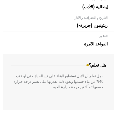
إيطالية (الأدب)
التاريخ و الجغرافية و الآثار
ريئونيون (جزيرة-)
القانون
- هل تعلم أن الأبلق نوع من الفنون الهندسية التي ارتبطت
بالعمارة الإسلامية في بلاد الشام ومصر خاصة، حيث يحرص
القواعد الآمرة
المعمار على بناء مداميكه وخاصة في الواجهات
هل تعلم؟
- هل تعلم أن الإبل تستطيع البقاء على قيد الحياة حتى لو فقدت
40% من ماء جسمها ويعود ذلك لقدرتها على تغيير درجة حرارة
جسمها تبعاً لتغير درجة حرارة الجو،
- هل تعلم أن أبقراط كتب في الطب أربعة مؤلفات هي: