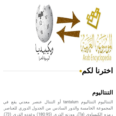
الحكم، الأدلة، تنظيم التغذية، ورسالته في جروح الرأس. ويعود
له الفضل بأنه حرر الطب من الدين والفلسفة.
- هل تعلم أن المرجان إفراز حيواني يتكون في البحر ويتركب
من مادة كربونات الكلسيوم، وهو أحمر أو شديد الحمرة وهو
أجود أنواعه، ويمتاز بكبر الحجم ويسمى الش
اخترنا لكم
هل تعلم أن الأبسيد كلمة فرنسية اللفظ تم اعتمادها مصطلحاً
أثرياً يستخدم في العمارة عموماً وفي العمارة الدينية الخاصة
بالكنائس خصوصاً، وفي الإنكليزية أب
التنتاليوم
التنتاليوم التنتاليوم tantalum أو التنتال عنصر معدني يقع في
المجموعة الخامسة والدور السادس من الجدول الدوري للعناصر.
رمزه الكيمياوي (Ta)، ووزنه الذري (180.95) وعدده الذري (73).
- هل تعلم أن أبجر Abgar اسم معروف جيداً يعود إلى عدد من