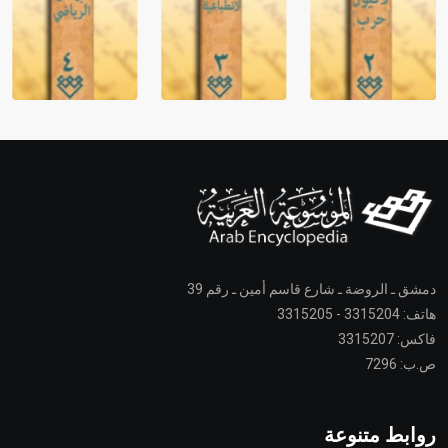
دمشق ـ الروضة ـ شارع قاسم أمين ـ رقم 39
هاتف: 3315204 - 3315205
فاكس: 3315207
ص.ب: 7296
روابط متنوعة