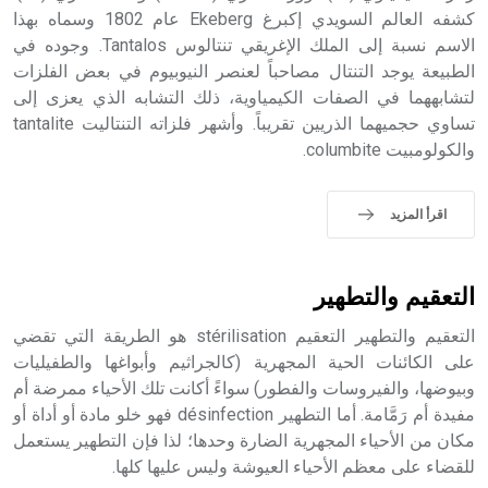
الملوك الذين حكموا مدينة إديسا (الرها) من أبجر الأول وحتى
كشفه العالم السويدي إكبرغ Ekeberg عام 1802 وسماه بهذا
التاسع، وهم ينتسبون إلى أسرة أوسروين
الاسم نسبة إلى الملك الإغريقي تنتالوس Tantalos. وجوده في
الطبيعة يوجد التنتال مصاحباً لعنصر النيوبيوم في بعض الفلزات
لتشابههما في الصفات الكيمياوية، ذلك التشابه الذي يعزى إلى
تساوي حجميهما الذريين تقريباً. وأشهر فلزاته التنتاليت tantalite
والكولومبيت columbite.
- هل تعلم أن الأبجدية الكنعانية تتألف من /22/ علامة كتابية
sign تكتب منفصلة غير متصلة، وتعتمد المبدأ الأكوروفوني،
حيث تقتصر القيمة الصوتية للعلامة الك
اقرأ المزيد
التعقيم والتطهير
التعقيم والتطهير التعقيم stérilisation هو الطريقة التي تقضي
على الكائنات الحية المجهرية (كالجراثيم وأبواغها والطفيليات
وبيوضها، والفيروسات والفطور) سواءً أكانت تلك الأحياء ممرضة أم
مفيدة أم رَمَّامة. أما التطهير désinfection فهو خلو مادة أو أداة أو
مكان من الأحياء المجهرية الضارة وحدها؛ لذا فإن التطهير يستعمل
للقضاء على معظم الأحياء العيوشة وليس عليها كلها.