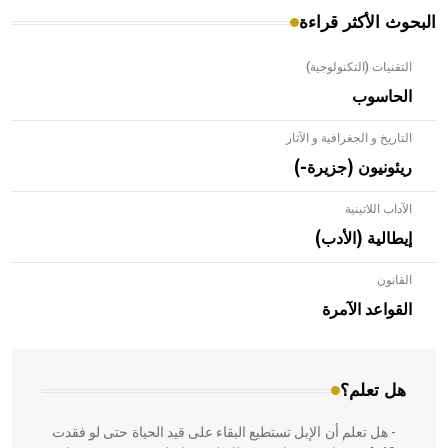
البحوث الأكثر قراءة
التقنيات (التكنولوجية)
الحاسوب
التاريخ و الجغرافية و الآثار
ريئونيون (جزيرة-)
الآداب اللاتينية
إيطالية (الأدب)
القانون
- هل تعلم أن الأبلق نوع من الفنون الهندسية التي ارتبطت
بالعمارة الإسلامية في بلاد الشام ومصر خاصة، حيث يحرص
القواعد الآمرة
المعمار على بناء مداميكه وخاصة في الواجهات
هل تعلم؟
- هل تعلم أن الإبل تستطيع البقاء على قيد الحياة حتى لو فقدت