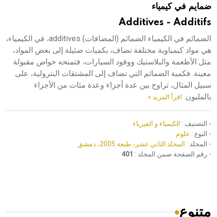
ضمايم في كيمياء
هيئة الموسوعة العربية تطلق موسوعات جديدة في عام 2026
Additives - Additifs
الضمائم في الكيمياء الضمائم (المضافات) additives، في الكيمياء،
هي مواد كيمياوية مختلفة تضاف، بكميات ضئيلة إلى بعض المواد،
مثل الأطعمة والبلاستيك ووقود السيارات، فتمنحه خواص مقبولة
معينة. فكمية الضمائم التي تضاف إلى المشتقات البترولية، على
سبيل المثال، تراوح بين عدة أجزاء وعدة مئات من الأجزاء
بالمليون.
اقرأ المزيد »
- التصنيف :
الكيمياء و الفيزياء
- النوع :
علوم
- المجلد :
المجلد الثاني عشر، طبعة 2005، دمشق
- رقم الصفحة ضمن المجلد :
401
متنوع