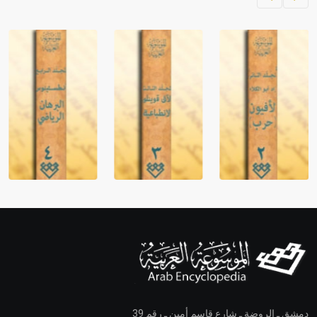
دمشق ـ الروضة ـ شارع قاسم أمين ـ رقم 39