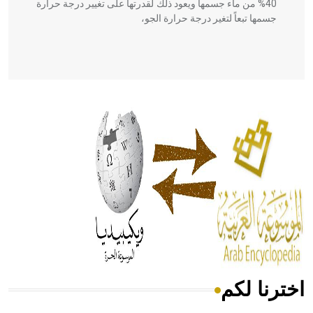
40% من ماء جسمها ويعود ذلك لقدرتها على تغيير درجة حرارة
جسمها تبعاً لتغير درجة حرارة الجو،
- هل تعلم أن أبقراط كتب في الطب أربعة مؤلفات هي:
الحكم، الأدلة، تنظيم التغذية، ورسالته في جروح الرأس. ويعود
له الفضل بأنه حرر الطب من الدين والفلسفة.
- هل تعلم أن المرجان إفراز حيواني يتكون في البحر ويتركب
من مادة كربونات الكلسيوم، وهو أحمر أو شديد الحمرة وهو
أجود أنواعه، ويمتاز بكبر الحجم ويسمى الش
اخترنا لكم
هل تعلم أن الأبسيد كلمة فرنسية اللفظ تم اعتمادها مصطلحاً