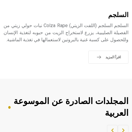
أثرياً يستخدم في العمارة عموماً وفي العمارة الدينية الخاصة
بالكنائس خصوصاً، وفي الإنكليزية أب
السلجم
السلجم السلجم (اللفت الزيتي) Colza Rape نبات حولي زيتي من
الفصيلة الصليبية، يزرع لاستخراج الزيت من حبوبه لتغذية الإنسان
وللحصول على كسبة غنية بالبروتين لاستعمالها في تغذية الماشية.
- هل تعلم أن أبجر Abgar اسم معروف جيداً يعود إلى عدد من
الملوك الذين حكموا مدينة إديسا (الرها) من أبجر الأول وحتى
التاسع، وهم ينتسبون إلى أسرة أوسروين
اقرأ المزيد
- هل تعلم أن الأبجدية الكنعانية تتألف من /22/ علامة كتابية
sign تكتب منفصلة غير متصلة، وتعتمد المبدأ الأكوروفوني،
حيث تقتصر القيمة الصوتية للعلامة الك
المجلدات الصادرة عن الموسوعة
العربية