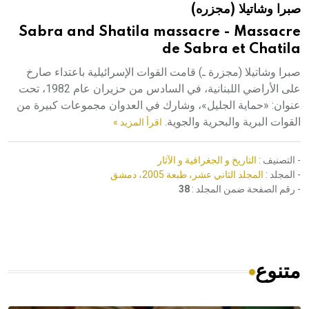
صبرا وشاتيلا (مجزره)
هيئة الموسوعة العربية تطلق موسوعات جديدة في عام 2026
Sabra and Shatila massacre - Massacre
de Sabra et Chatila
صبرا وشاتيلا (مجزرة ـ) قامت القوات الإسرائيلية باعتداء صارخ
على الأراضي اللبنانية، في السادس من حزيران عام 1982، تحت
عنوان: «حماية الجليل»، وشارك في العدوان مجموعات كبيرة من
القوات البرية والبحرية والجوية.
اقرأ المزيد »
- التصنيف :
التاريخ و الجغرافية و الآثار
- المجلد :
المجلد الثاني عشر، طبعة 2005، دمشق
- رقم الصفحة ضمن المجلد :
38
متنوع