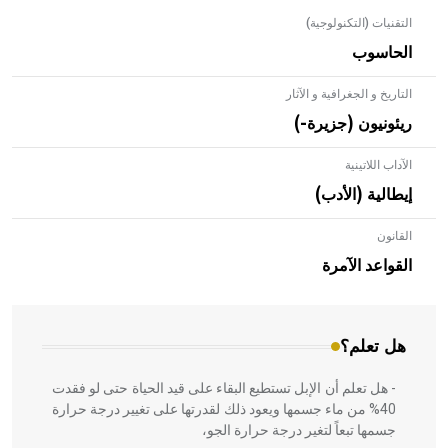
التقنيات (التكنولوجية)
الحاسوب
التاريخ و الجغرافية و الآثار
ريئونيون (جزيرة-)
الآداب اللاتينية
إيطالية (الأدب)
القانون
- هل تعلم أن الأبلق نوع من الفنون الهندسية التي ارتبطت
بالعمارة الإسلامية في بلاد الشام ومصر خاصة، حيث يحرص
القواعد الآمرة
المعمار على بناء مداميكه وخاصة في الواجهات
هل تعلم؟
- هل تعلم أن الإبل تستطيع البقاء على قيد الحياة حتى لو فقدت
40% من ماء جسمها ويعود ذلك لقدرتها على تغيير درجة حرارة
جسمها تبعاً لتغير درجة حرارة الجو،