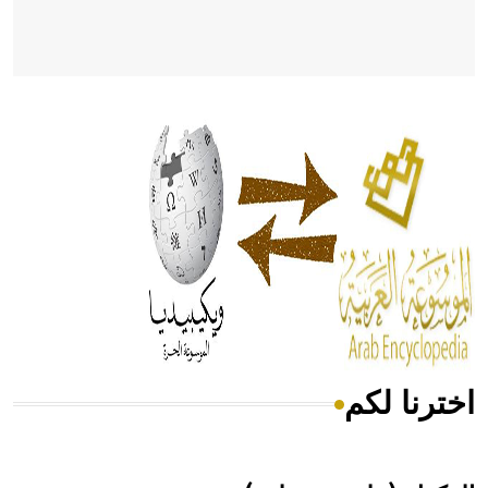
- هل تعلم أن أبقراط كتب في الطب أربعة مؤلفات هي:
الحكم، الأدلة، تنظيم التغذية، ورسالته في جروح الرأس. ويعود
له الفضل بأنه حرر الطب من الدين والفلسفة.
- هل تعلم أن المرجان إفراز حيواني يتكون في البحر ويتركب
من مادة كربونات الكلسيوم، وهو أحمر أو شديد الحمرة وهو
أجود أنواعه، ويمتاز بكبر الحجم ويسمى الش
اخترنا لكم
هل تعلم أن الأبسيد كلمة فرنسية اللفظ تم اعتمادها مصطلحاً
أثرياً يستخدم في العمارة عموماً وفي العمارة الدينية الخاصة
بالكنائس خصوصاً، وفي الإنكليزية أب