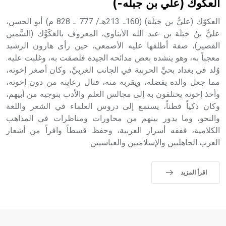
العكوك (علي بن جبله-)
العكوّك (عليُّ بن جَبَلَة) (160ـ 213هـ/ 777 ـ 828 م) أبو الحسن،
عليُّ بنُ جَبَلَة بن عبد الله الأبناوي، المعروف بالعَكَوَّك (السَّمين
القصير)، صفة أطلقها عليه الأصمعي، حين رأى هارون الرشيد
- هل تعلم أن أبجر Abgar اسم معروف جيداً يعود إلى عدد من
الملوك الذين حكموا مدينة إديسا (الرها) من أبجر الأول وحتى
معجباً به، وهو ينشده بعض مدائحه الجيدة فلصقت به، وغلبت عليه.
التاسع، وهم ينتسبون إلى أسرة أوسروين
وُلد في بغداد بحيِّ الحربية في الجانب الغربيِّ، وكان أصغر إخوته،
مما جعل والده يفضله، ويقربه منه، فنال رعايته من دون إخوته،
وأخذ إخوته يختلفون به إلى مجالس العلم والأدب بتوجيه من أبيهم،
وكان ذكياً فطناً، يستمع إلى دروس العلماء في الشعر واللغة
والنحو، وما يدور بينهم من محاورات ومناظرات في المذاهب
- هل تعلم أن الأبجدية الكنعانية تتألف من /22/ علامة كتابية
الكلامية، ففقه أسرار العربية، وحفظ قسطاً وافراً من أشعار
sign تكتب منفصلة غير متصلة، وتعتمد المبدأ الأكوروفوني،
العرب الجاهليين والإسلاميين والعباسيين
حيث تقتصر القيمة الصوتية للعلامة الك
اقرأ المزيد