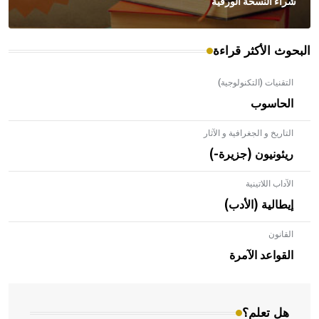
شراء النسخة الورقية
البحوث الأكثر قراءة
التقنيات (التكنولوجية)
الحاسوب
التاريخ و الجغرافية و الآثار
ريئونيون (جزيرة-)
الآداب اللاتينية
إيطالية (الأدب)
القانون
- هل تعلم أن الأبلق نوع من الفنون الهندسية التي ارتبطت
بالعمارة الإسلامية في بلاد الشام ومصر خاصة، حيث يحرص
القواعد الآمرة
المعمار على بناء مداميكه وخاصة في الواجهات
هل تعلم؟