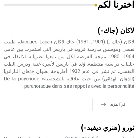
اخترنا لكم
هل تعلم أن الأبسيد كلمة فرنسية اللفظ تم اعتمادها مصطلحاً
أثرياً يستخدم في العمارة عموماً وفي العمارة الدينية الخاصة
بالكنائس خصوصاً، وفي الإنكليزية أب
لاكان (جاك-)
لاكان (جاك ـ) (1901ـ 1981) جاك لاكان Jacques Lacan، طبيب
نفسي ومؤسس مدرسة فرويد في باريس التي استمرت بين عامي
1964ـ 1980 متيحة الفرصة لكل من تابعوا نظرياته للالتقاء في
- هل تعلم أن أبجر Abgar اسم معروف جيداً يعود إلى عدد من
الملوك الذين حكموا مدينة إديسا (الرها) من أبجر الأول وحتى
حلقات دراسية منتظمة. وُلد في باريس لأسرة غنية ودرس الطب
التاسع، وهم ينتسبون إلى أسرة أوسروين
النفسي، ثم نشر في عام 1932 أطروحة بعنوان «ذهان البارانويا
(الذهان الهذائي) من حيث علاقته بالشخصية» De la psychose
paranoïaque dans ses rappots avec la personnalité.
- هل تعلم أن الأبجدية الكنعانية تتألف من /22/ علامة كتابية
اقرأ المزيد
sign تكتب منفصلة غير متصلة، وتعتمد المبدأ الأكوروفوني،
حيث تقتصر القيمة الصوتية للعلامة الك
ثورو (هنري ديفيد-)