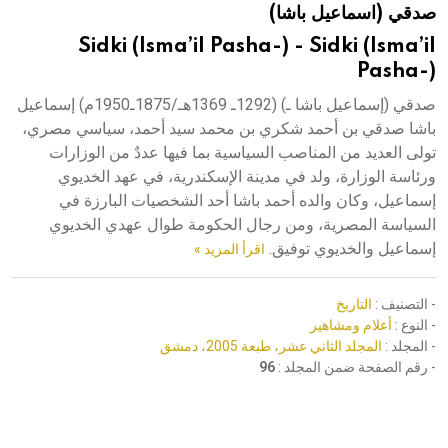
صدقي (اسماعيل باشا)
هيئة الموسوعة العربية تطلق موسوعات جديدة في عام 2026
Sidki (Isma’il Pasha-) - Sidki (Isma’il
Pasha-)
صدقي (إسماعيل باشا ـ) (1292ـ 1369هـ/1875ـ1950م) إسماعيل
باشا صدقي بن أحمد شكري بن محمد سيد أحمد، سياسي مصري،
تولى العديد من المناصب السياسية بما فيها عددٌ من الوزارات
ورئاسة الوزارة، ولد في مدينة الإسكندرية، في عهد الخديوي
إسماعيل، وكان والده أحمد باشا أحد الشخصيات البارزة في
السياسة المصرية، ومن رجال الحكومة طوال عهدي الخديوي
إسماعيل والخديوي توفيق.
اقرأ المزيد »
- التصنيف :
التاريخ
- النوع :
أعلام ومشاهير
- المجلد :
المجلد الثاني عشر، طبعة 2005، دمشق
- رقم الصفحة ضمن المجلد :
96