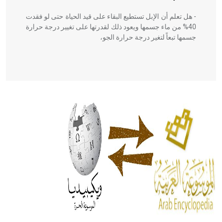
- هل تعلم أن الإبل تستطيع البقاء على قيد الحياة حتى لو فقدت
40% من ماء جسمها ويعود ذلك لقدرتها على تغيير درجة حرارة
جسمها تبعاً لتغير درجة حرارة الجو،
- هل تعلم أن أبقراط كتب في الطب أربعة مؤلفات هي:
الحكم، الأدلة، تنظيم التغذية، ورسالته في جروح الرأس. ويعود
له الفضل بأنه حرر الطب من الدين والفلسفة.
- هل تعلم أن المرجان إفراز حيواني يتكون في البحر ويتركب
من مادة كربونات الكلسيوم، وهو أحمر أو شديد الحمرة وهو
أجود أنواعه، ويمتاز بكبر الحجم ويسمى الش