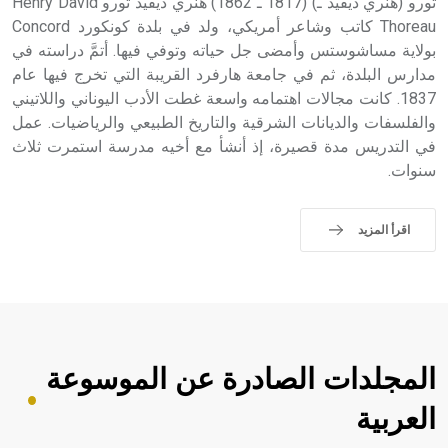
ثورو (هنري ديفيد ـ) (1817 ـ 1862) هنري ديفيد ثورو Henry David
Thoreau كاتب وشاعر أمريكي، ولد في بلدة كونكورد Concord
بولاية مساشوستس وأمضى جل حياته وتوفي فيها. أتمَّ دراسته في
مدارس البلدة، ثم في جامعة هارفرد القريبة التي تخرج فيها عام
1837. كانت مجالات اهتمامه واسعة غطت الأدب اليوناني واللاتيني
والفلسفات والديانات الشرقية والتاريخ الطبيعي والرياضيات. عمل
في التدريس مدة قصيرة، إذ أنشأ مع أخيه مدرسة استمرت ثلاث
سنوات.
اقرأ المزيد
المجلدات الصادرة عن الموسوعة
العربية