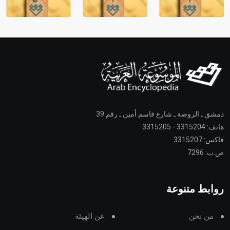
دمشق ـ الروضة ـ شارع قاسم أمين ـ رقم 39
هاتف: 3315204 - 3315205
فاكس: 3315207
ص.ب: 7296
روابط متنوعة
من نحن
عن الهيئة