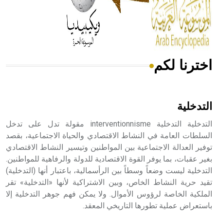
- هل تعلم أن المرجان إفراز حيواني يتكون في البحر ويتركب
من مادة كربونات الكلسيوم، وهو أحمر أو شديد الحمرة وهو
أجود أنواعه، ويمتاز بكبر الحجم ويسمى الش
اخترنا لكم
هل تعلم أن الأبسيد كلمة فرنسية اللفظ تم اعتمادها مصطلحاً
أثرياً يستخدم في العمارة عموماً وفي العمارة الدينية الخاصة
بالكنائس خصوصاً، وفي الإنكليزية أب
التدخلية
التدخلية التدخلية interventionnisme مقولة تدل على تدخل
السلطات العامة في النشاط الاقتصادي والحياة الاجتماعية، بقصد
توفير العدالة الاجتماعية بين المواطنين وتيسير النشاط الاقتصادي
- هل تعلم أن أبجر Abgar اسم معروف جيداً يعود إلى عدد من
الملوك الذين حكموا مدينة إديسا (الرها) من أبجر الأول وحتى
بغير عقبات، بما يوفر القوة الاقتصادية للدولة والرفاهية للمواطنين.
التاسع، وهم ينتسبون إلى أسرة أوسروين
التدخلية ليست وضعاً وسطاً بين الرأسمالية، باعتبار أنها (التدخلية)
تقيد حرية النشاط الخاص، وبين الاشتراكية لأنها «التدخلية» تقر
الملكية الخاصة لرؤوس الأموال. ولا يمكن فهم جوهر التدخلية إلا
باستعراض عملية تطورها التاريخي المعقد.