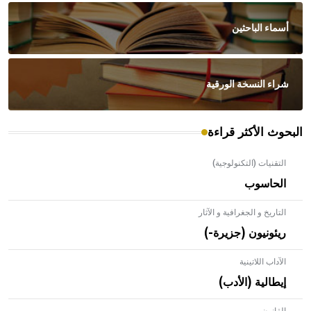
أسماء الباحثين
شراء النسخة الورقية
البحوث الأكثر قراءة
التقنيات (التكنولوجية)
الحاسوب
التاريخ و الجغرافية و الآثار
ريئونيون (جزيرة-)
الآداب اللاتينية
إيطالية (الأدب)