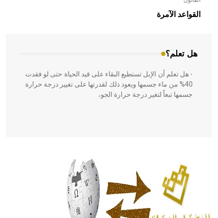
القانون
- هل تعلم أن الأبلق نوع من الفنون الهندسية التي ارتبطت
بالعمارة الإسلامية في بلاد الشام ومصر خاصة، حيث يحرص
القواعد الآمرة
المعمار على بناء مداميكه وخاصة في الواجهات
هل تعلم؟
- هل تعلم أن الإبل تستطيع البقاء على قيد الحياة حتى لو فقدت
40% من ماء جسمها ويعود ذلك لقدرتها على تغيير درجة حرارة
جسمها تبعاً لتغير درجة حرارة الجو،
- هل تعلم أن أبقراط كتب في الطب أربعة مؤلفات هي:
الحكم، الأدلة، تنظيم التغذية، ورسالته في جروح الرأس. ويعود
له الفضل بأنه حرر الطب من الدين والفلسفة.