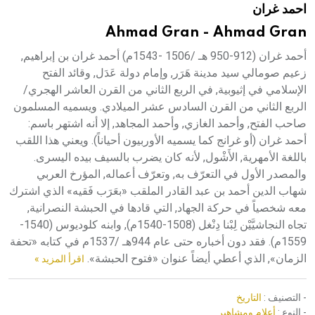
احمد غران
هيئة الموسوعة العربية تطلق موسوعات جديدة في عام 2026
Ahmad Gran - Ahmad Gran
أحمد غران (912-950 هـ /1506 -1543م) أحمد غران بن إبراهيم,
زعيم صومالي سيد مدينة هَرَر, وإمام دولة عَدَل, وقائد الفتح
الإسلامي في إثيوبية, في الربع الثاني من القرن العاشر الهجري/
الربع الثاني من القرن السادس عشر الميلادي. ويسميه المسلمون
صاحب الفتح, وأحمد الغازي, وأحمد المجاهد, إلا أنه اشتهر باسم:
أحمد غران (أو غرانج كما يسميه الأوربيون أحياناً). ويعني هذا اللقب
باللغة الأمهرية, الأَشْول, لأنه كان يضرب بالسيف بيده اليسرى.
والمصدر الأول في التعرّف به, وتعرّف أعماله, المؤرخ العربي
شهاب الدين أحمد بن عبد القادر الملقب «بعَرَب فَقيه» الذي اشترك
معه شخصياً في حركة الجهاد, التي قادها في الحبشة النصرانية,
تجاه النجاشيَّيْن لِبْنا دِنْغل (1508-1540م), وابنه كلوديوس (1540-
1559م). فقد دون أخباره حتى عام 944هـ /1537م في كتابه «تحفة
الزمان», الذي أعطي أيضاً عنوان «فتوح الحبشة».
اقرأ المزيد »
- التصنيف :
التاريخ
- النوع :
أعلام ومشاهير