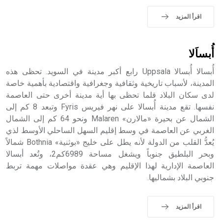
- هل تعلم أن الأبجدية الكنعانية تتألف من /22/ علامة كتابية
sign تكتب منفصلة غير متصلة، وتعتمد المبدأ الأكوروفوني،
اقرأ المزيد
حيث تقتصر القيمة الصوتية للعلامة الك
أُبساَلا
أُبسالا أُبسالا Uppsala رابع أكبر مدينة في السويد. تحظى هذه
المدينة، لأسباب تاريخية وثقافية وجغرافية واقتصادية بأهمية خاصة
لدى سكان البلاد قلما تحظى بها أية مدينة أخرى حتى العاصمة
نفسها. تقع مدينة أُبسالا على نهر فيريس Fyris وتبعد 8 كم إلى
الشمال عن بحيرة «مالارن» Malaren ونحو 64 كم إلى الشمال
الغربي عن العاصمة في وسط إقليم السهل الساحلي الأوسط لذي
يُعدُّ القلب من الدولة لأنه يطل على خليج «بوثنية» Bothnia شمالاً
وبحر البلطيق جنوباً ويشغل مساحة 6989كم2، وتُعد أبسالا
العاصمة الإدارية لهذا الإقليم وهي عقدة مواصلات مهمة تربط
جنوبي البلاد بشماليها.
اقرأ المزيد