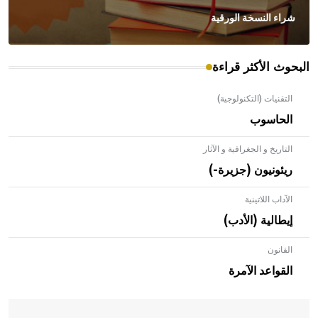
شراء النسخة الورقية
البحوث الأكثر قراءة
التقنيات (التكنولوجية)
الحاسوب
التاريخ و الجغرافية و الآثار
ريئونيون (جزيرة-)
الآداب اللاتينية
إيطالية (الأدب)
القانون
- هل تعلم أن الأبلق نوع من الفنون الهندسية التي ارتبطت
بالعمارة الإسلامية في بلاد الشام ومصر خاصة، حيث يحرص
القواعد الآمرة
المعمار على بناء مداميكه وخاصة في الواجهات