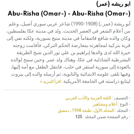
ابو ريشه (عمر)
هيئة الموسوعة العربية تطلق موسوعات جديدة في عام 2026
Abu-Risha (Omar-) - Abu-Risha (Omar-)
أبو ريشة (عمر ـ) (1908-1990) شاعر عربي سوري أصيل، وعلم
من أعلام الشعر في العصر الحديث، ولد في مدينة عكا بفلسطين،
وكان والده شافع قائمقاماً في مدينة منبج بسورية، ولكنه نفي إلى
قرية بتركية لمجاهرته بمعارضة الحكم التركي، فأقامت زوجته
خيرة الله لدى والدها إبراهيم بن علي نور الدين شيخ الطريقة
اليشرطية الشاذلية في عكا، وهناك ولد عمر. وحين سمح لوالده
بالعودة إلى سورية استقر في حلب، فانتقل الطفل مع أمه إليها،
وفيها تلقى علومه الابتدائية والثانوية، ثم أرسله والده إلى بيروت
ليتابع دراسته في الجامعة الأمريكية.
اقرأ المزيد »
- التصنيف :
اللغة العربية والأدب العربي
- النوع :
أعلام ومشاهير
- المجلد :
المجلد الأول، طبعة 1998، دمشق
- رقم الصفحة ضمن المجلد :
125