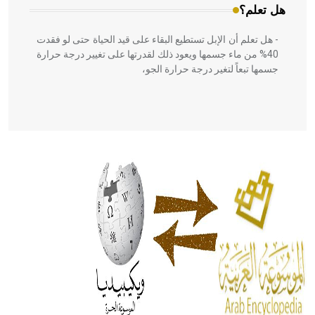
هل تعلم؟
- هل تعلم أن الإبل تستطيع البقاء على قيد الحياة حتى لو فقدت
40% من ماء جسمها ويعود ذلك لقدرتها على تغيير درجة حرارة
جسمها تبعاً لتغير درجة حرارة الجو،
- هل تعلم أن أبقراط كتب في الطب أربعة مؤلفات هي:
الحكم، الأدلة، تنظيم التغذية، ورسالته في جروح الرأس. ويعود
له الفضل بأنه حرر الطب من الدين والفلسفة.
- هل تعلم أن المرجان إفراز حيواني يتكون في البحر ويتركب
من مادة كربونات الكلسيوم، وهو أحمر أو شديد الحمرة وهو
أجود أنواعه، ويمتاز بكبر الحجم ويسمى الش