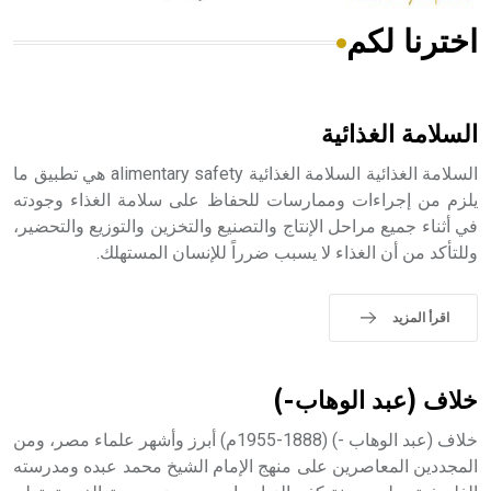
اخترنا لكم
هل تعلم أن الأبسيد كلمة فرنسية اللفظ تم اعتمادها مصطلحاً
أثرياً يستخدم في العمارة عموماً وفي العمارة الدينية الخاصة
بالكنائس خصوصاً، وفي الإنكليزية أب
السلامة الغذائية
السلامة الغذائية السلامة الغذائية alimentary safety هي تطبيق ما
يلزم من إجراءات وممارسات للحفاظ على سلامة الغذاء وجودته
في أثناء جميع مراحل الإنتاج والتصنيع والتخزين والتوزيع والتحضير،
- هل تعلم أن أبجر Abgar اسم معروف جيداً يعود إلى عدد من
وللتأكد من أن الغذاء لا يسبب ضرراً للإنسان المستهلك.
الملوك الذين حكموا مدينة إديسا (الرها) من أبجر الأول وحتى
التاسع، وهم ينتسبون إلى أسرة أوسروين
اقرأ المزيد
- هل تعلم أن الأبجدية الكنعانية تتألف من /22/ علامة كتابية
خلاف (عبد الوهاب-)
sign تكتب منفصلة غير متصلة، وتعتمد المبدأ الأكوروفوني،
حيث تقتصر القيمة الصوتية للعلامة الك
خلاف (عبد الوهاب -) (1888-1955م) أبرز وأشهر علماء مصر، ومن
المجددين المعاصرين على منهج الإمام الشيخ محمد عبده ومدرسته