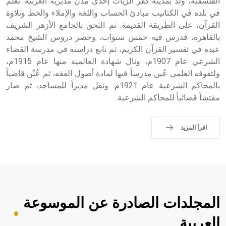
الفلسفية، ولد بمدينة كفر الزيات إحدى مدن مديرية الغربية. تعلم
في بلده في الكتاتيب مبادئ الحساب واللغة والإملاء والخط وتلاوة
القرآن، على الطريقة القديمة. ثم التحق بالجامع الأزهر الشريف
بالقاهرة، فدرس فيه خمس سنوات، وحضر دروس الشيخ محمد
عبده في تفسير القرآن الكريم، ثم تابع دراسته في مدرسة القضاء
الشرعي عام 1907م، ونال شهادة العالمية منها عام 1915م،
ولتفوقه العلمي عُين مدرساً فيها لمادة أصول الفقه، ثم عُيِّن قاضياً
بالمحاكم الشرعية عام 1921م. ونقل مديراً للمساجد، ثم صار
مفتشاً قضائياً للمحاكم الشرعية.
اقرأ المزيد
المجلدات الصادرة عن الموسوعة
العربية