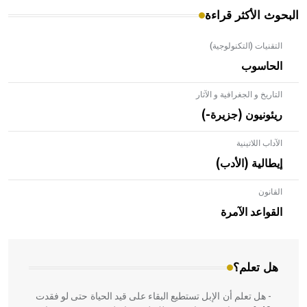
البحوث الأكثر قراءة
التقنيات (التكنولوجية)
الحاسوب
التاريخ و الجغرافية و الآثار
ريئونيون (جزيرة-)
الآداب اللاتينية
إيطالية (الأدب)
القانون
- هل تعلم أن الأبلق نوع من الفنون الهندسية التي ارتبطت
بالعمارة الإسلامية في بلاد الشام ومصر خاصة، حيث يحرص
القواعد الآمرة
المعمار على بناء مداميكه وخاصة في الواجهات
هل تعلم؟
- هل تعلم أن الإبل تستطيع البقاء على قيد الحياة حتى لو فقدت