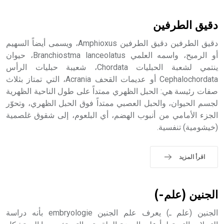
أثرياً يستخدم في العمارة عموماً وفي العمارة الدينية الخاصة
بالكنائس خصوصاً، وفي الإنكليزية أب
دقيق الطرفين
دقيق الطرفين دقيق الطرفين Amphioxus، ويسمى أيضاً السهيم
أو الرميح، واسمه العلمي Branchiostma lanceolatus، حيوان
ينتمي لشعبة الحبليات Chordata، شعيبة حبليات الرأس
- هل تعلم أن أبجر Abgar اسم معروف جيداً يعود إلى عدد من
الملوك الذين حكموا مدينة إديسا (الرها) من أبجر الأول وحتى
Cephalochordata أو عديمات القحف Acrania، التي تمتاز بثلاث
التاسع، وهم ينتسبون إلى أسرة أوسروين
صفات رئيسة هي: الحبل الظهري ممتداً على طول الناحية الظهرية
لجسم الحيوان، والحبل العصبي ممتداً فوق الحبل الظهري، وتحوّر
الجزء الأمامي من أنبوب الهضم، أي البلعوم، إلى شقوق غلصمية
(خيشومية) تنفسية.
- هل تعلم أن الأبجدية الكنعانية تتألف من /22/ علامة كتابية
sign تكتب منفصلة غير متصلة، وتعتمد المبدأ الأكوروفوني،
اقرأ المزيد
حيث تقتصر القيمة الصوتية للعلامة الك
الجنين (علم-)
الجنين (علم ـ) يعرف علم الجنين embryologie بأنه دراسة