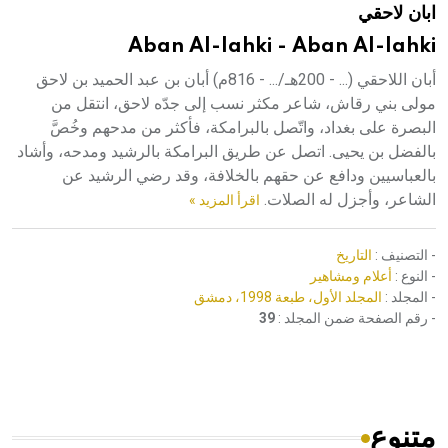
ابان لاحقي
هيئة الموسوعة العربية تطلق موسوعات جديدة في عام 2026
Aban Al-lahki - Aban Al-lahki
أبان اللاحقي (... - 200هـ/... - 816م) أبان بن عبد الحميد بن لاحق
مولى بني رقاش، شاعر مكثر نسب إلى جدّه لاحق، انتقل من
البصرة على بغداد، واتّصل بالبرامكة، فأكثر من مدحهم وخُصَّ
بالفضل بن يحيى. اتصل عن طريق البرامكة بالرشيد ومدحه، وأشاد
بالعباسيين ودافع عن حقهم بالخلافة، وقد رضي الرشيد عن
الشاعر، وأجزل له الصلات.
اقرأ المزيد »
- التصنيف :
التاريخ
- النوع :
أعلام ومشاهير
- المجلد :
المجلد الأول، طبعة 1998، دمشق
- رقم الصفحة ضمن المجلد :
39
متنوع