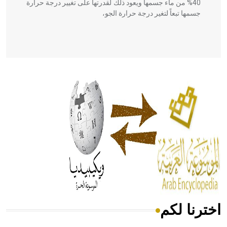
40% من ماء جسمها ويعود ذلك لقدرتها على تغيير درجة حرارة
جسمها تبعاً لتغير درجة حرارة الجو،
- هل تعلم أن أبقراط كتب في الطب أربعة مؤلفات هي:
الحكم، الأدلة، تنظيم التغذية، ورسالته في جروح الرأس. ويعود
له الفضل بأنه حرر الطب من الدين والفلسفة.
- هل تعلم أن المرجان إفراز حيواني يتكون في البحر ويتركب
من مادة كربونات الكلسيوم، وهو أحمر أو شديد الحمرة وهو
أجود أنواعه، ويمتاز بكبر الحجم ويسمى الش
اخترنا لكم
هل تعلم أن الأبسيد كلمة فرنسية اللفظ تم اعتمادها مصطلحاً