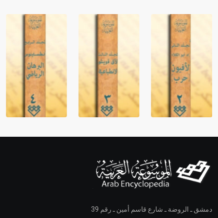
دمشق ـ الروضة ـ شارع قاسم أمين ـ رقم 39