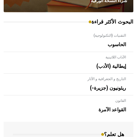
شراء النسخة الورقية
البحوث الأكثر قراءة
التقنيات (التكنولوجية)
الحاسوب
الآداب اللاتينية
إيطالية (الأدب)
التاريخ و الجغرافية و الآثار
ريئونيون (جزيرة-)
القانون
- هل تعلم أن الأبلق نوع من الفنون الهندسية التي ارتبطت
بالعمارة الإسلامية في بلاد الشام ومصر خاصة، حيث يحرص
القواعد الآمرة
المعمار على بناء مداميكه وخاصة في الواجهات
هل تعلم؟