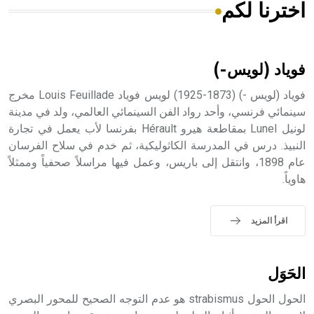
اخترنا لكم
هل تعلم أن الأبسيد كلمة فرنسية اللفظ تم اعتمادها مصطلحاً
أثرياً يستخدم في العمارة عموماً وفي العمارة الدينية الخاصة
بالكنائس خصوصاً، وفي الإنكليزية أب
فوياد (لويس-)
فوياد (لويس -) (1873-1925) لويس فوياد Louis Feuillade مخرج
سينمائي فرنسي، وأحد رواد الفن السينمائي العالمي، ولد في مدينة
لونيل Lunel بمقاطعة هيرو Hérault بفرنسا لأب يعمل في تجارة
- هل تعلم أن أبجر Abgar اسم معروف جيداً يعود إلى عدد من
الملوك الذين حكموا مدينة إديسا (الرها) من أبجر الأول وحتى
النبيذ. درس في المدرسة الكاثوليكية، ثم خدم في سلاح الفرسان
التاسع، وهم ينتسبون إلى أسرة أوسروين
عام 1898، وانتقل إلى باريس، وعمل فيها مراسلاً صحفياً وممثلاً
هاوياً.
اقرأ المزيد
- هل تعلم أن الأبجدية الكنعانية تتألف من /22/ علامة كتابية
sign تكتب منفصلة غير متصلة، وتعتمد المبدأ الأكوروفوني،
حيث تقتصر القيمة الصوتية للعلامة الك
الحَوَل
الحول الحول strabismus هو عدم التوجه الصحيح للمحور البصري