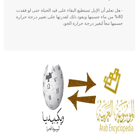
- هل تعلم أن الإبل تستطيع البقاء على قيد الحياة حتى لو فقدت
40% من ماء جسمها ويعود ذلك لقدرتها على تغيير درجة حرارة
جسمها تبعاً لتغير درجة حرارة الجو،
- هل تعلم أن أبقراط كتب في الطب أربعة مؤلفات هي:
الحكم، الأدلة، تنظيم التغذية، ورسالته في جروح الرأس. ويعود
له الفضل بأنه حرر الطب من الدين والفلسفة.
- هل تعلم أن المرجان إفراز حيواني يتكون في البحر ويتركب
من مادة كربونات الكلسيوم، وهو أحمر أو شديد الحمرة وهو
أجود أنواعه، ويمتاز بكبر الحجم ويسمى الش