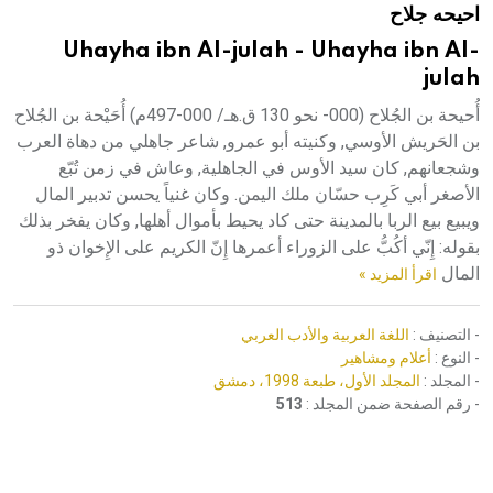
احيحه جلاح
هيئة الموسوعة العربية تطلق موسوعات جديدة في عام 2026
Uhayha ibn Al-julah - Uhayha ibn Al-
julah
أُحيحة بن الجُلاح (000- نحو 130 ق.هـ/ 000-497م) أُحَيْحة بن الجُلاح
بن الحَريش الأوسي, وكنيته أبو عمرو, شاعر جاهلي من دهاة العرب
وشجعانهم, كان سيد الأوس في الجاهلية, وعاش في زمن تُبّع
الأصغر أبي كَرِب حسّان ملك اليمن. وكان غنياً يحسن تدبير المال
ويبيع بيع الربا بالمدينة حتى كاد يحيط بأموال أهلها, وكان يفخر بذلك
بقوله: إِنّي أكُبُّ على الزوراء أعمرها إِنّ الكريم على الإِخوان ذو
المال
اقرأ المزيد »
- التصنيف :
اللغة العربية والأدب العربي
- النوع :
أعلام ومشاهير
- المجلد :
المجلد الأول، طبعة 1998، دمشق
- رقم الصفحة ضمن المجلد :
513