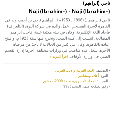
ناجي (ابراهيم)
هيئة الموسوعة العربية تطلق موسوعات جديدة في عام 2026
Naji (Ibrahim-) - Naji (Ibrahim-)
ناجي (إبراهيم ـ) (1898 ـ 1953م) إبراهيم ناجي بن أحمد، ولد في
القاهرة لأسرة القصبجي، عمل والده في شركة البرق (التلغراف)
فأجاد اللغة الإنكليزية، وكان في بيته مكتبة غنية، فأحب إبراهيم
المطالعة، انتسب إلى كلية الطب، وتخرج فيها سنة 1923م، وافتتح
عيادة بالقاهرة، وكان في كثير من الحالات لا يأخذ من مرضاه
الأجرة، شغل عدة مناصب في وزارات مختلفة، آخرها إدارة القسم
الطبي في وزارة الأوقاف.
اقرأ المزيد »
- التصنيف :
اللغة العربية والأدب العربي
- النوع :
أعلام ومشاهير
- المجلد :
المجلد العشرون، طبعة 2008، دمشق
- رقم الصفحة ضمن المجلد :
338