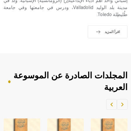
إسباني وأحد أهم أدباء الإبداعية[ر] (الرومانسية) الإسبانية. ولد في
مدينة بلد الوليد Valladolid، ودرس في جامعتها وفي جامعة
طُليطِلة Toledo.
اقرأ المزيد
المجلدات الصادرة عن الموسوعة
العربية