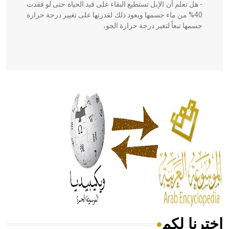
- هل تعلم أن الإبل تستطيع البقاء على قيد الحياة حتى لو فقدت
40% من ماء جسمها ويعود ذلك لقدرتها على تغيير درجة حرارة
جسمها تبعاً لتغير درجة حرارة الجو،
- هل تعلم أن أبقراط كتب في الطب أربعة مؤلفات هي:
الحكم، الأدلة، تنظيم التغذية، ورسالته في جروح الرأس. ويعود
له الفضل بأنه حرر الطب من الدين والفلسفة.
- هل تعلم أن المرجان إفراز حيواني يتكون في البحر ويتركب
من مادة كربونات الكلسيوم، وهو أحمر أو شديد الحمرة وهو
أجود أنواعه، ويمتاز بكبر الحجم ويسمى الش
اخترنا لكم