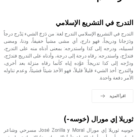
هل تعلم أن الأبسيد كلمة فرنسية اللفظ تم اعتمادها مصطلحاً
أثرياً يستخدم في العمارة عموماً وفي العمارة الدينية الخاصة
بالكنائس خصوصاً، وفي الإنكليزية أب
التدرج في التشريع الإسلامي
التدرج في التشريع الإسلامي التدرج لغة: من دَرَجَ الشيء يَدْرج درجاً
ودَرَجانا ودريجاً، فهو دارج، أي مشى مشياً خفيفاً، ودنا، ومضى
لسبيله، ودرجه إلى كذا واستدرجه: بمعنى أدناه منه على التدرج،
- هل تعلم أن أبجر Abgar اسم معروف جيداً يعود إلى عدد من
الملوك الذين حكموا مدينة إديسا (الرها) من أبجر الأول وحتى
فتدرَّج، واستدرجه: رقاه درجة إلى درجة، وأدناه على التدريج فتدرّج،
التاسع، وهم ينتسبون إلى أسرة أوسروين
ودرَّجه إلى كذا تدريجاً: عوَّده إياه كأنما رقاه منزلة بعد أخرى،
والتدرج: أخذ الشيء قليلاً قليلاً، فهو الأخذ شيئاً فشيئاً، وعدم تناوله
الأمر دفعة واحدة.
- هل تعلم أن الأبجدية الكنعانية تتألف من /22/ علامة كتابية
اقرأ المزيد
sign تكتب منفصلة غير متصلة، وتعتمد المبدأ الأكوروفوني،
حيث تقتصر القيمة الصوتية للعلامة الك
ثوريلا إي مورال (خوسه-)
خوسِه ثوريلا إي مورال José Zorilla y Moral مسرحي وشاعر