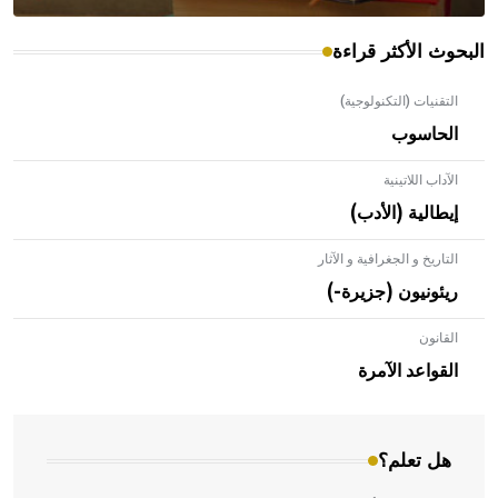
البحوث الأكثر قراءة
التقنيات (التكنولوجية)
الحاسوب
الآداب اللاتينية
إيطالية (الأدب)
التاريخ و الجغرافية و الآثار
ريئونيون (جزيرة-)
القانون
- هل تعلم أن الأبلق نوع من الفنون الهندسية التي ارتبطت
بالعمارة الإسلامية في بلاد الشام ومصر خاصة، حيث يحرص
القواعد الآمرة
المعمار على بناء مداميكه وخاصة في الواجهات
هل تعلم؟