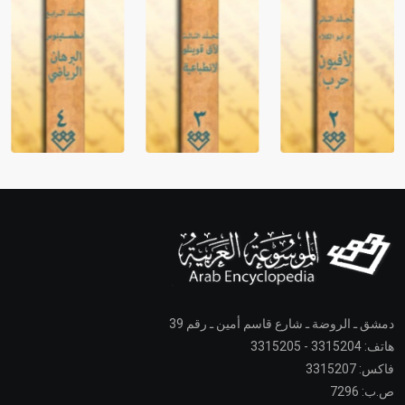
دمشق ـ الروضة ـ شارع قاسم أمين ـ رقم 39
هاتف: 3315204 - 3315205
فاكس: 3315207
ص.ب: 7296