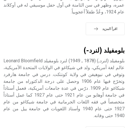
الملوك الذين حكموا مدينة إديسا (الرها) من أبجر الأول وحتى
عمره، وظهر في سن الثامنة في أول حفل موسيقي له في أوكلاند
التاسع، وهم ينتسبون إلى أسرة أوسروين
عام 1924، وعُدَّ طفلاً أعجوبياً.
اقرأ المزيد
- هل تعلم أن الأبجدية الكنعانية تتألف من /22/ علامة كتابية
sign تكتب منفصلة غير متصلة، وتعتمد المبدأ الأكوروفوني،
بلومفيلد (لنرد-)
حيث تقتصر القيمة الصوتية للعلامة الك
بلومفيلد (لنردـ) (1878 ـ 1949) لنرد بلومفيلد Leonard Bloomfield
عالم لغة أمريكي، ولد في شيكاغو في الولايات المتحدة الأمريكية،
وتوفي في نيوهيفن في ولاية كونتكت. درس في جامعة هارفرد
وتخرّج فيها عام 1906 وحصل على درجة الدكتوراه من جامعة
شيكاغو عام 1909. درّس في عدة جامعات أمريكية، فعمل أستاذاً
في جامعة أوهايو من عام 1921 حتى عام 1927 كما عمل أستاذاً
متخصصاً في فقه اللغات الجرمانية في جامعة شيكاغو من عام
1927 حتى عام 1940 وأستاذ اللغويات في جامعة ييل من عام
1940 حتى وفاته.