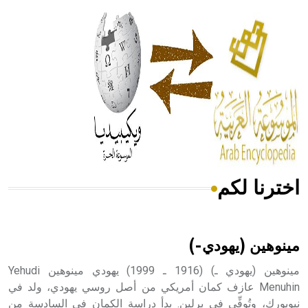
الحكم، الأدلة، تنظيم التغذية، ورسالته في جروح الرأس. ويعود
له الفضل بأنه حرر الطب من الدين والفلسفة.
- هل تعلم أن المرجان إفراز حيواني يتكون في البحر ويتركب
من مادة كربونات الكلسيوم، وهو أحمر أو شديد الحمرة وهو
أجود أنواعه، ويمتاز بكبر الحجم ويسمى الش
اخترنا لكم
هل تعلم أن الأبسيد كلمة فرنسية اللفظ تم اعتمادها مصطلحاً
أثرياً يستخدم في العمارة عموماً وفي العمارة الدينية الخاصة
بالكنائس خصوصاً، وفي الإنكليزية أب
مينوهين (يهودي-)
مينوهين (يهودي ـ) (1916 ـ 1999) يهودي مينوهين Yehudi
Menuhin عازف كمان أمريكي من أصل روسي يهودي، ولد في
نيويورك، وتُوفِّي في برلين. بدأ دراسة الكمان في السادسة من
- هل تعلم أن أبجر Abgar اسم معروف جيداً يعود إلى عدد من