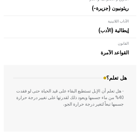
ريئونيون (جزيرة-)
الآداب اللاتينية
إيطالية (الأدب)
القانون
- هل تعلم أن الأبلق نوع من الفنون الهندسية التي ارتبطت
بالعمارة الإسلامية في بلاد الشام ومصر خاصة، حيث يحرص
القواعد الآمرة
المعمار على بناء مداميكه وخاصة في الواجهات
هل تعلم؟
- هل تعلم أن الإبل تستطيع البقاء على قيد الحياة حتى لو فقدت
40% من ماء جسمها ويعود ذلك لقدرتها على تغيير درجة حرارة
جسمها تبعاً لتغير درجة حرارة الجو،
- هل تعلم أن أبقراط كتب في الطب أربعة مؤلفات هي: