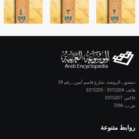
دمشق ـ الروضة ـ شارع قاسم أمين ـ رقم 39
هاتف: 3315204 - 3315205
فاكس: 3315207
ص.ب: 7296
روابط متنوعة