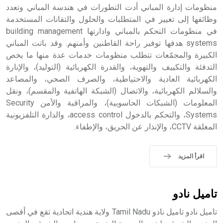
منظومات إدارة المباني أدت التطورات في هندسة المباني وتعدد
وظائفها إلى تغيير في المتطلبات والحلول والتقانات المستخدمة
في منظومات التحكم بالمباني وادارتها building management
- هل تعلم أن أبجر Abgar اسم معروف جيداً يعود إلى عدد من
الملوك الذين حكموا مدينة إديسا (الرها) من أبجر الأول وحتى
systems هدفها توفير راحة القاطنين وأمنهم. وقد باتت المباني
التاسع، وهم ينتسبون إلى أسرة أوسروين
الكبيرة والمجمّعات تتطلب منظومات خدمات عدة منها ما يخص
التدفئة والتكييف والتهوية، والقدرة الكهربائية (التوليد)، والإنارة
الكهربائية العادية والاحتياطية، والصرف الصحي، والمصاعد
والسلالم الكهربائية، والاتصال (الشبكة الهاتفية والمقسم)، ونقل
المعلومات (الشبكات الحاسوبية)، والمراقبة والأمن Security
- هل تعلم أن الأبجدية الكنعانية تتألف من /22/ علامة كتابية
Systems، والتحكم بالدخول access control، والدارة التلفزيونية
sign تكتب منفصلة غير متصلة، وتعتمد المبدأ الأكوروفوني،
المغلقة CCTV، والإنذار عن الحريق، والإطفاء.
حيث تقتصر القيمة الصوتية للعلامة الك
اقرأ المزيد
تاميل نادو
تاميل نادو تاميل نادو Tamil Nadu ولاية هندية اتحادية تقع في أقصى