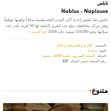
نابلس
هيئة الموسوعة العربية تطلق موسوعات جديدة في عام 2026
Nablus - Naplouse
نابلس تعدّ نابلس إحدى أكبر المدن الفلسطينية سكاناً وأهمها موقعاً.
وهي مركز محافظة، يبلغ عدد القرى التابعة لها 56 قرية، قُدر عدد
سكانها بنحو 336380 نسمة عام 2006.
اقرأ المزيد »
- التصنيف :
التاريخ و الجغرافية و الآثار
- النوع :
سياحة
- المجلد :
المجلد العشرون، طبعة 2008، دمشق
- رقم الصفحة ضمن المجلد :
325
متنوع