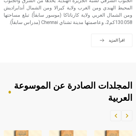
الجنوب الشرقي لشبه الجزيرة الهندية. يحدها من الشرق والجنوب
المحيط الهندي ومن الغرب ولاية كيرالا ومن الشمال أندابراديش
ومن الشمال الغربي ولاية كارناتاكا (موسور سابقاً). تبلغ مساحتها
130.058كم2، وعاصمتها مدينة تشناي Chennai (مدراس سابقاً).
اقرأ المزيد
المجلدات الصادرة عن الموسوعة
العربية