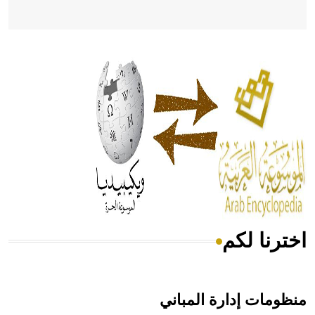
- هل تعلم أن أبقراط كتب في الطب أربعة مؤلفات هي:
الحكم، الأدلة، تنظيم التغذية، ورسالته في جروح الرأس. ويعود
له الفضل بأنه حرر الطب من الدين والفلسفة.
- هل تعلم أن المرجان إفراز حيواني يتكون في البحر ويتركب
من مادة كربونات الكلسيوم، وهو أحمر أو شديد الحمرة وهو
أجود أنواعه، ويمتاز بكبر الحجم ويسمى الش
اخترنا لكم
هل تعلم أن الأبسيد كلمة فرنسية اللفظ تم اعتمادها مصطلحاً
أثرياً يستخدم في العمارة عموماً وفي العمارة الدينية الخاصة
بالكنائس خصوصاً، وفي الإنكليزية أب
منظومات إدارة المباني