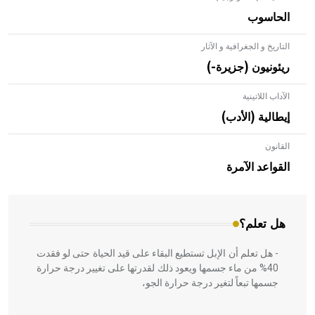
الحاسوب
التاريخ و الجغرافية و الآثار
ريئونيون (جزيرة-)
الآداب اللاتينية
إيطالية (الأدب)
القانون
- هل تعلم أن الأبلق نوع من الفنون الهندسية التي ارتبطت
بالعمارة الإسلامية في بلاد الشام ومصر خاصة، حيث يحرص
القواعد الآمرة
المعمار على بناء مداميكه وخاصة في الواجهات
هل تعلم؟
- هل تعلم أن الإبل تستطيع البقاء على قيد الحياة حتى لو فقدت
40% من ماء جسمها ويعود ذلك لقدرتها على تغيير درجة حرارة
جسمها تبعاً لتغير درجة حرارة الجو،