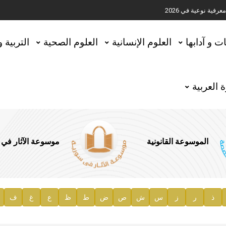
ية نوعية في 2026
تحقيق المخطوطات في العاصمة القطرية الدوحة
ات و آدابها
العلوم الإنسانية
العلوم الصحية
التربية 
 العربية
الموسوعة القانونية
موسوعة الآثار في
ذ
ر
ز
س
ش
ص
ض
ط
ظ
ع
غ
ف
ية