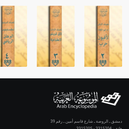
دمشق ـ الروضة ـ شارع قاسم أمين ـ رقم 39
هاتف: 3315204 - 3315205