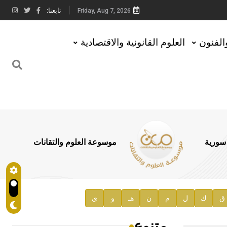
تابعنا:
Friday, Aug 7, 2026
والفنون
العلوم القانونية والاقتصادية
 سورية
موسوعة العلوم والتقانات
ق
ك
ل
م
ن
هـ
و
ي
متنوع