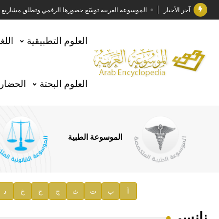
آخر الأخبار
الموسوعة العربية توسّع حضورها الرقمي وتطلق مشاريع معرف
فوز الأستاذ الدكتور وليد محمد السراقبي بجائزة كتارا ل
العلوم التطبيقية
اللغ
جائزة مجمع الملك سلمان العالمي للغة العربية 2025
الأستاذ إياد خالد الطباع مدير عام لهيئة الموسوعة العربية
العلوم البحتة
الحضارة
السيد محمد ياسين صالح وزيرا للثقافة
صدور المجلد الثامن من موسوعة الآثار في سورية
توصيات مجلس الإدارة
الموسوعة الطبية
صدور المجلد السابع من موسوعة الآثار في سورية
صدور المجلد الثامن عشر من الموسوعة الطبية
إعلان..
أ
ب
ت
ث
ج
ح
خ
د
دار الفكر الموزع الحصري لمنشورات هيئة الموسوعة العرب
نانسي