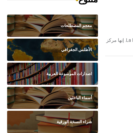
معجم المصطلحات
نانسي نانسيNancy مدينة فرنسية اكتسبت بامتياز لقب مدينة الفن والتاريخ، وهي تقع في شمال غربي فرنسا في منطقة اللورين La Lorraine. إنها مركز
الأطلس الجغرافي
اصدارات الموسوعة العربية
أسماء الباحثين
شراء النسخة الورقية