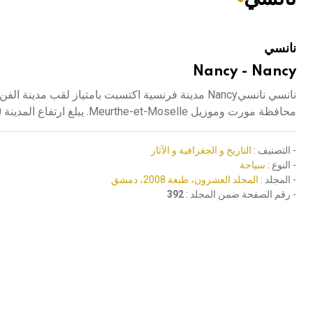
هيئة الموسوعة العربية تطلق موسوعات جديدة في عام 2026
نانسي
Nancy - Nancy
محافظة مورت وموزيل Meurthe-et-Moselle. يبلغ ارتفاع المدينة 210م، وهي تقع في حوضة وسط منطقة هضبية غابية.
- التصنيف :
التاريخ و الجغرافية و الآثار
- النوع :
سياحة
- المجلد :
المجلد العشرون، طبعة 2008، دمشق
- رقم الصفحة ضمن المجلد :
392