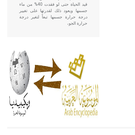
قيد الحياة حتى لو فقدت 40% من ماء
جسمها ويعود ذلك لقدرتها على تغيير
درجة حرارة جسمها تبعاً لتغير درجة
حرارة الجو،
- هل تعلم أن أبقراط كتب في الطب
أربعة مؤلفات هي: الحكم، الأدلة، تنظيم
التغذية، ورسالته في جروح الرأس.
ويعود له الفضل بأنه حرر الطب من
الدين والفلسفة.
- هل تعلم أن المرجان إفراز حيواني
يتكون في البحر ويتركب من مادة
كربونات الكلسيوم، وهو أحمر أو شديد
الحمرة وهو أجود أنواعه، ويمتاز بكبر
الحجم ويسمى الش
هل تعلم أن الأبسيد كلمة فرنسية اللفظ