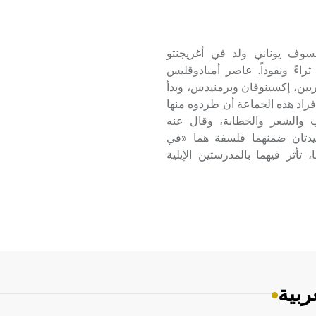
س (490 ـ430ق.م ) أمبادوقليس Empédocle فيلسوف يوناني ولد في أغريجنتو
 ثراءً ونفوذاً. عاصر أمبادوقليس
وريين، إكسينوفان وبرمنيدس، وبدأ
فراد هذه الجماعة أن طردوه منها
ب والشعر والخطابة، وقال عنه
دتان ضمنهما فلسفة هما «في
أثر فيهما بالمدرستين الإيلية
ربية