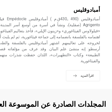
أمبادوقليس
أمبادوقلي
Agrigento (صقلية)، ونشأ في أسرة من أوسع أسر المدينة
«فيلولاوس الفيثاغوري» و«زينون الإيلي»، فأخذ بتعاليم الفيثاغ
اهتمامه بالفلسفة بانضمامه إلى جماعة فيثاغورية، ثم لم يلبث أ
لخروجه على تعاليمهم. اشتهر أمبادوقليس بالفلسفة والط
أرسطو: إنه منشئ علم البيان. وقد عرف من مؤلفاته قصي
الطبيعة» وكتاب «التطهيرات»، اللذان حفظت شذرات منهما، ت
والفيثاغورية.
اقرأ المزيد
المجلدات الصادرة عن الموسوعة الع