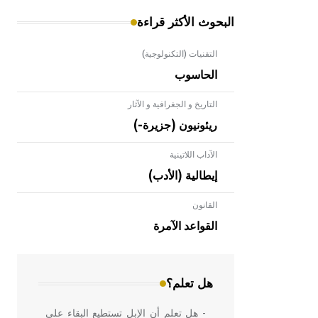
البحوث الأكثر قراءة
التقنيات (التكنولوجية)
الحاسوب
التاريخ و الجغرافية و الآثار
ريئونيون (جزيرة-)
الآداب اللاتينية
إيطالية (الأدب)
القانون
- هل تعلم أن الأبلق نوع من الفنون
الهندسية التي ارتبطت بالعمارة الإسلامية
القواعد الآمرة
في بلاد الشام ومصر خاصة، حيث يحرص
المعمار على بناء مداميكه وخاصة في
الواجهات
هل تعلم؟
- هل تعلم أن الإبل تستطيع البقاء على