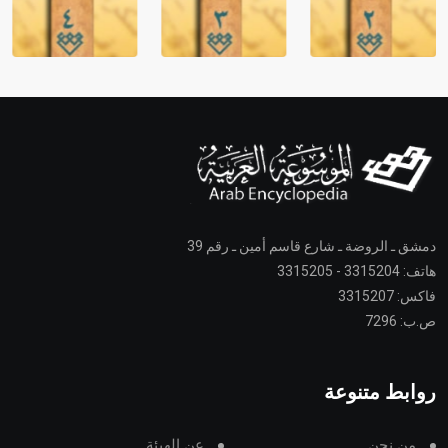
دمشق ـ الروضة ـ شارع قاسم أمين ـ رقم 39
هاتف: 3315204 - 3315205
فاكس: 3315207
ص.ب: 7296
روابط متنوعة
من نحن
عن الهيئة