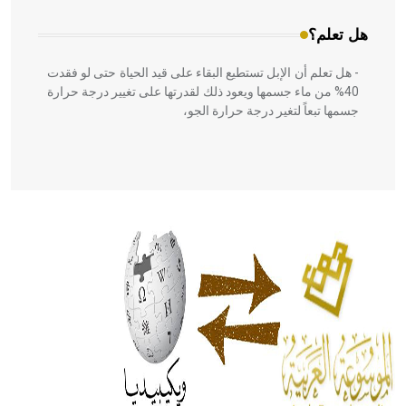
هل تعلم؟
- هل تعلم أن الإبل تستطيع البقاء على قيد الحياة حتى لو فقدت
40% من ماء جسمها ويعود ذلك لقدرتها على تغيير درجة حرارة
جسمها تبعاً لتغير درجة حرارة الجو،
- هل تعلم أن أبقراط كتب في الطب أربعة مؤلفات هي:
الحكم، الأدلة، تنظيم التغذية، ورسالته في جروح الرأس. ويعود
له الفضل بأنه حرر الطب من الدين والفلسفة.
- هل تعلم أن المرجان إفراز حيواني يتكون في البحر ويتركب
من مادة كربونات الكلسيوم، وهو أحمر أو شديد الحمرة وهو
أجود أنواعه، ويمتاز بكبر الحجم ويسمى الش