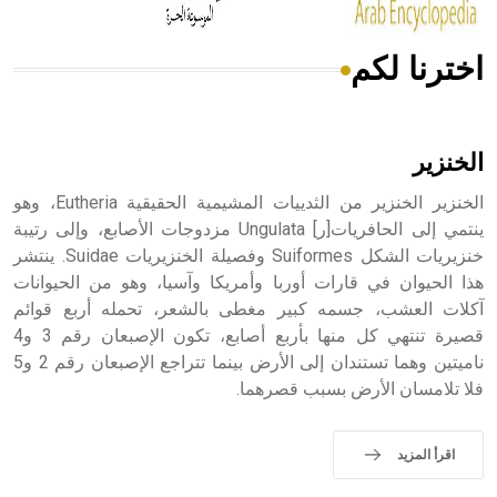
اخترنا لكم
هل تعلم أن الأبسيد كلمة فرنسية اللفظ تم اعتمادها مصطلحاً
أثرياً يستخدم في العمارة عموماً وفي العمارة الدينية الخاصة
بالكنائس خصوصاً، وفي الإنكليزية أب
الخنزير
الخنزير الخنزير من الثدييات المشيمية الحقيقية Eutheria، وهو
ينتمي إلى الحافريات[ر] Ungulata مزدوجات الأصابع، وإلى رتيبة
خنزيريات الشكل Suiformes وفصيلة الخنزيريات Suidae. ينتشر
- هل تعلم أن أبجر Abgar اسم معروف جيداً يعود إلى عدد من
الملوك الذين حكموا مدينة إديسا (الرها) من أبجر الأول وحتى
هذا الحيوان في قارات أوربا وأمريكا وآسيا، وهو من الحيوانات
التاسع، وهم ينتسبون إلى أسرة أوسروين
آكلات العشب، جسمه كبير مغطى بالشعر، تحمله أربع قوائم
قصيرة تنتهي كل منها بأربع أصابع، تكون الإصبعان رقم 3 و4
ناميتين وهما تستندان إلى الأرض بينما تتراجع الإصبعان رقم 2 و5
فلا تلامسان الأرض بسبب قصرهما.
- هل تعلم أن الأبجدية الكنعانية تتألف من /22/ علامة كتابية
sign تكتب منفصلة غير متصلة، وتعتمد المبدأ الأكوروفوني،
اقرأ المزيد
حيث تقتصر القيمة الصوتية للعلامة الك