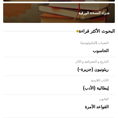
شراء النسخة الورقية
البحوث الأكثر قراءة
التقنيات (التكنولوجية)
الحاسوب
التاريخ و الجغرافية و الآثار
ريئونيون (جزيرة-)
الآداب اللاتينية
إيطالية (الأدب)
القانون
- هل تعلم أن الأبلق نوع من الفنون الهندسية التي ارتبطت
بالعمارة الإسلامية في بلاد الشام ومصر خاصة، حيث يحرص
القواعد الآمرة
المعمار على بناء مداميكه وخاصة في الواجهات