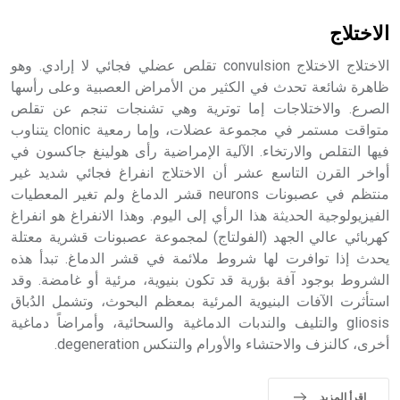
الاختلاج
الاختلاج الاختلاج convulsion تقلص عضلي فجائي لا إرادي. وهو
ظاهرة شائعة تحدث في الكثير من الأمراض العصبية وعلى رأسها
الصرع. والاختلاجات إما توترية وهي تشنجات تنجم عن تقلص
متواقت مستمر في مجموعة عضلات، وإما رمعية clonic يتناوب
فيها التقلص والارتخاء. الآلية الإمراضية رأى هولينغ جاكسون في
أواخر القرن التاسع عشر أن الاختلاج انفراغ فجائي شديد غير
منتظم في عصبونات neurons قشر الدماغ ولم تغير المعطيات
الفيزيولوجية الحديثة هذا الرأي إلى اليوم. وهذا الانفراغ هو انفراغ
كهربائي عالي الجهد (الفولتاج) لمجموعة عصبونات قشرية معتلة
يحدث إذا توافرت لها شروط ملائمة في قشر الدماغ. تبدأ هذه
الشروط بوجود آفة بؤرية قد تكون بنيوية، مرئية أو غامضة. وقد
استأثرت الآفات البنيوية المرئية بمعظم البحوث، وتشمل الدُباق
gliosis والتليف والندبات الدماغية والسحائية، وأمراضاً دماغية
أخرى، كالنزف والاحتشاء والأورام والتنكس degeneration.
اقرأ المزيد