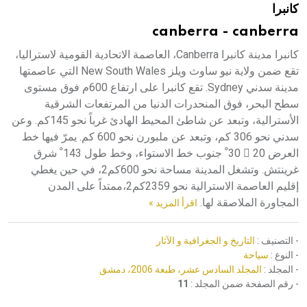
كانبرا
هيئة الموسوعة العربية تطلق موسوعات جديدة في عام 2026
canberra - canberra
كانبرا مدينة كانبرا Canberra، العاصمة الاتحادية القومية لاستراليا،
تقع ضمن ولاية نيو ساوث ويلز New South Wales التي عاصمتها
مدينة سدني Sydney. تقع كانبرا على ارتفاع 600م فوق مستوى
سطح البحر، فوق المنحدرات الدنيا من المرتفعات الشرقية
الأسترالية، وتبعد عن شاطئ المحيط الهادئ غرباً نحو 145كم. وعن
سدني نحو 306 كم، وتبعد عن ملبورن نحو 600 كم. يمرّ فيها خط
العرض 20 َ 30 ْ جنوب خط الاستواء، وخط طول 143 ْ شرق
غرينتش. وتشغل المدينة مساحة نحو 600كم2، في حين يغطي
إقليم العاصمة الاسترالية نحو 2359كم2،ممتداً على المدن
المجاورة الملاصقة لها.
اقرأ المزيد »
- التصنيف :
التاريخ و الجغرافية و الآثار
- النوع :
سياحة
- المجلد :
المجلد السادس عشر، طبعة 2006، دمشق
- رقم الصفحة ضمن المجلد :
11