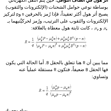
أثر هول في أنصاف النواقل:
حين يتم النقل الكهربائي
بوساطة نوعي حوامل الشحنات (الإلكترونات والثقوب)
يصبح أثر هول أكثر تعقيداً، فإذا رُمز بالحرفين
و
لتركيز
p
n
الإلكترونات والثقوب على الترتيب، ورُمز لحركيَّتيهما
بـ
و
، كانت ثابتة هول معطاة بالعلاقة:
مما يبين أن
هنا تتعلق بالحقل
. أما الحالة التي يكون
B
R
فها الحقل
ضعيفاً، فتكون
مستقلة عملياً عنه
R
B
وتساوي:
بسام معصراني