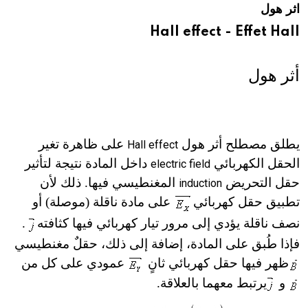
اثر هول
هيئة الموسوعة العربية تطلق موسوعات جديدة في عام 2026
Hall effect - Effet Hall
أثر هول
يطلق مصطلح أثر هول
على ظاهرة تغير
Hall effect
الحقل الكهربائي
داخل المادة نتيجة لتأثير
electric field
حقل التحريض
المغنطيسي فيها. ذلك لأن
induction
تطبيق حقل كهربائي
على مادة ناقلة (موصلة) أو
نصف ناقلة يؤدي إلى مرور تيار كهربائي فيها كثافته
.
فإذا طُبق على المادة، إضافة إلى ذلك، حقلٌ مغنطيسي
ظهر فيها حقل كهربائي ثانٍ
عمودي على كل من
و
يرتبط معهما بالعلاقة.