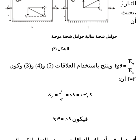
التيار
،
بحيث
أن
حوامل شحنة سالبة حوامل شحنة موجبة
الشكل (2)
وينتج باستخدام العلاقات (5) و(4) و(3) وكون
=f
f
أن:
فيكون