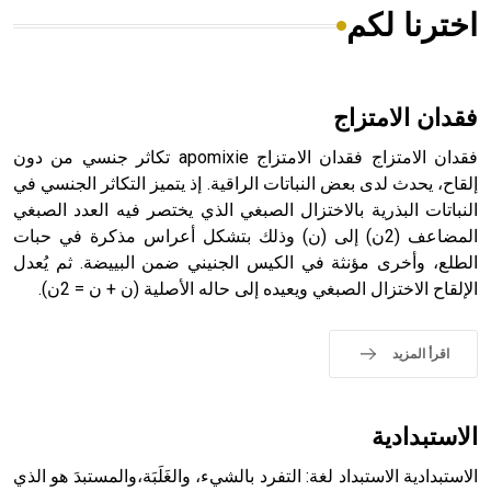
اخترنا لكم
هل تعلم أن الأبسيد كلمة فرنسية اللفظ تم اعتمادها مصطلحاً
أثرياً يستخدم في العمارة عموماً وفي العمارة الدينية الخاصة
بالكنائس خصوصاً، وفي الإنكليزية أب
فقدان الامتزاج
فقدان الامتزاج فقدان الامتزاج apomixie تكاثر جنسي من دون
إلقاح، يحدث لدى بعض النباتات الراقية. إذ يتميز التكاثر الجنسي في
النباتات البذرية بالاختزال الصبغي الذي يختصر فيه العدد الصبغي
- هل تعلم أن أبجر Abgar اسم معروف جيداً يعود إلى عدد من
الملوك الذين حكموا مدينة إديسا (الرها) من أبجر الأول وحتى
المضاعف (2ن) إلى (ن) وذلك بتشكل أعراس مذكرة في حبات
التاسع، وهم ينتسبون إلى أسرة أوسروين
الطلع، وأخرى مؤنثة في الكيس الجنيني ضمن البييضة. ثم يُعدل
الإلقاح الاختزال الصبغي ويعيده إلى حاله الأصلية (ن + ن = 2ن).
اقرأ المزيد
- هل تعلم أن الأبجدية الكنعانية تتألف من /22/ علامة كتابية
sign تكتب منفصلة غير متصلة، وتعتمد المبدأ الأكوروفوني،
حيث تقتصر القيمة الصوتية للعلامة الك
الاستبدادية
الاستبدادية الاستبداد لغة: التفرد بالشيء، والغَلَبَة،والمستبدَ هو الذي