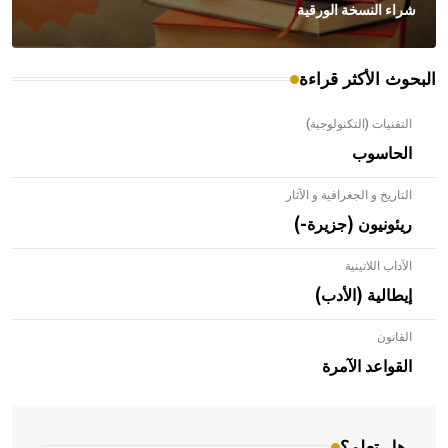
شراء النسخة الورقية
البحوث الأكثر قراءة
التقنيات (التكنولوجية)
الحاسوب
التاريخ و الجغرافية و الآثار
ريئونيون (جزيرة-)
الآداب اللاتينية
إيطالية (الأدب)
القانون
- هل تعلم أن الأبلق نوع من الفنون الهندسية التي ارتبطت
بالعمارة الإسلامية في بلاد الشام ومصر خاصة، حيث يحرص
القواعد الآمرة
المعمار على بناء مداميكه وخاصة في الواجهات
هل تعلم؟