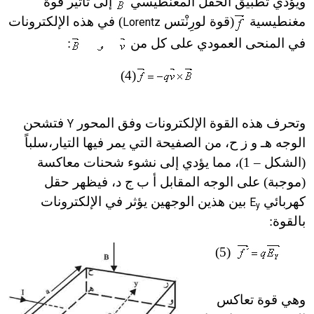
ويؤدي تطبيق الحقل المغنطيسي
إلى تأثير قوة
مغنطيسية
(قوة لورِنْتس
) في هذه الإلكترونات
Lorentz
في المنحى العمودي على كل من
:
(4)
وتحرف هذه القوة الإلكترونات وفق المحور
فتشحن
Y
الوجه
هـ
و ز ح، من الصفيحة التي يمر فيها التيار،سلباً
(الشكل – 1)، مما يؤدي إلى نشوء شحنات معاكسة
(موجبة) على الوجه المقابل أ ب ج د، فيظهر حقل
كهربائي
بين هذين الوجهين يؤثر في الإلكترونات
E
y
بالقوة:
(5)
وهي قوة تعاكس