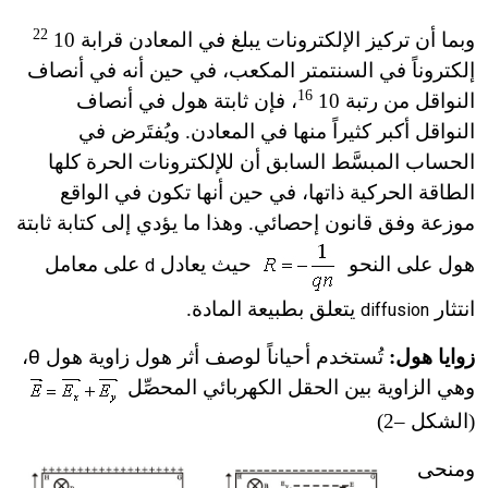
22
وبما أن تركيز الإلكترونات يبلغ في المعادن قرابة 10
إلكتروناً في السنتمتر المكعب، في حين أنه في أنصاف
16
النواقل من رتبة 10
، فإن ثابتة هول في أنصاف
النواقل أكبر كثيراً منها في المعادن. ويُفتَرض في
الحساب المبسَّط السابق أن للإلكترونات الحرة كلها
الطاقة الحركية ذاتها، في حين أنها تكون في الواقع
موزعة وفق قانون إحصائي. وهذا ما يؤدي إلى كتابة ثابتة
هول على النحو
حيث يعادل
على معامل
d
انتثار
يتعلق بطبيعة المادة.
diffusion
زوايا هول:
تُستخدم أحياناً لوصف أثر هول زاوية هول
θ
،
وهي الزاوية بين الحقل الكهربائي المحصِّل
(الشكل –2)
ومنحى