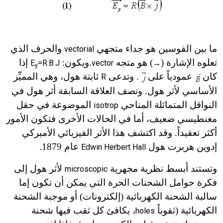
ما بين القوسين هو جداء متجهي
والحرف الذي
vectorial
تعلوه الإشارة (
) هو متجه
.
ويكون:
إذا
E
=R.B.J
vector
→
y
كان
عمودياً على
. وتدعى
ثابتة هول، وهي المميِّز
R
الأساسي لأثر هول. وتصف العلاقة السابقة أثر هول في
النواقل المتماثلة المناحي
الموضوعة في حقل
isotrop
مغنطيسي ضعيف، أما في الحالات الأخرى فتكون الأمور
أكثر تعقيداً. وقد اكتشف هذا الأثر الفيزيائي الأميركي
إدوين هربرت هول
عام 1879.
Edwin Herbert Hall
وتستند أبسط نظرية مجهرية
لأثر هول إلى
microscopic
فكرة حوامل الشحنات الحرة التي يمكن أن تكون إما
سالبة الشحنة الكهربائية (إلكترونات) أو موجبة الشحنة
الكهربائية (ثقوباً
،
يكافئ كل ثقب فيها شحنة
holes