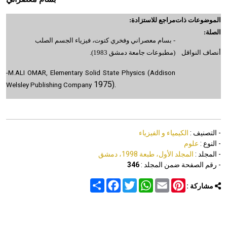
الموضوعات ذات
مراجع للاستزادة:
الصلة:
- بسام معصراني وفخري كتوت، فيزياء الجسم الصلب
أنصاف النواقل
(مطبوعات جامعة دمشق 1983).
-M.ALI OMAR, Elementary Solid State Physics (Addison
1975).
Welsley Publishing Company
- التصنيف :
الكيمياء و الفيزياء
- النوع :
علوم
- المجلد :
المجلد الأول، طبعة 1998، دمشق
- رقم الصفحة ضمن المجلد :
346
Share
Facebook
Twitter
WhatsApp
Email
Pinterest
مشاركة :