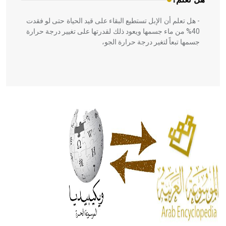
- هل تعلم أن الإبل تستطيع البقاء على قيد الحياة حتى لو فقدت
40% من ماء جسمها ويعود ذلك لقدرتها على تغيير درجة حرارة
جسمها تبعاً لتغير درجة حرارة الجو،
- هل تعلم أن أبقراط كتب في الطب أربعة مؤلفات هي:
الحكم، الأدلة، تنظيم التغذية، ورسالته في جروح الرأس. ويعود
له الفضل بأنه حرر الطب من الدين والفلسفة.
- هل تعلم أن المرجان إفراز حيواني يتكون في البحر ويتركب
من مادة كربونات الكلسيوم، وهو أحمر أو شديد الحمرة وهو
أجود أنواعه، ويمتاز بكبر الحجم ويسمى الش