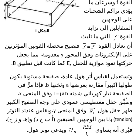
القوة
وسرعان ما
f
يؤدي تراكم الشحنات
على الوجهين
المتقابلين إلى تزايد
الشكل 1
القوة
التي ما تلبث
أن تعادل القوة
فتصبح محصلة القوتين المؤثرتين
على الإلكترونات وفق المحور
معدومة، مما يجعل
y
حركتها تعود موازية للحقل
كما كانت قبل تطبيق
.
B
E
x
وتستعمل لقياس أثر هول عادة، صفيحة مستوية يكون
طولها
l
كبير
اً
مقارنة بعرضها
وثخنها
. فإذا مرَّ في
b
a
الصفيحة تيار كهربائي شدته
وفق المنحى
،
x
I = j.a.b
وطُبِّق حقل مغنطيسي عمودي على وجه الصفيح الكبير
ظهر حقل هول
وفق المنحى
،
ويقاس عندئذ التوتر
y
بين الوجهين الضيقين (أ ب ج د) و(
هـ
و ز ح)،
U
(tension)
H
فيُرى أنه
يساوي
ويدعى توتر هول.