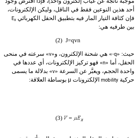
موجبة ناتجة عن غياب إلكترون واحد)، فإذا افترض وجود
أحد هذين النوعين فقط في الناقل، وليكن الإلكترونات،
فإن كثافة التيار المار فيه بتطبيق الحقل الكهربائي
E
x
بين طرفيه هي:
(2)
J=qvn
حيث: «
» هي شحنة الإلكترون، و
«
» سرعته في منحى
v
-q
الحقل، أما «
» فهو تركيز الإلكترونات، أي عددها في
n
واحدة الحجم، ويعبَّر عن السرعة «
» بدلالة ما يسمى
v
حركية
الإلكترونات
µ
بوساطة العلاقة:
mobility
(3)