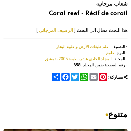
شعاب مرجانيه
هيئة الموسوعة العربية تطلق موسوعات جديدة في عام 2026
Coral reef - Récif de corail
هذا البحث محال الى البحث [
الرصيف المرجاني
]
- التصنيف :
علم طبقات الأرض و علوم البحار
- النوع :
علوم
- المجلد :
المجلد الحادي عشر، طبعة 2005، دمشق
- رقم الصفحة ضمن المجلد :
698
Share
Facebook
Twitter
WhatsApp
Email
Pinterest
مشاركة :
متنوع