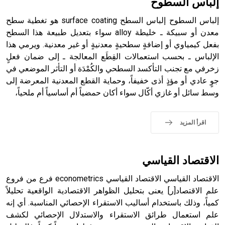
إلباس السطوح
إلباس السطوح إلباس السطح surface coating هو تغطية سطح
معدن أو سبيكة ـ خليطة alloy سواء بتعديل طبيعة هذا السطح
بفعل كيمياوي أو إضافةٍ سطحيةٍ معدنيةٍ أو غير معدنية. ويرمي هذا
- هل تعلم أن أبجر Abgar اسم معروف جيداً يعود إلى عدد من
الملوك الذين حكموا مدينة إديسا (الرها) من أبجر الأول وحتى
الإلباس ـ بحسب استعمالات القِطَع المعالجة ـ إلى ضمان فعلٍ
التاسع، وهم ينتسبون إلى أسرة أوسروين
زخرفي مع تجنب التأكسد السطحي والكُمْدَة أو التأثر الموضعي في
جوٍ عادي أو مؤذٍ أذى خفيفاً، وحماية القطع المعدنية المعرضة إلى
وسط سائل أو غازي أكّال سواء أكان حمضياً أم أساسياً أم ملحياً،
- هل تعلم أن الأبجدية الكنعانية تتألف من /22/ علامة كتابية
اقرأ المزيد
sign تكتب منفصلة غير متصلة، وتعتمد المبدأ الأكوروفوني،
حيث تقتصر القيمة الصوتية للعلامة الك
الاقتصاد القياسي
الاقتصاد القياسي الاقتصاد القياسي econometrics فرع من فروع
علم الاقتصاد[ر] يعنى بتحليل الظواهر الاقتصادية الواقعية تحليلاً
كمياً، وذلك باستخدام أساليب الاستقراء الإحصائي المناسبة. أي إنه
علم استعمال طرائق الاستقراء والاستدلال الإحصائي لكشف