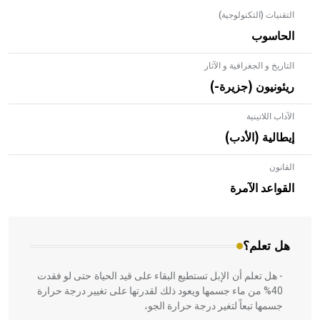
التقنيات (التكنولوجية)
الحاسوب
التاريخ و الجغرافية و الآثار
ريئونيون (جزيرة-)
الآداب اللاتينية
إيطالية (الأدب)
القانون
- هل تعلم أن الأبلق نوع من الفنون الهندسية التي ارتبطت
بالعمارة الإسلامية في بلاد الشام ومصر خاصة، حيث يحرص
القواعد الآمرة
المعمار على بناء مداميكه وخاصة في الواجهات
هل تعلم؟
- هل تعلم أن الإبل تستطيع البقاء على قيد الحياة حتى لو فقدت
40% من ماء جسمها ويعود ذلك لقدرتها على تغيير درجة حرارة
جسمها تبعاً لتغير درجة حرارة الجو،