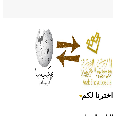
- هل تعلم أن أبقراط كتب في الطب أربعة مؤلفات هي:
الحكم، الأدلة، تنظيم التغذية، ورسالته في جروح الرأس. ويعود
له الفضل بأنه حرر الطب من الدين والفلسفة.
- هل تعلم أن المرجان إفراز حيواني يتكون في البحر ويتركب
من مادة كربونات الكلسيوم، وهو أحمر أو شديد الحمرة وهو
أجود أنواعه، ويمتاز بكبر الحجم ويسمى الش
اخترنا لكم
هل تعلم أن الأبسيد كلمة فرنسية اللفظ تم اعتمادها مصطلحاً
أثرياً يستخدم في العمارة عموماً وفي العمارة الدينية الخاصة
بالكنائس خصوصاً، وفي الإنكليزية أب