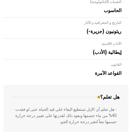
التقنيات (التكنولوجية)
الحاسوب
التاريخ و الجغرافية و الآثار
ريئونيون (جزيرة-)
الآداب اللاتينية
إيطالية (الأدب)
القانون
- هل تعلم أن الأبلق نوع من الفنون الهندسية التي ارتبطت
بالعمارة الإسلامية في بلاد الشام ومصر خاصة، حيث يحرص
القواعد الآمرة
المعمار على بناء مداميكه وخاصة في الواجهات
هل تعلم؟
- هل تعلم أن الإبل تستطيع البقاء على قيد الحياة حتى لو فقدت
40% من ماء جسمها ويعود ذلك لقدرتها على تغيير درجة حرارة
جسمها تبعاً لتغير درجة حرارة الجو،