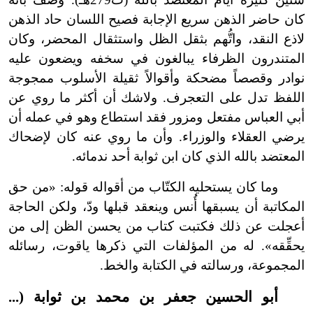
كان حاضر الذهن سريع الإجابة فصيح اللسان حاد الذهن
لاذع النقد، واتُّهم بثقل الظل واستثقال المحضر، وكان
المتندرون الظرفاء يبالغون في سخفه ويضعون عليه
نوادر وقصصاً مضحكة وأقوالاً ثقيلة الأسلوب ممجوجة
اللفظ تدل على التعجرف. ولاشك أن أكثر ما روي عن
أبي العباس مفتعل ومزور فقد استطاع وهو في عمله أن
يرضي العقلاء والوزراء. وأن ما روي عنه كان لإضحاك
المعتضد بالله الذي كان ابن ثوابة أحد ندمائه.
وما كان يستحليه الكتّاب من أقواله قوله: «من حق
المكاتبة أن يسبقها أُنس وينعقد قبلها ودّ، ولكن الحاجة
أعجلت عن ذلك فكتبت كتاب من يحسن الظن إلى من
يحقِّقه». له من المؤلفات التي ذكرها ياقوت، رسائله
المجموعة، ورسالته في الكتابة والخط.
أبو الحسين جعفر بن محمد بن ثوابة (...