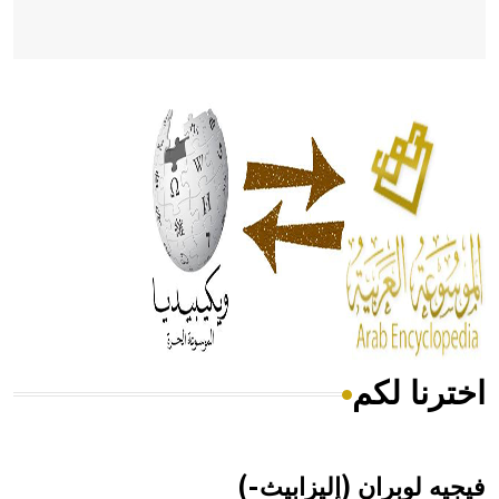
- هل تعلم أن أبقراط كتب في الطب أربعة مؤلفات هي:
الحكم، الأدلة، تنظيم التغذية، ورسالته في جروح الرأس. ويعود
له الفضل بأنه حرر الطب من الدين والفلسفة.
- هل تعلم أن المرجان إفراز حيواني يتكون في البحر ويتركب
من مادة كربونات الكلسيوم، وهو أحمر أو شديد الحمرة وهو
أجود أنواعه، ويمتاز بكبر الحجم ويسمى الش
اخترنا لكم
هل تعلم أن الأبسيد كلمة فرنسية اللفظ تم اعتمادها مصطلحاً
أثرياً يستخدم في العمارة عموماً وفي العمارة الدينية الخاصة
بالكنائس خصوصاً، وفي الإنكليزية أب
فيجيه لوبران (إليزابيث-)