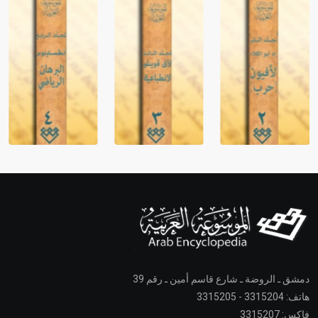
دمشق ـ الروضة ـ شارع قاسم أمين ـ رقم 39
هاتف: 3315204 - 3315205
فاكس: 3315207