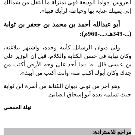
العروس: «وأما الوديعة فهي بمنزلة ما
انتقل من شمالك
إلى يمينك عناية بها وحياطة لرأيك فيها».
أبو عبد
الله أحمد بن محمد بن جعفر بن ثوابة
(
...
-
349هـ/....
-
960م):
ولي ديوان الرسائل كأبيه وجده، واشتهر ببلاغته،
وكان نهاية في حسن الكتابة والكلام، قيل إن الوزير علي
بن عيسى قال له: «ما أحد على وجه الأرض أكتب من
جدك وكان أبوك أكتب منه، وأنت أكتب من أبيك».
وهو آخر من تولى ديوان الكتابة من أسرة ابن ثوابة
حيث تسلمه بعده أبو إسحاق ا
لصابئ
.
نهلة الحمصي
مراجع للاستزادة: