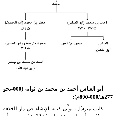
أبو العباس أحمد بن محمد بن ثوابة (000
-
نحو
277هـ/000
-
890م):
كاتب مترسِّل، تولَّى كتابة الإنشاء في دار الخلافة
سنين كثيرة أيام المعتضد بالله (ت279هـ).
وصف بأنه