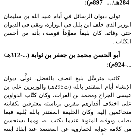
-
284هـ/ ...
-
897م):
تولى ديوان الرسائل في أيام عبيد الله بن سليمان
الوزير الذي خلف ابن بلبل في الوزارة، وبقي في الديوان
حتى وفاته. كان بليغاً مفوَّهاً فوصف بأنه من أحسن
الكتّاب .
أبو الحسن محمد بن جعفر بن ثوابة (...
-
312هـ/
...
-
924م):
كاتب مترسِّل بليغ اتصف بالفضل. تولَّى ديوان
الإنشاء أيام المقتدر بالله (ت295هـ) والوزيرين علي بن
عيسى الجراح ومحمد بن الفرات، وكان كتّاب الدواوين
على اختلاف أقدارهم مقرين برياسته معترفين بكفايته
متحاكمين إليه. وكان الخليفة المقتدر بالله يُلبيه فيما
يطلب ويوفيه المثوبة عندما يكتب له، ومما يستحسن
من كلامه جوابه لخمارويه عن المعتضد عند إنفاذ ابنته