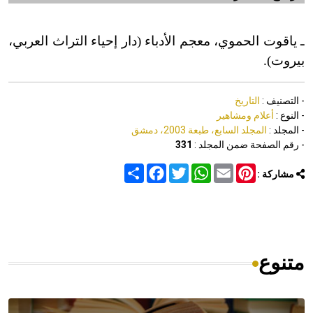
ـ ياقوت الحموي، معجم الأدباء (دار إحياء التراث العربي،
بيروت).
- التصنيف :
التاريخ
- النوع :
أعلام ومشاهير
- المجلد :
المجلد السابع، طبعة 2003، دمشق
- رقم الصفحة ضمن المجلد :
331
Share
Facebook
Twitter
WhatsApp
Email
Pinterest
مشاركة :
متنوع