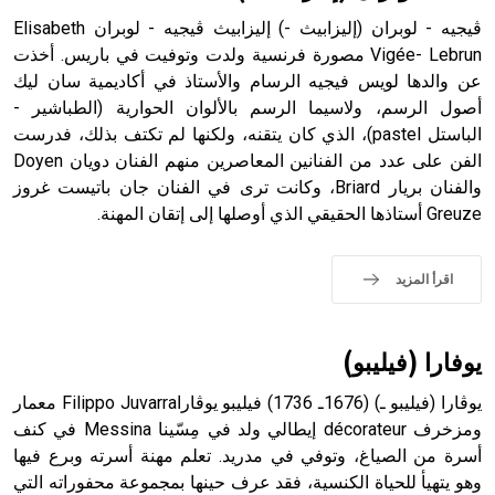
ڤيجيه - لوبران (إليزابيث -) إليزابيث ڤيجيه - لوبران Elisabeth
Vigée- Lebrun مصورة فرنسية ولدت وتوفيت في باريس. أخذت
عن والدها لويس فيجيه الرسام والأستاذ في أكاديمية سان ليك
- هل تعلم أن أبجر Abgar اسم معروف جيداً يعود إلى عدد من
الملوك الذين حكموا مدينة إديسا (الرها) من أبجر الأول وحتى
أصول الرسم، ولاسيما الرسم بالألوان الحوارية (الطباشير -
التاسع، وهم ينتسبون إلى أسرة أوسروين
الباستل pastel)، الذي كان يتقنه، ولكنها لم تكتف بذلك، فدرست
الفن على عدد من الفنانين المعاصرين منهم الفنان دويان Doyen
والفنان بريار Briard، وكانت ترى في الفنان جان باتيست غروز
Greuze أستاذها الحقيقي الذي أوصلها إلى إتقان المهنة.
- هل تعلم أن الأبجدية الكنعانية تتألف من /22/ علامة كتابية
sign تكتب منفصلة غير متصلة، وتعتمد المبدأ الأكوروفوني،
اقرأ المزيد
حيث تقتصر القيمة الصوتية للعلامة الك
يوفارا (فيليبو)
يوڤارا (فيليبو ـ) (1676ـ 1736) فيليبو يوڤاراFilippo Juvarra معمار
ومزخرف décorateur إيطالي ولد في مِسّينا Messina في كنف
أسرة من الصياغ، وتوفي في مدريد. تعلم مهنة أسرته وبرع فيها
وهو يتهيأ للحياة الكنسية، فقد عرف حينها بمجموعة محفوراته التي