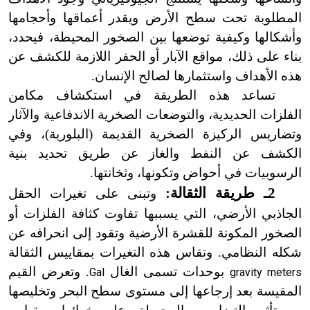
المطلوبة تحت سطح الأرض ويقدر أعماقها وأحجامها
وأشكالها وكيفية توضعها بين الصخور المحيطة، فيحدد،
بناء على ذلك، مواقع الآبار أو الحفر اللازمة للكشف عن
هذه الأهداف واستثمارها لصالح الإنسان.
تساعد هذه الطريقة في استكشاف مكامن
الفلزات الحديدية، والتوضعات الصخرية الاندفاعية والآثار
وتضاريس الركيزة الصخرية القديمة (البلورية)، وفي
الكشف عن النفط والغاز عن طريق تحديد بنية
الرسوبيات في أحواض وتكونها، وثخانتها.
2ـ طريقة الثقالة:
وتبنى على تغيرات الحقل
الجاذبي الأرضي، التي يسببها تفاوت كثافة الفلزات أو
الصخور المكونة للقشرة الأرضية وتقود إلى انحرافه عن
شكله النظامي. وتقاس هذه التغيرات بمقاييس الثقالة
بوحدات تسمى الغال
. وتعرض القيم
Gal
gravity meters
المقيسة بعد إرجاعها إلى مستوى سطح البحر وتخليصها