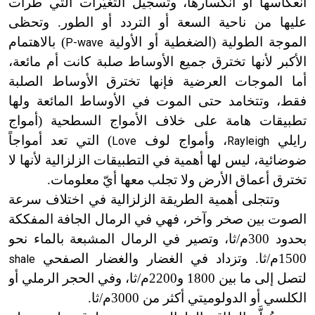
انعكاسها أو انكسارها، وتسجيل التغيُّرات التي طرأت
عليها من ناحية السعة أو التردد أو الطور. وتحظى
الموجة الطولية (الضغطية أو الأولية
) بالاهتمام
P-wave
الأكبر لأنها تخترق جميع الأوساط صلبة كانت أم مائعة،
أما الموجات العرضية فإنها تخترق الأوساط الصلبة
فقط، وتتخامد حتى الموت في الأوساط المائعة ولها
تطبيقات هامة على خلاف الأمواج السطحية (أمواج
رايلي
، وأمواج لوف
) التي تعد أمواجاً
Love
Rayleigh
ضوضائية، ليس لها أهمية في التطبيقات الزلزالية لأنها لا
تخترق أعماق الأرض ولا تجلب معها أيّ معلومات.
وتتجلى أهمية الطريقة الزلزالية في اختلاف سرعة
الصوت بين صخر وآخر، فهي في الرمال الجافة المفككة
بحدود 300م/ثا، وتصير في الرمال المشبعة بالماء نحو
1500م/ثا. وتزداد في الغضار والغضار الصفحي
shale
لتصل إلى ما بين 1800
و2200م/ثا، وفي الحجر الرملي أو
الكلسي أو الدولوميتي أكثر من 3000م/ثا.