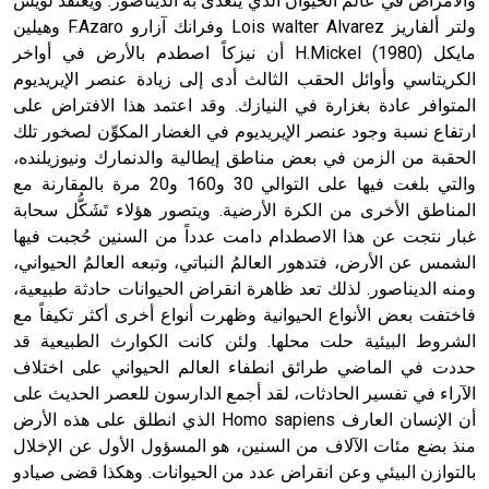
والأمراض في عالم الحيوان الذي يتغذى به الديناصور. ويعتقد لويس
ولتر ألفاريز Lois walter Alvarez وفرانك آزارو F.Azaro وهيلين
مايكل (1980) H.Mickel أن نيزكاً اصطدم بالأرض في أواخر
الكريتاسي وأوائل الحقب الثالث أدى إلى زيادة عنصر الإيريديوم
المتوافر عادة بغزارة في النيازك. وقد اعتمد هذا الافتراض على
ارتفاع نسبة وجود عنصر الإيريديوم في الغضار المكوِّن لصخور تلك
الحقبة من الزمن في بعض مناطق إيطالية والدنمارك ونيوزيلنده،
والتي بلغت فيها على التوالي 30 و160 و20 مرة بالمقارنة مع
المناطق الأخرى من الكرة الأرضية. ويتصور هؤلاء تَشَكُّل سحابة
غبار نتجت عن هذا الاصطدام دامت عدداً من السنين حُجبت فيها
الشمس عن الأرض، فتدهور العالمُ النباتي، وتبعه العالمُ الحيواني،
ومنه الديناصور. لذلك تعد ظاهرة انقراض الحيوانات حادثة طبيعية،
فاختفت بعض الأنواع الحيوانية وظهرت أنواع أخرى أكثر تكيفاً مع
الشروط البيئية حلت محلها. ولئن كانت الكوارث الطبيعية قد
حددت في الماضي طرائق انطفاء العالم الحيواني على اختلاف
الآراء في تفسير الحادثات، لقد أجمع الدارسون للعصر الحديث على
أن الإنسان العارف Homo sapiens الذي انطلق على هذه الأرض
منذ بضع مئات الآلاف من السنين، هو المسؤول الأول عن الإخلال
بالتوازن البيئي وعن انقراض عدد من الحيوانات. وهكذا قضى صيادو