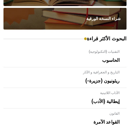
شراء النسخة الورقية
البحوث الأكثر قراءة
التقنيات (التكنولوجية)
الحاسوب
التاريخ و الجغرافية و الآثار
ريئونيون (جزيرة-)
الآداب اللاتينية
إيطالية (الأدب)
- هل تعلم أن الأبلق نوع من الفنون الهندسية التي ارتبطت
القانون
بالعمارة الإسلامية في بلاد الشام ومصر خاصة، حيث يحرص
القواعد الآمرة
المعمار على بناء مداميكه وخاصة في الواجهات