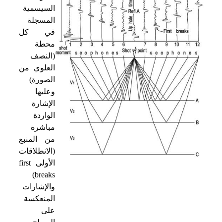
السيسمية
المسجلة
في كل
محطة
(النصف
العلوي من
الصورة)
وعليها
الإشارة
الواردة
مباشرة
من المنبع
(الانطلاقات
الأولى
first
)
breaks
والإشارات
المنعكسة
على