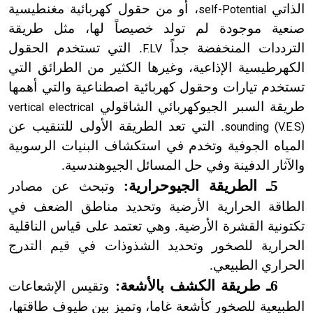
الذاتي
، أو من حقول كهربائية مغنطيسية
self-Potential
صنعية موجودة لم تولد خصيصاً لها، مثل طريقة
الترددات المنخفضة جداً
. التي تستخدم الحقول
F.LV
الكهرطيسية الإذاعية، وغيرها الكثير من الطرائق التي
تستخدم تيارات وحقول كهربائية اصطناعية والتي أهمها
طريقة السبر الجيوكهربائي الشاقولي
vertical electrical
. التي تعد الطريقة الأولى للتنقيب عن
sounding (V.E.S)
المياه الجوفية وتخدم في استكشاف البنيات الرسوبية
والآثار الدفينة وفي حل المسائل الجيوهندسية.
5ـ الطريقة الجيوحرارية:
وتبحث عن مصادر
الطاقة الحرارية الأرضية وتحديد مناطق الضعف في
تكتونية القشرة الأرضية. وهي تعتمد على قياس الناقلية
الحرارية للصخور وتحديد الشذوذات في قيم التدرج
الحراري الطبيعي.
6ـ طريقة الكشف بالأشعة:
وتقيس الإشعاعات
الطبيعية للصخور كأشعة غاما، وتميز بين طيوف طاقتها،