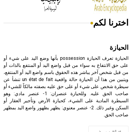
اخترنا لكم
هل تعلم أن الأبسيد كلمة فرنسية اللفظ تم اعتمادها مصطلحاً
أثرياً يستخدم في العمارة عموماً وفي العمارة الدينية الخاصة
بالكنائس خصوصاً، وفي الإنكليزية أب
الحيازة
الحيازة تعرف الحيازة possession بأنها وضع اليد على شيء أو
على حق الانتفاع به سواء من قبل واضع اليد أو المنتفع بالذات أو
- هل تعلم أن أبجر Abgar اسم معروف جيداً يعود إلى عدد من
من قبل شخص آخر يباشر هذه الحقوق باسم واضع اليد أو المنتفع،
الملوك الذين حكموا مدينة إديسا (الرها) من أبجر الأول وحتى
ويتبين من هذا أن الحيازة حالة واقعية un état de fait تنشأ عن
التاسع، وهم ينتسبون إلى أسرة أوسروين
سيطرة شخص على شيء أو على حق عليه بصفته مالكاً للشيء أو
صاحب الحق عليه. وللحيازة عنصران: 1- عنصر مادي: وهو
السيطرة المادية على الشيء، كحيازة الأرض وتأجير العقار أو
السكن وغير ذلك. 2- عنصر معنوي: يظهر بظهور واضع اليد بمظهر
صاحب الحق.
- هل تعلم أن الأبجدية الكنعانية تتألف من /22/ علامة كتابية
sign تكتب منفصلة غير متصلة، وتعتمد المبدأ الأكوروفوني،
حيث تقتصر القيمة الصوتية للعلامة الك