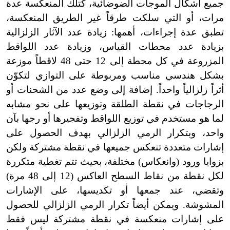
جميع أشكال الموجات الضوضائية، كتلك المنعكسة عدة
مرات، أو التي سلكت طرقاً غير الطريق المنعكسة،
تطبق عدة إجراءات، أهمها: زيادة عدد الآثار الزلزالية
بزيادة عدد محطات القياس، وزيادة عدد اللواقط
المزروعة في كل محطة إلى 12 حتى 48 لاقطاً موزعة
بشكل هندسي مناسب ومربوطة على التوازي لتكوّن
أثراً زلزالياً واحداً. إضافة إلى وضع عدد من الشحنات أو
الرجاجات في نقطة الطلقة وتوزيعها على نحو مشابه
لما هو مستخدم في توزيع اللواقط وتفجيرها أو رجها بآن
واحد، وبتكرار الرمي الزلزالي بهدف الحصول على
إشارات متعددة تنعكس جميعها في نقطة مشتركة ولكن
بزوايا ورود (وانعكاس) مختلفة، بحيث تتم تغطية متكررة
لكل نقطة من نقاط السطح العاكس (12 إلى 48 مرة)
وتقضي، عند جمعها أو تكديسها، على الإشارات
المشوشة. ويمكن أيضاً تكرار الرمي الزلزالي للحصول
على إشارات منعكسة في نقطة مشتركة ليس فقط