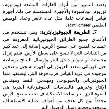
بقصد التمييز بين أنواع الفلزات المشعة (يورانيوم،
ثوريوم، بوتاسيوم) والأجهزة المستعملة في ذلك أجهزة
قياس إشعاعات غاما، مثل عداد غايغر وعداد الوميض
الطيفي
.
scintillometer
7ـ الطريقة الجيوفيزيابئرية:
وهي تستخدم في
الأعماق جميع الطرائق الجيوفيزيائية المعروفة في
عمليات المسح على سطح الأرض، إضافة إلى عدد كبير
من التقانات التي لا تصلح على سطح الأرض. فيتم إنزال
مجسات أو سوابر داخل البئر وإرسال النتائج بوساطة
حبل كهربائي متعدد العروق إلى أجهزة تسجيل وتضخيم
موجودة في عربة القياس قرب فوهة البئر، ليستفيد منها
الجيوفيزيائي والجيولوجي ومهندس النفط ومهندس
الإنتاج وغيرهم. فالقياسات الجيوفيزيائية البئرية هي
الضوء الذي ينير ساحة الاستكشاف تحت سطح الأرض
محدداً نوع كل هدف من أهداف عملية الاستكشاف
وموقعه وحجمه وسبل الوصول إليه.