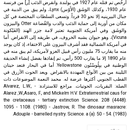
أُرخُص تم قتله عام 1927 في بولندة. وانقرض الذئب [ر] من فرنسة
عام 1930، وكذلك الوَشَق (الأَوْس) Lynx، ولم يبق من الدببة في
جبال البيرينيه إلا نحو 30 فرداً. وتسعى السلطات المختصة في كل
مكان من أوربة إلى حماية الذئب والدب والقُضاعة Otter والبيزون
والوَشَق. وفي أمريكة الجنوبية تعتبر لامة جزر الهند (الفَيْكونة
Vicuna)، وهو حيوان يشبه الخروف، في طريقه إلى الانقراض. أما
في أمريكة الشمالية فقد أشرف البيزون على الاختفاء، إذ كان يوجد
منه ما يقارب 75 مليون رأس قبيل الغزو لأمريكة، لم يبق منه في
عام 1890 إلا ما يقارب 500 رأس، تم إنقاذها بفضل إنشاء الحديقة
الوطنية في ييِلُوسْتُون Yellowstone. أما في البحار فتعد حيتان
البَلينة من بين الأنواع المهددة بالانقراض. ويعد الحوت الأزرق في
القطب الجنوبي أكثرها عرضة له. محمد النعمة الموضوعات ذات
الصلة: البقريات، الحوتيات. مراجع للاستزادة: - Alvarez, L.W.,
Alarez ,W.,Asaro, F., and Mickelm H.V. Extraterrestrial caus for
the cretaceaus - tertiary extinction Science. 208 (4448):
1095 - 1108. (1980) - Jastrow, R. The dinosaur masracre:
Adouple - barrelled nystry. Science. a (a): 50 - 54. (1983).