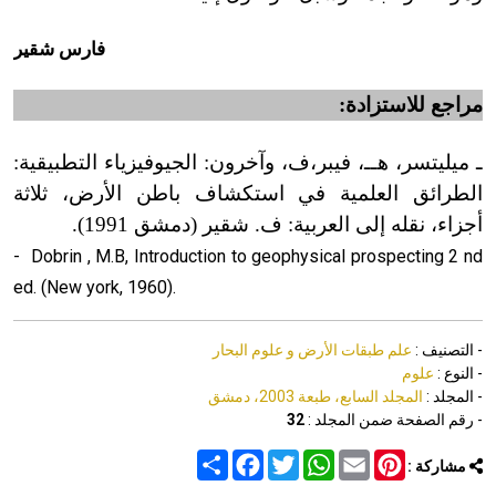
فارس شقير
مراجع للاستزادة:
ـ ميليتسر، هــ، فيبر،ف، وآخرون: الجيوفيزياء التطبيقية:
الطرائق العلمية في استكشاف باطن الأرض، ثلاثة
أجزاء، نقله إلى العربية: ف. شقير (دمشق 1991).
-
Dobrin , M.B, Introduction to geophysical prospecting 2 nd
ed. (New york, 1960).
- التصنيف :
علم طبقات الأرض و علوم البحار
- النوع :
علوم
- المجلد :
المجلد السابع، طبعة 2003، دمشق
- رقم الصفحة ضمن المجلد :
32
Share
Facebook
Twitter
WhatsApp
Email
Pinterest
مشاركة :