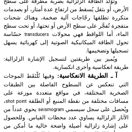
وتُوَلَّد الطاقة الزلزالية بضربة مطرقة على سطح
الأرض، أو بثقل يُسقط من ارتفاع عدة أمتار، أو بصدمات
متكررة تطلقها رجّاجات آلية ضخمة، وهناك شحنات
متفجرة تُفجَّر على سطح الأرض أو تحتها، أو تحت سطح
الماء، أما اللواقط فهي محولات
حسّاسة
transducers
تحول الطاقة الميكانيكية الصوتية إلى كهربائية يسهل
تسجيلها وتضخيمها.
ويُميز بين طريقتين لتسجيل الإشارة الزلزالية:
طريقة انعكاسية وأخرى انكسارية.
آ ـ الطريقة الانعكاسية:
وفيها تُلْتَقَط الموجات
التي تنعكس عن السطوح الفاصلة بين الطبقات
الصخرية المختلفة، في مواقع متعددة موزعة على
مسافات مختلفة من نقطة المنبع أو الطلقة
،
shot point
ويُحصل على سجل سيسمي
يحوي عدداً من
seismogram
الآثار الزلزالية يساوي عدد محطات القياس. وللحصول
على إشارة زلزالية أصيلة واضحة خالية ما أمكن من