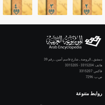
دمشق ـ الروضة ـ شارع قاسم أمين ـ رقم 39
هاتف: 3315204 - 3315205
فاكس: 3315207
ص.ب: 7296
روابط متنوعة