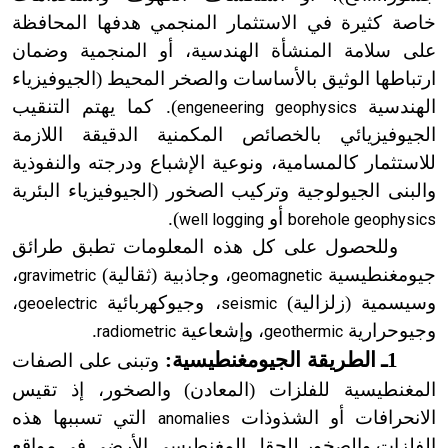
خاصة كثيرة في الاستثمار المنجمي هدفها المحافظة
على سلامة المنشأة الهندسية، أو المنجمية وضمان
ارتباطها الوثيق بالأساسات والصخر المحيط (الجيوفيزياء
الهندسية
). كما يهتم التنقيب
engeneering geophysics
الجيوفيزيائي بالخصائص المكمنية الدقيقة اللازمة
للاستثمار كالمسامية، ونوعية الإشباع ودرجته والنفوذية
والبنى الجيولوجية وتركيب الصخور (الجيوفيزياء البئرية
أو
).
well logging
borehole geophysics
وللحصول على كل هذه المعلومات تطبق طرائق
جيومغنطيسية
، وجاذبية (ثقالية)
،
gravimetric
geomagnetic
وسيسمية (زلزالية)
، وجيوكهربائية
،
geoelectric
seismic
وجيوحرارية
، وإشعاعية
.
radiometric
geothermic
1ـ الطريقة الجيومغنطيسية:
وتبنى على الصفات
المغنطيسية للفلزات (المعادن) والصخور، إذ تقيس
الانحرافات أو الشذوذات
التي تسببها هذه
anomalies
الفلزات والصخور للحقل المغنطيسي الأرضي في مواقع