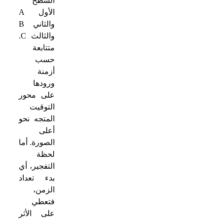
السطح
الأول
A
والثاني
B
والثالث
C
.
متتابعة
حسب
أزمنة
ورودها
على محور
التوقيت
المتجه نحو
أعلى
الصورة. أما
لحظة
التفجير، أي
بدء تعداد
الزمن،
فتعطي
على الأثر