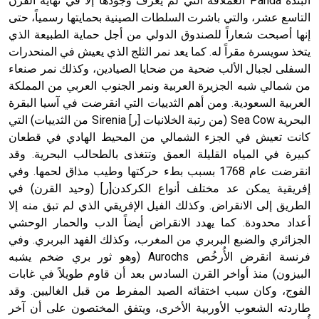
البنده Panda العملاقة التي لم يُعْرف وجودها إلا في نهاية القرن
التاسع عشر، والتي باشرت السلطات الصينية بحمايتها رسمياً، حتى
إنها أصبحت شعاراً للصندوق الدولي من أجل حماية الطبيعة الذي
يتخذ سويسرة مقراً له. كما يعد نمر الثلج الذي يعيش في المنحدرات
السفلى لجبال الألب ضحية من ضحايا الصيادين، وكذلك نمر صنعاء
من شمالي شبه الجزيرة العربية ونمر الجنوب العربي من المملكة
العربية السعودية. ومن أهم الثدييات التي انقرضت في آسيا البقرة
البحرية Sea Cow (من رتبة الخلانيات [ر] Sirenia من الثدييات) التي
كانت تعيش في الجزء الشمالي من المحيط الهادي في قطعان
كبيرة في المياه القليلة العمق وتتغذى بالطحالب البحرية. وقد
انقرضت عام 1768 بسبب بطء حركتها وطيب مذاق لحمها. وفي
إفريقية يمكن عد مختلف أنواع الكركدن[ر] (وحيد القرن) في
الطريق إلى الانقراض. وكذلك الفيل الإفريقي الذي لم تبق منه إلا
أعداد محدودة. كما يهدد الانقراض أيضاً الدب والحمار الوحشي
الجزائري والضبع البربري من المغرب، وكذلك الفهد البربري. وفي
فرنسة انقرض الأُرخُص Aurochs (وهو ثور بري ضخم يشبه
البيزون) منذ أواخر القرن السادس بعد أن قاوم طويلاً في غابات
الفوج، وكان سبب اختفائه الصيد المفرط من قبل الغاليين. وقد
طاردته الشعوب الأوربية الأخرى، ويتفق المختصون على أن آخر