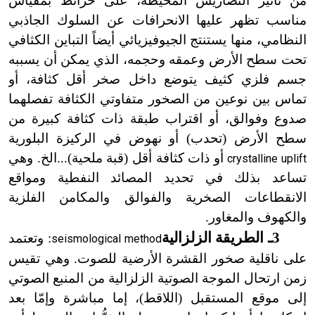
من تأثير التضاريس المحيطة، على خرائط بمقياس
مناسب تظهر عليها الانحرافات عن السلوك الجاذبي
النظامي، منها يستنتج الجيوفيزيائي أيضاً التباين الكثافي
تحت سطح الأرض وعمقه وحجمه، الذي يمكن أن يسببه
جسم فلزي كثيف يتوضع داخل صخر أقل كثافة، أو
تماس بين نوعين من الصخور متفاوتي الكثافة تفصلهما
صدوع وفوالق، أو اقتراب طبقة ذات كثافة كبيرة من
سطح الأرض (تحدب) أو نهوض في الركيزة البلورية
أو ذات كثافة أقل (قبة ملحية)...الخ. وهي
crystalline uplift
تساعد بذلك في تحديد المصائد النفطية ومواقع
الانقطاعات الصخرية والفوالق والمكامن الفلزية
والكهوف والمغاور.
3ـ الطريقة الزلزالية
: وتعتمد
seismological method
على ناقلية صخور القشرة الأرضية للصوت. وهي تقيس
زمن ارتحال الموجة الصوتية الزلزالية من المنبع الصوتي
إلى موقع المستقبل (اللاقط)، إما مباشرة وإمّا بعد