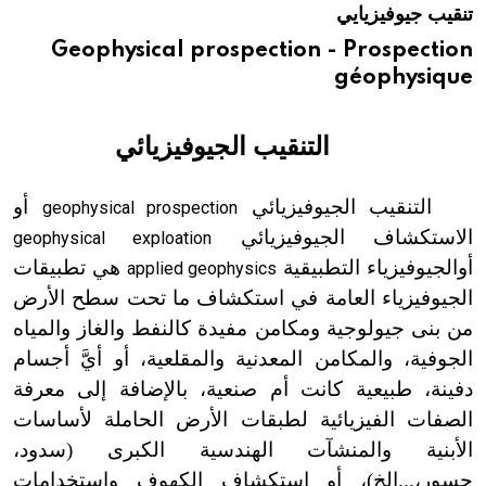
تنقيب جيوفيزيايي
هيئة الموسوعة العربية تطلق موسوعات جديدة في عام 2026
Geophysical prospection - Prospection
géophysique
التنقيب الجيوفيزيائي
التنقيب الجيوفيزيائي
أو
geophysical prospection
الاستكشاف الجيوفيزيائي
geophysical exploation
أو
الجيوفيزياء التطبيقية
هي تطبيقات
applied geophysics
الجيوفيزياء العامة في استكشاف ما تحت سطح الأرض
من بنى جيولوجية ومكامن مفيدة كالنفط والغاز والمياه
الجوفية، والمكامن المعدنية والمقلعية، أو أيَّ أجسام
دفينة، طبيعية كانت أم صنعية، بالإضافة إلى معرفة
الصفات الفيزيائية لطبقات الأرض الحاملة لأساسات
الأبنية والمنشآت الهندسية الكبرى (سدود،
جسور،...الخ)، أو استكشاف الكهوف واستخدامات