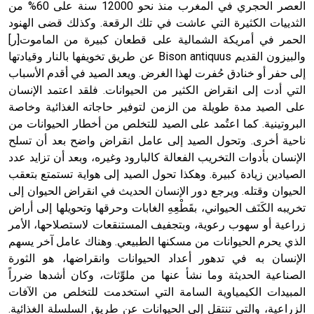
العصر الحجري في المغرب منذ نحو 12000 سنة على 60% من
الثدييات الكثيرة التي عاشت في تلك الرقعة. وكذلك قضى الهنود
الحمر في أمريكة الشمالية على قطعان كبيرة من الماموت[ر]
والبيزون القديم Bison antiquus عن طريق تخويفها بالنار وقيادتها
إلى حفر أو خنادق حُفرت لهذا الغرض. ويعد الصيد في أقدم الأسباب
التي أدت إلى انقراض الكثير من الحيوانات. فلقد اعتمد الإنسان
على الصيد مدة طويلة من الزمن لتوفير حاجاته الغذائية وخاصة
البروتينية. كما اعتُمد على الصيد للتخلص من أخطار الحيوانات من
ناحية أخرى. وتحول الصيد إلى عامل انقراض واضح بعد أن تسلح
الإنسان بأدوات التخريب الفعالة كالبارود وغيره، وبعد أن تزايد عدد
الصيادين زيادة كبيرة. وهكذا تحول الصيد إلى هواية تستمتع بتعقب
الحيوان وقتله. ويرجع دور الإنسان الحديث في انقراض الحيوان إلى
تخريبه الكَنَف الحيواني، بقَطْعِهِ الغابات وحرقها وتحويلها إلى أراض
زراعية أو سهوب رعوية، وبتجفيف المستنقعات لاستصلاحها، الأمر
الذي يحرم الحيوانات من مسكنها الطبيعي. وهناك عامل آخر يسهم
الإنسان به في تدهور أعداد الحيوانات وانقراضها، هو الثورة
الصناعية الحديثة وما نشأ عنها من ملوِّثات، وكان أشدها ضرراً
المبيدات الكيمياوية السامة التي استخدمت للتخلص من الآفات
الزراعية، والتي تنتقل إلى الحيوانات عن طريق السلسلة الغذائية.