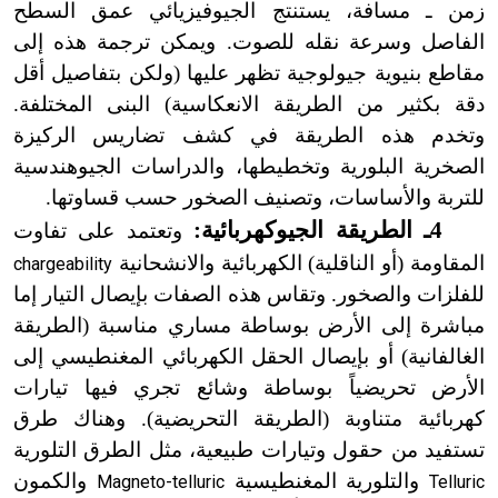
زمن ـ مسافة، يستنتج الجيوفيزيائي عمق السطح
الفاصل وسرعة نقله للصوت. ويمكن ترجمة هذه إلى
مقاطع بنيوية جيولوجية تظهر عليها (ولكن بتفاصيل أقل
دقة بكثير من الطريقة الانعكاسية) البنى المختلفة.
وتخدم هذه الطريقة في كشف تضاريس الركيزة
الصخرية البلورية وتخطيطها، والدراسات الجيوهندسية
للتربة والأساسات، وتصنيف الصخور حسب قساوتها.
4ـ الطريقة الجيوكهربائية:
وتعتمد على تفاوت
المقاومة (أو الناقلية) الكهربائية والانشحانية
chargeability
للفلزات والصخور. وتقاس هذه الصفات بإيصال التيار إما
مباشرة إلى الأرض بوساطة مساري مناسبة (الطريقة
الغالفانية) أو بإيصال الحقل الكهربائي المغنطيسي إلى
الأرض تحريضياً بوساطة وشائع تجري فيها تيارات
كهربائية متناوبة (الطريقة التحريضية). وهناك طرق
تستفيد من حقول وتيارات طبيعية، مثل الطرق التلورية
والتلورية المغنطيسية
والكمون
Magneto-telluric
Telluric