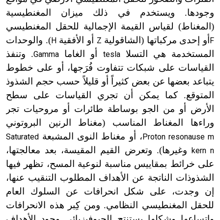
وجودها. ويستخدم في ذلك ميزان المغنطيسية
(المغناط) لقياس القيمة الإجمالية للحقل المغنطيسي
أو إحدى مركباتها (الشاقولية
أو الأفقية
). والوحدات
H
Z
F
المستخدمة هي التسلا
أو الغاما
. وتنفذ
Gamma
tesla
القياسات على شبكات تتفاوت فُرَجها، أو على خطوط
يتباعد بعضها عن بعض كثيراً أو قليلاً حسب حجم الشذوذ
المتوقع. كما يمكن أن تجري القياسات على سطح
الأرض أو من الجو بوساطة طائرات أو مروحيات تجر
وراءها المغناط المناسب (مغناط الرنين البروتوني
، أو مغناط النوى المشبعة
Saturated
Proton resonause m
وغيرها). وتعرض القيم المقيسة، بعد معالجتها،
kern n
على خرائط بمقاييس مناسبة لنوعية المسح، تظهر فيها
الشذوذات الناتجة عن الأهداف المطلوب التنقيب عنها،
إن وجدت، على شكل انحرافات عن السلوك العام
للحقل المغنطيسي النظامي. ومن كِبر هذه الانحرافات
واتساعها وشكلها يستنتج الجيوفيزيائي وجود الأهداف