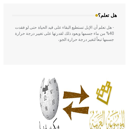
هل تعلم؟
- هل تعلم أن الإبل تستطيع البقاء على قيد الحياة حتى لو فقدت
40% من ماء جسمها ويعود ذلك لقدرتها على تغيير درجة حرارة
جسمها تبعاً لتغير درجة حرارة الجو،
- هل تعلم أن أبقراط كتب في الطب أربعة مؤلفات هي:
الحكم، الأدلة، تنظيم التغذية، ورسالته في جروح الرأس. ويعود
له الفضل بأنه حرر الطب من الدين والفلسفة.
- هل تعلم أن المرجان إفراز حيواني يتكون في البحر ويتركب
من مادة كربونات الكلسيوم، وهو أحمر أو شديد الحمرة وهو
أجود أنواعه، ويمتاز بكبر الحجم ويسمى الش