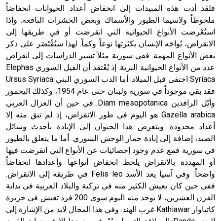
فلقد أدت هذه المبيدات إلى انخفاض أعداد الحيوانات انخفاضاً
ملحوظاً ولاسيما الطيور والأسماك وبعض الحشرات النافعة. وإذا
استُعْرضت الأنواع الحيوانية التي انقرضت أو في طريقها إلى
الانقراض، يُواجَه الإنسان بكثرتها نوعاً وكماً. لهذا سيُقْتَصَر على ذكر
بعض الأنواع المهمة. ففي سورية مثلاً تشير الدراسات إلى انقراض
عدد من الأنواع الحيوانية البرية. إذ يُعْتقد أن الفيل السوري Elephas
Syriaca اختفى قبل الميلاد. أما الدب السوري البني Ursus Syriaca
فقد بقي موجوداً في سورية ولبنان حتى عام 1954، وكذلك اليحمور
وأيّل الرافدين Diam mesopotanica. في حين أن الغزال العربي
Gazella arabica هو اليوم في طور الانقراض، إذ لم تبق منه إلا
أعداد محدودة. ويتعرض هذا الحيوان إلى الإبادة بأحدث وسائل
الصيد، إضافة إلى إبادة حمار الوحش السوري. أما ما يتعلق بالطيور
في سورية فمع عدم وجود إحصائيات عن الأنواع التي انقرضت فيها
أو المهددة بالانقراض يلحظ انخفاض أنواعها وأعدادها انخفاضاً
واضحاً. وفي آسيا يعد الأسد Felis leo في طريقه إلى الانقراض.
ففي حين كان يعيش الكثير منه في تركية والبلاد العربية في بداية
القرن العشرين، لا يوجد منه اليوم سوى 200 فرد تعيش في جزيرة
كاتياوار Kathiawar غرب الهند. وفي هذا المجال لابد من الإشارة إلى