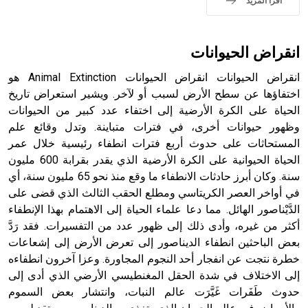
اقرأ المزيد
انقراض الحيوانات
انقراض الحيوانات انقراض الحيوانات Animal Extinction هو
اختفاؤها عن سطح الأرض لسبب أو لآخر. ويشير استعراض تاريخ
الحياة على الكرة الأرضية إلى اختفاء عدد كبير من الحيوانات
وظهور حيوانات أخرى، في فترات متباينة. وتدل وقائع علم
المستحاثات على حدوث أربع فترات انطفاء رئيسية خلال عمر
الحياة الحيوانية على الكرة الأرضية الذي يقدر بقرابة 600 مليون
سنة. وكان أبرز حادثات الانطفاء ما وقع منذ نحو 65 مليون سنة، أي
في أواخر العصر الكريتاسي ومطلع الحقب الثالث الذي قضى على
الدَّيْناصور الهائل. مما دعا علماء الحياة إلى الاهتمام بهذا الإنطفاء
أكثر من غيره، وأدى ذلك إلى ظهور عدد من التفسيرات. فقد رَدَّ
بعض الباحثين انطفاء الديناصور إلى تعرض الأرض إلى إشعاعات
خطرة نتجت عن انفجار أحد النجوم المجاورة. وعزا آخرون انطفاءه
إلى الاختلاف في شدة الحقل المغنطيسي الأرضي الذي أدى إلى
حدوث طَفَرات غَيَّرَت عالم النبات، وانتشار بعض السموم