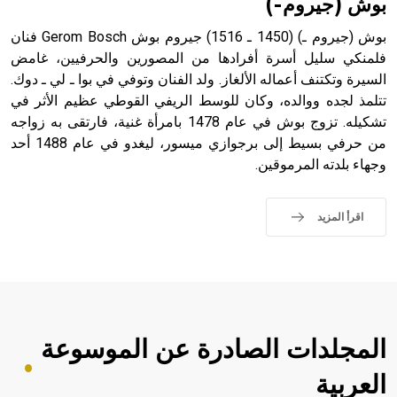
بوش (جيروم-)
بوش (جيروم ـ) (1450 ـ 1516) جيروم بوش Gerom Bosch فنان
فلمنكي سليل أسرة أفرادها من المصورين والحرفيين، غامض
السيرة وتكتنف أعماله الألغاز. ولد الفنان وتوفي في بوا ـ لي ـ دوك.
- هل تعلم أن أبجر Abgar اسم معروف جيداً يعود إلى عدد من
الملوك الذين حكموا مدينة إديسا (الرها) من أبجر الأول وحتى
تتلمذ لجده ووالده، وكان للوسط الريفي القوطي عظيم الأثر في
التاسع، وهم ينتسبون إلى أسرة أوسروين
تشكيله. تزوج بوش في عام 1478 بامرأة غنية، فارتقى به زواجه
من حرفي بسيط إلى برجوازي ميسور، ليغدو في عام 1488 أحد
وجهاء بلدته المرموقين.
- هل تعلم أن الأبجدية الكنعانية تتألف من /22/ علامة كتابية
اقرأ المزيد
sign تكتب منفصلة غير متصلة، وتعتمد المبدأ الأكوروفوني،
حيث تقتصر القيمة الصوتية للعلامة الك
المجلدات الصادرة عن الموسوعة
العربية