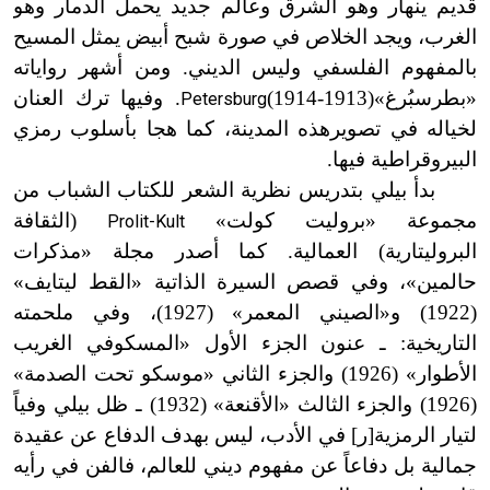
قديم ينهار وهو الشرق وعالم جديد يحمل الدمار وهو
الغرب، ويجد الخلاص في صورة شبح أبيض يمثل المسيح
بالمفهوم الفلسفي وليس الديني. ومن أشهر رواياته
«بطرسبُرغ»
(1913-
1914)
. وفيها ترك العنان
Petersburg
لخياله في تصويرهذه المدينة، كما هجا بأسلوب رمزي
البيروقراطية فيها.
بدأ بيلي بتدريس نظرية الشعر للكتاب الشباب من
مجموعة «بروليت كولت»
(الثقافة
Prolit-Kult
البروليتارية) العمالية. كما أصدر مجلة «مذكرات
حالمين
»
، وفي قصص السيرة الذاتية «القط ليتايف»
(1922
) و«الصيني المعمر» (1927)، وفي ملحمته
التاريخية: ـ عنون الجزء الأول «المسكوفي الغريب
الأطوار» (1926) والجزء الثاني «موسكو تحت الصدمة»
(1926) والجزء الثالث «الأقنعة» (1932) ـ ظل بيلي وفياً
لتيار الرمزية[ر] في الأدب، ليس بهدف الدفاع عن عقيدة
جمالية بل دفاعاً عن مفهوم ديني للعالم، فالفن في رأيه