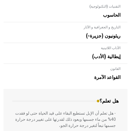
التقنيات (التكنولوجية)
الحاسوب
التاريخ و الجغرافية و الآثار
ريئونيون (جزيرة-)
الآداب اللاتينية
إيطالية (الأدب)
القانون
- هل تعلم أن الأبلق نوع من الفنون الهندسية التي ارتبطت
بالعمارة الإسلامية في بلاد الشام ومصر خاصة، حيث يحرص
القواعد الآمرة
المعمار على بناء مداميكه وخاصة في الواجهات
هل تعلم؟
- هل تعلم أن الإبل تستطيع البقاء على قيد الحياة حتى لو فقدت
40% من ماء جسمها ويعود ذلك لقدرتها على تغيير درجة حرارة
جسمها تبعاً لتغير درجة حرارة الجو،