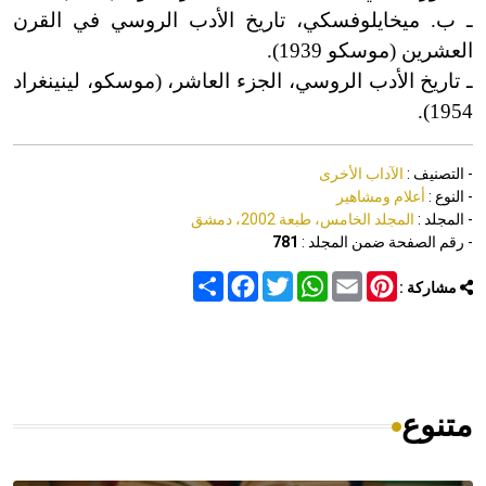
ـ ب. ميخايلوفسكي، تاريخ الأدب الروسي في القرن
العشرين (موسكو 1939).
ـ تاريخ الأدب الروسي، الجزء العاشر، (موسكو، ليني
ن
غراد
1954).
- التصنيف :
الآداب الأخرى
- النوع :
أعلام ومشاهير
- المجلد :
المجلد الخامس، طبعة 2002، دمشق
- رقم الصفحة ضمن المجلد :
781
Share
Facebook
Twitter
WhatsApp
Email
Pinterest
مشاركة :
متنوع