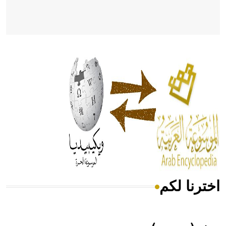
- هل تعلم أن أبقراط كتب في الطب أربعة مؤلفات هي:
الحكم، الأدلة، تنظيم التغذية، ورسالته في جروح الرأس. ويعود
له الفضل بأنه حرر الطب من الدين والفلسفة.
- هل تعلم أن المرجان إفراز حيواني يتكون في البحر ويتركب
من مادة كربونات الكلسيوم، وهو أحمر أو شديد الحمرة وهو
أجود أنواعه، ويمتاز بكبر الحجم ويسمى الش
اخترنا لكم
هل تعلم أن الأبسيد كلمة فرنسية اللفظ تم اعتمادها مصطلحاً
أثرياً يستخدم في العمارة عموماً وفي العمارة الدينية الخاصة
بالكنائس خصوصاً، وفي الإنكليزية أب