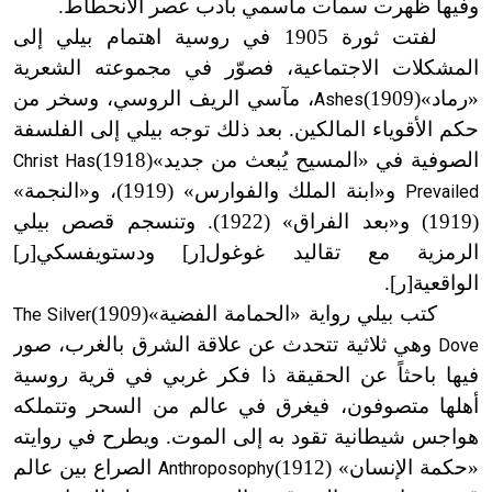
وفيها ظهرت سمات ما
سمي بأدب عصر الانحطاط.
لفتت ثورة 1905 في روسية اهتمام بيلي إلى
المشكلات الاجتماعية، فصوّر في مجموعته الشعرية
«رماد»
(1909
)
، مآسي الريف الروسي، وسخر من
Ashes
حكم الأقوياء المالكين. بعد ذلك توجه بيلي إلى الفلسفة
الصوفية في «المسيح يُبعث من جديد»
(1918
)
Christ Has
و«ابنة الملك والفوارس» (1919)، و«النجمة»
Prevailed
(1919) و«بعد الفراق» (1922). وتنسجم قصص بيلي
الرمزية مع تقاليد غوغول[ر] ودستويفسكي[ر]
الواقعية[ر
]
.
كتب بيلي رواية «الحمامة الفضية»
(1909
)
The Silver
وهي ثلاثية تتحدث عن علاقة الشرق بالغرب، صور
Dove
فيها باحثاً عن الحقيقة ذا فكر غربي في قرية روسية
أهلها متصوفون، فيغرق في عالم من السحر وتتملكه
هواجس شيطانية تقود به إلى الموت. ويطرح في روايته
«حكمة الإنسان»
(1912
)
الصراع بين عالم
Anthroposophy