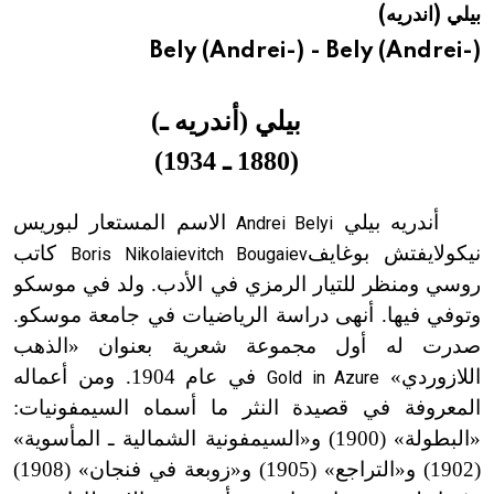
بيلي (اندريه)
هيئة الموسوعة العربية تطلق موسوعات جديدة في عام 2026
Bely (Andrei-) - Bely (Andrei-)
بيلي (أندريه ـ)
(
1880
ـ
1934)
أندريه بيلي
الاسم المستعار لبوريس
Andrei Belyi
نيكولايفتش بوغايف
كاتب
Boris Nikolaievitch Bougaiev
روسي ومنظر للتيار الرمزي في الأدب. ولد في موسكو
وتوفي فيها. أنهى دراسة الرياضيات في جامعة موسكو.
صدرت له أول مجموعة شعرية بعنوان «الذهب
اللازوردي»
في عام 1904. ومن أعماله
Gold in Azure
المعروفة في قصيدة النثر ما أسماه السيمفونيات:
«البطولة» (1900) و«السيمفونية الشمالية ـ المأسوية»
(1902) و«التراجع» (1905) و«زوبعة في فنجان» (1908)