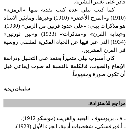
قادر على تغيير البشرية.
كما كتب بيلي عدة كتب نقدية منها «الرمزية»
(1910) و«المرج الأخضر» (1910) وغيرها. ومايثير الانتباه
هو مذكرات بيلي: «على حدود قرنين من الزمن» (1930).
و«بداية القرن» و«مذكرات» (1933) و«بين ثورتين»
(1934) التي عبر فيها عن الحياة الفكرية لمثقفي روسية
في القرن العشرين.
كان أسلوب بيلي متميزاً يعتمد على التحليل ودراسة
الإيقاع والصوت، فالكلمة بالنسبة له صوت إيقاعي قبل
أن تكون صورة ومفهوماً.
سليمان زيدية
مراجع للاستزادة:
ـ ف. بريوسوف، البعيد والقريب (موسكو 1912).
ـ أ.فورفسكي، شخصيات أدبية، الجزء الأول (1928).