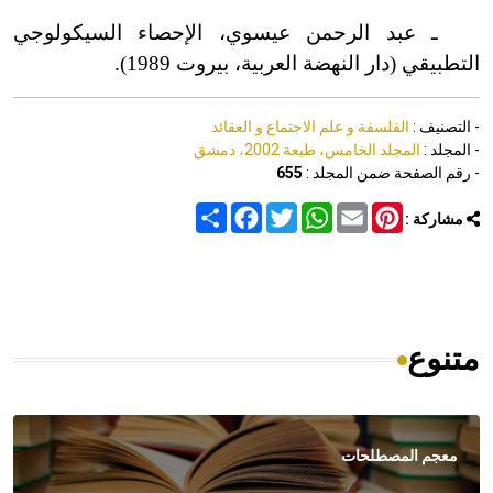
ـ عبد الرحمن عيسوي، الإحصاء السيكولوجي
التطبيقي
(
دار النهضة العربية، بيروت 1989
)
.
- التصنيف :
الفلسفة و علم الاجتماع و العقائد
- المجلد :
المجلد الخامس، طبعة 2002، دمشق
- رقم الصفحة ضمن المجلد :
655
Share
Facebook
Twitter
WhatsApp
Email
Pinterest
مشاركة :
متنوع
معجم المصطلحات