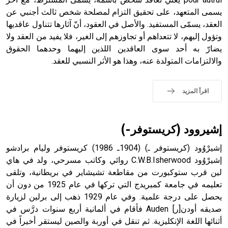
يسمى المتعهد، على تحقيق التزام لمصلحة شخص ثالث أجنبي عن
- هل تعلم أن أبجر Abgar اسم معروف جيداً يعود إلى عدد من
الملوك الذين حكموا مدينة إديسا (الرها) من أبجر الأول وحتى
العقد، يسمّى المستفيد. والأصل في العقود، أنّ آثارها تتناول عاقديها
التاسع، وهم ينتسبون إلى أسرة أوسروين
وتؤول إليهم، لا تتعداهم أو تجاوزهم إلى الغير، فلا يفيد من العقد ولا
يضارّ به أحد سوى العاقدين اللذين إليهما وحدهما الحقوق
والالتزامات المتولدة عنه، وهذا هو الأثر النسبي للعقد.
- هل تعلم أن الأبجدية الكنعانية تتألف من /22/ علامة كتابية
اقرأ المزيد
sign تكتب منفصلة غير متصلة، وتعتمد المبدأ الأكوروفوني،
حيث تقتصر القيمة الصوتية للعلامة الك
إشيروود (كريستوفر-)
إشيرْوُود (كريستوفر ـ) (1904ـ 1986) كريستوفر وليام برادشو
إشيرْوُود C.W.B.Isherwood روائي وكاتب مسرحي، ولد في هاي
لين قرب ستوكبورت من مقاطعة تشيشاير في بريطانية، وتلقى
تعليمه في جامعة كمبريدج التي تركها في عام 1925 من دون أن
يحصل على درجة علمية. وفي عام 1929 ذهب إلى برلين لزيارة
صديقه أودن[ر] Auden فأقام في ألمانية أربع سنوات درَّس في
أثنائها اللغة الإنكليزية. ثم تنقل في أوربة والصين ليستقر أخيراً في