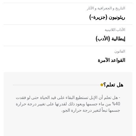
التاريخ و الجغرافية و الآثار
ريئونيون (جزيرة-)
الآداب اللاتينية
إيطالية (الأدب)
القانون
- هل تعلم أن الأبلق نوع من الفنون الهندسية التي ارتبطت
بالعمارة الإسلامية في بلاد الشام ومصر خاصة، حيث يحرص
القواعد الآمرة
المعمار على بناء مداميكه وخاصة في الواجهات
هل تعلم؟
- هل تعلم أن الإبل تستطيع البقاء على قيد الحياة حتى لو فقدت
40% من ماء جسمها ويعود ذلك لقدرتها على تغيير درجة حرارة
جسمها تبعاً لتغير درجة حرارة الجو،