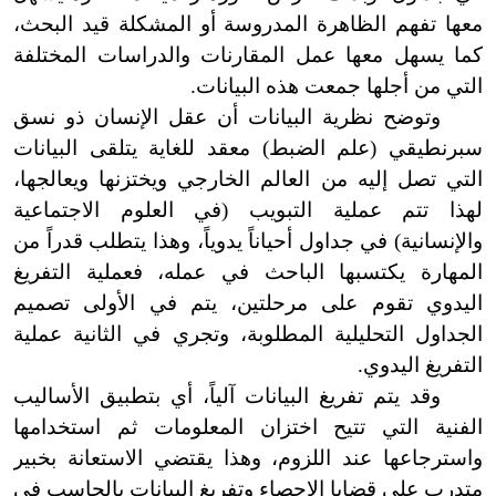
معها تفهم الظاهرة المدروسة أو المشكلة قيد البحث،
كما يسهل معها عمل المقارنات والدراسات المختلفة
التي من أجلها جمعت هذه البيانات.
وتوضح نظرية البيانات أن عقل الإنسان ذو نسق
سبرنطيقي
(
علم الضبط
)
معقد للغاية يتلقى البيانات
التي تصل إليه من العالم الخارجي ويختزنها ويعالجها،
لهذا تتم عملية التبويب
(
في العلوم الاجتماعية
والإنسانية
)
في جداول أحياناً يدوياً، وهذا يتطلب قدراً من
المهارة يكتسبها الباحث في عمله، فعملية التفريغ
اليدوي تقوم على مرحلتين، يتم في الأولى تصميم
الجداول التحليلية المطلوبة، وتجري في الثانية عملية
التفريغ اليدوي.
وقد يتم تفريغ البيانات آلياً، أي بتطبيق الأساليب
الفنية التي تتيح اختزان المعلومات ثم استخدامها
واسترجاعها عند اللزوم، وهذا يقتضي الاستعانة بخبير
متدرب على قضايا الإحصاء وتفريغ البيانات بالحاسب في