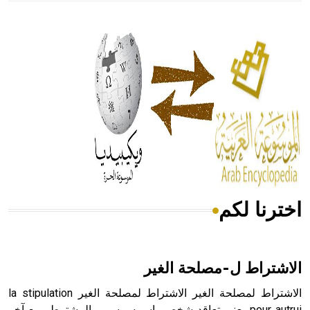
- هل تعلم أن أبقراط كتب في الطب أربعة مؤلفات هي:
الحكم، الأدلة، تنظيم التغذية، ورسالته في جروح الرأس. ويعود
له الفضل بأنه حرر الطب من الدين والفلسفة.
- هل تعلم أن المرجان إفراز حيواني يتكون في البحر ويتركب
من مادة كربونات الكلسيوم، وهو أحمر أو شديد الحمرة وهو
أجود أنواعه، ويمتاز بكبر الحجم ويسمى الش
اخترنا لكم
هل تعلم أن الأبسيد كلمة فرنسية اللفظ تم اعتمادها مصطلحاً
أثرياً يستخدم في العمارة عموماً وفي العمارة الدينية الخاصة
بالكنائس خصوصاً، وفي الإنكليزية أب
الاشتراط ل-مصلحة الغير
الاشتراط لمصلحة الغير الاشتراط لمصلحة الغير la stipulation
pour autrui يعني تعاقد شخص باسمه، يسمى المشترط، مع آخر