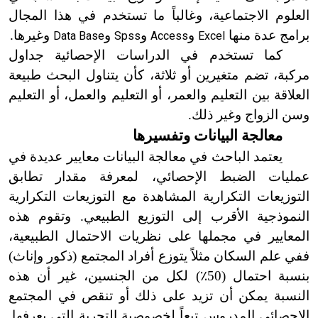
العلوم الاجتماعية، وغالباً ما تستخدم في هذا المجال
برامج عدة منها
و
و
و
وغيرها.
Data Base
Spss
Access
Excel
كما تستخدم في الدراسات الإحصائية جداول
مركبة، تضم متغيرين أو ثلاثة، كأن يتناول البحث طبيعة
العلاقة بين التعليم والعمر، أو التعليم والعمل، أو التعليم
وسن الزواج وغير ذلك.
معالجة البيانات وتفسيرها
يعتمد الباحث في معالجة البيانات معايير عديدة في
عمليات الضبط الإحصائي، لمعرفة مقدار تطابق
التوزيعات التكرارية المشاهدة مع التوزيعات التكرارية
النموذجية الأقرب إلى التوزيع الطبيعي. وتقوم هذه
المعايير في مجملها على نظريات الاحتمال الطبيعية،
ففي علم السكان مثلاً يتوزع أفراد المجتمع
(
ذكور وإناث
)
بنسبة احتمال
(
50
٪
)
لكل من الجنسين، غير أن هذه
النسبة يمكن أن تزيد على ذلك أو تنقص في المجتمع
الإحصائي المدروس تبعاً لخصوصية التجربة التي يعرفها.