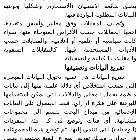
يتعلق بقائمة الاستبيان
(
الاستمارة
)
وشكلها ونوعية
البيانات المطلوبة الواردة فيها.
وتُصنف المقابلات وفق معايير وأسس متعددة،
أهمها المقابلات حسب الأغراض المتوخاة منها، سواء
كانت سياسية أو علمية أو إعلامية، والمقابلات حسب
الأدوات المستخدمة فيها، كالمقابلات الشفوية
والمقابلات الكتابية والتسجيلية.
تفريغ البيانات وتصنيفها
تفريغ البيانات هي عملية تحويل البيانات المبعثرة
التي يصعب استخلاص أي دلالة علمية منها إلى بيانات
منظمة تحمل المعاني والدلالات التي يمكن استخدامها
للبرهنة على فكرة أو رأي. فبعد الحصول على البيانات
الإحصائية من ميدان البحث تقسم إلى مجموعات
متشابهة، أي فئات وتوضع في كل فئة المفردات
(
الوحدات
)
التي تنتمي إليها، ثم توضع هذه المجموعات
في جداول. وبذلك تعرض صورة رقمية مختصرة يسهل