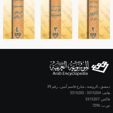
دمشق ـ الروضة ـ شارع قاسم أمين ـ رقم 39
هاتف: 3315204 - 3315205
فاكس: 3315207
ص.ب: 7296