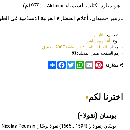
ـ هولميارد، كتاب السيمياء
(1979م).
L Alchimie
ت
ـ زهير حميدان، أعلام الحضارة العربية الإسلامية في العلوم 
- التصنيف :
التاريخ
- النوع :
أعلام ومشاهير
- المجلد :
المجلد الثامن عشر، طبعة 2007، دمشق
- رقم الصفحة ضمن المجلد :
93
Share
Facebook
Twitter
WhatsApp
Email
Pinterest
مشاركة :
اخترنا لكم
بوسان (نقولا-)
بوس