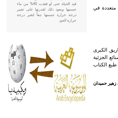
قيد الحياة حتى لو فقدت 40% من ماء
 متعددة في
جسمها ويعود ذلك لقدرتها على تغيير
درجة حرارة جسمها تبعاً لتغير درجة
حرارة الجو،
- هل تعلم أن أبقراط كتب في الطب
أربعة مؤلفات هي: الحكم، الأدلة، تنظيم
التغذية، ورسالته في جروح الرأس.
ريق الكبرى
ويعود له الفضل بأنه حرر الطب من
ائع الجزئية
الدين والفلسفة.
 طبع الكتاب
- هل تعلم أن المرجان إفراز حيواني
يتكون في البحر ويتركب من مادة
ا، زهير حميدان
كربونات الكلسيوم، وهو أحمر أو شديد
الحمرة وهو أجود أنواعه، ويمتاز بكبر
الحجم ويسمى الش
هل تعلم أن الأبسيد كلمة فرنسية اللفظ