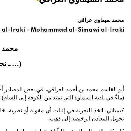
هيئة الموسوعة العربية تطلق موسوعات جديدة في عام 2026
محمد سيماوي عراقي
l-Iraki - Mohammad al-Simawi al-Iraki
محمد ا
(… ـ نحو580هـ/… ـ 184
أبو القاسم محمد بن أحمد العراقي، في بعض المصادر أحم
(ماءٌ في بادية السماوة التي تمتد من الكوفة إلى الشام).
كيميائي، اتخذ التجربة في إثبات أي مقولة أو نظرية، خ
تحويل المعادن الرخيصة إلى ذهب.