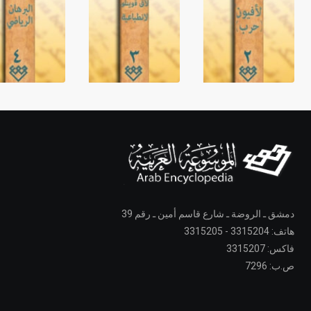
دمشق ـ الروضة ـ شارع قاسم أمين ـ رقم 39
هاتف: 3315204 - 3315205
فاكس: 3315207
ص.ب: 7296