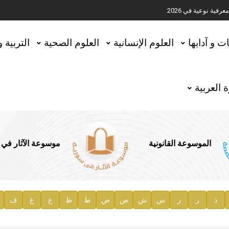
ية نوعية في 2026
تحقيق المخطوطات في العاصمة القطرية الدوحة
ات و آدابها
العلوم الإنسانية
العلوم الصحية
التربية 
 العربية
الموسوعة القانونية
موسوعة الآثار في
ذ
ر
ز
س
ش
ص
ض
ط
ظ
ع
غ
ف
ية