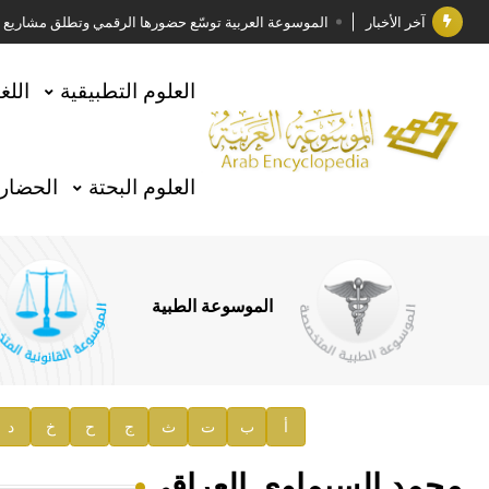
آخر الأخبار
الموسوعة العربية توسّع حضورها الرقمي وتطلق مشاريع معرف
فوز الأستاذ الدكتور وليد محمد السراقبي بجائزة كتارا ل
العلوم التطبيقية
اللغ
جائزة مجمع الملك سلمان العالمي للغة العربية 2025
الأستاذ إياد خالد الطباع مدير عام لهيئة الموسوعة العربية
العلوم البحتة
الحضارة
السيد محمد ياسين صالح وزيرا للثقافة
صدور المجلد الثامن من موسوعة الآثار في سورية
توصيات مجلس الإدارة
الموسوعة الطبية
صدور المجلد السابع من موسوعة الآثار في سورية
صدور المجلد الثامن عشر من الموسوعة الطبية
إعلان..
أ
ب
ت
ث
ج
ح
خ
د
دار الفكر الموزع الحصري لمنشورات هيئة الموسوعة العرب
محمد السيماوي العراقي