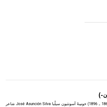
تم اعتمادها مصطلحاً أثرياً يستخدم في
العمارة عموماً وفي العمارة الدينية
الخاصة بالكنائس خصوصاً، وفي
الإنكليزية أب
- هل تعلم أن أبجر Abgar اسم معروف
جيداً يعود إلى عدد من الملوك الذين
حكموا مدينة إديسا (الرها) من أبجر الأول
وحتى التاسع، وهم ينتسبون إلى أسرة
أوسروين
- هل تعلم أن الأبجدية الكنعانية تتألف من
/22/ علامة كتابية sign تكتب منفصلة
غير متصلة، وتعتمد المبدأ الأكوروفوني،
حيث تقتصر القيمة الصوتية للعلامة الك
ن-)
سيلْبا (خوسِهْ أسونثيون ـ) (1865 ـ 1896) خوسِهْ أسونثيون سيلْبا José Asunción Silva شاعر