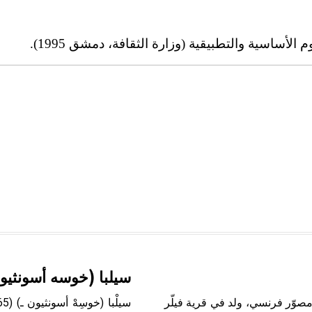
الأساسية والتطبيقية (وزارة الثقافة، دمشق 1995).
سيلبا (خوسه أسونثيو
ّان (نقولا ـ) (1594 ـ 1665) نقولا بوسّان Nicolas Poussin مصوّر فرنسي، ولد في قرية فيلّر