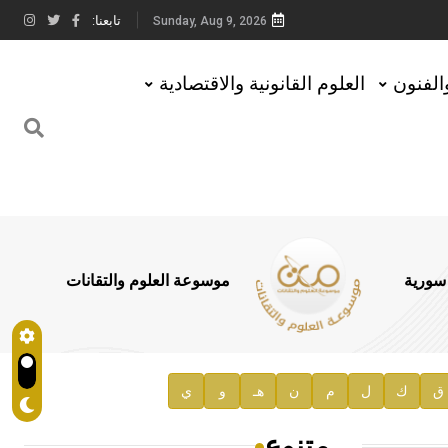
تابعنا:
Sunday, Aug 9, 2026
والفنون
العلوم القانونية والاقتصادية
 سورية
موسوعة العلوم والتقانات
ق
ك
ل
م
ن
هـ
و
ي
متنوع