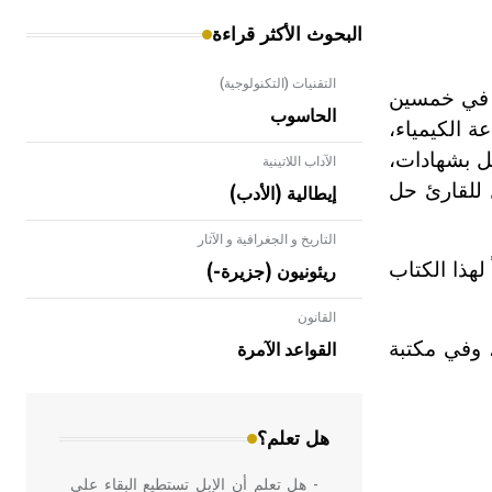
البحوث الأكثر قراءة
التقنيات (التكنولوجية)
ً في خمسين
الحاسوب
ة الكيمياء،
صل بشهادات،
الآداب اللاتينية
 للقارئ حل
إيطالية (الأدب)
التاريخ و الجغرافية و الآثار
19م، ووضع شرحاً لهذا الكتاب
ريئونيون (جزيرة-)
القانون
- هل تعلم أن الأبلق نوع من الفنون
الهندسية التي ارتبطت بالعمارة الإسلامية
 وفي مكتبة
القواعد الآمرة
في بلاد الشام ومصر خاصة، حيث يحرص
المعمار على بناء مداميكه وخاصة في
الواجهات
هل تعلم؟
- هل تعلم أن الإبل تستطيع البقاء على