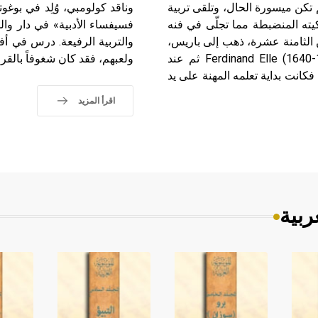
باريس، من أسرة لم تكن ميسورة الحال، وتلقى تربية
وناقد كولومبي، وُلِد في بوغو
ته المنضبطة مما تجلّى في فنه
فسيفساء الأدبية» في دار والد
ن الثامنة عشرة، ذهب إلى باريس،
والتربية الرفيعة. درس في أف
برغم معارضة والديه، وعمل عند المصوّر فرديناند إل (1585-1640) Ferdinand Elle ثم عند
ولعبهم، فقد كان شغوفاً بالقرا
ور جورج لالّومان Georges Lallemant (توفي سنة 1635)، فكانت بداية تعلمه المهنة على يد
اقرأ المزيد
ربية