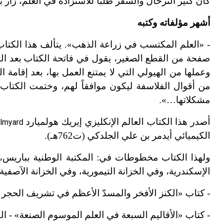
كان كثير الترحال والسفر طلباً للاستزادة في العلم، زار 
أشهر مؤلفاته وكتبه
- «العلم المكتسب في زراعة الذهب». يتألف هذا الك
صفحة من القطع الصغير، يقول في فاتحة الكتاب بعد البس
وعملها من الهيولي التي لا يمتنع العمل بها، بعد إقام
من أقوال الفلاسفة ليكون موافقاً لهم، وختمت الكتاب
مشكلاتها…».
أصدر هذا الكتاب العالم الإنكليزي إيريك هولميارد
olmyard
الكيميائي أيدمر بن علي الجلدكي (ت762هـ).
ولهذا الكتاب مخطوطات في: المكتبة الوطنية بباريس
الإسكندرية، وفي الخزانة التيمورية، وفي الخزانة الآصفية ب
- كتاب «الكنز الأفخر والمسدّ الأعظم في تشريف الحجر 
- كتاب «الأقاليم السبعة في العلم الموسوم الصنعة» - الك