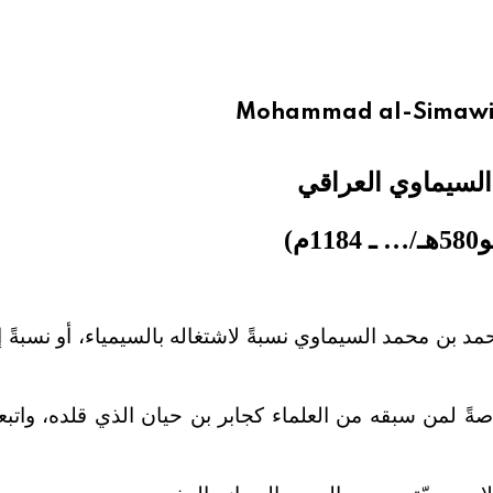
Mohammad al-Simawi a
لسيماوي العراقي
1م)
د بن محمد السيماوي نسبةً لاشتغاله بالسيمياء، أو نسبةً 
اصةً لمن سبقه من العلماء كجابر بن حيان الذي قلده، واتب