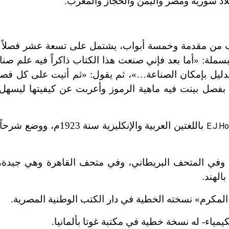
بلاد سوريّة ومصر واليمن والحجاز والمغرب.
تاب من مقدمة وخمسة أبواب، يشتمل على تسعة عشر فصلا
ملة: «أما بعد فإني صنعت هذا الكتاب ذاكراً فيه علم صناع
ة الدليل بإمكان الصناعة…»، ثم يقول: «ثم أتيت على كل ف
 بفصل بينت فيه ماهية الرموز وأعربت عن كيفيتها ليسهل
باللغتين العربية والإنكليزية سنة 23
E.J.H
، وفي المتحف البريطاني، وفي متحف القاهرة وهي جيدة،
الهند.
المكرم» نسخته الخطية في دار الكتب الوطنية المصرية.
يمياء- له نسخة خطية في مكتبة غوتا بألمانيا.