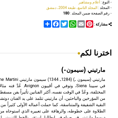
- النوع :
أعلام ومشاهير
- المجلد :
المجلد التاسع، طبعة 2004، دمشق
- رقم الصفحة ضمن المجلد :
180
Share
Facebook
Twitter
WhatsApp
Email
Pinterest
مشاركة :
اخترنا لكم
مارتيني (سيمون-)
في سيينا Siena، وتوفي في أ
المختلفة، وعُدَّ في الوقت نفسه، أكثر الفنانين تأثيراً بفن مسقط ر
النقية الشفيفة والمتناسقة، كما حملت أعماله الأولى كثيراً م
الطلاوة على خطوطه، والرهافة على تعبيره الذي استوحاه من 
درسها مارتيني في صباه في إيطاليا، ليرتقي بالخط التزييني 