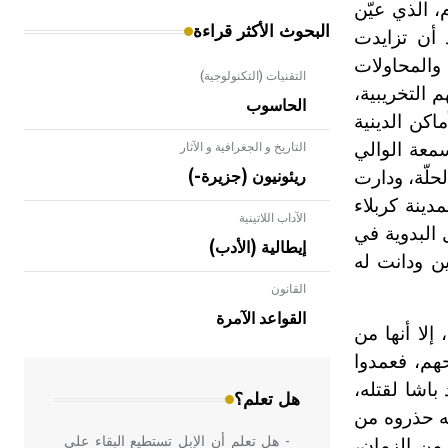
في عمله حتى آلت مقاليد الولاية في بغداد إلى سعيد باشا بن سليمان باشا في عام 1228هـ/1813م، الذي عيّن
البحوث الأكثر قراءة
د أن تزايدت
 والمحاولات
التقنيات (التكنولوجية)
 التخريبية،
الحاسوب
كن الدينية
معة الوالي
التاريخ و الجغرافية و الآثار
حلّة، ودارت
ريئونيون (جزيرة-)
دينة كربلاء
الآداب اللاتينية
 البدوية في
إيطالية (الأدب)
ن ودانت له
القانون
- هل تعلم أن الأبلق نوع من الفنون
الهندسية التي ارتبطت بالعمارة الإسلامية
القواعد الآمرة
لا أنها من
في بلاد الشام ومصر خاصة، حيث يحرص
المعمار على بناء مداميكه وخاصة في
حهم، فعمدوا
الواجهات
باشا لقتله،
هل تعلم؟
يه حذروه من
- هل تعلم أن الإبل تستطيع البقاء على
 من الزمان،