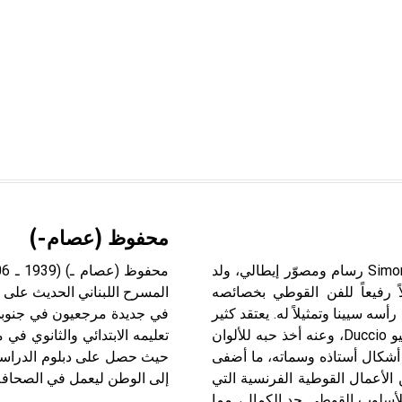
محفوظ (عصام-)
مارتيني (سيمون ـ) (1284ـ 1344) سيمون مارتيني Simone Martini رسام ومصوّر إيطالي، ولد
ڤييون Avignon. عُدَّ فنه مثالاً رفيعاً للفن القوطي بخصائصه
المسرح اللبناني الحديث على
أسه سيينا وتمثيلاً له. يعتقد كثير
في جديدة مرجعيون في جنوبي 
من المؤرخين والباحثين، أن مارتيني تتلمذ على يد الفنان دوتشيو Duccio، وعنه أخذ حبه للألوان
تعليمه الابتدائي والثانوي في
ن أشكال أستاذه وسماته، ما أضفى
حيث حصل على دبلوم الدراسات
الأعمال القوطية الفرنسية التي
إلى الوطن ليعمل في الصحافة المحلية منذ عا
للأسلوب القوطي حد الكمال، مما