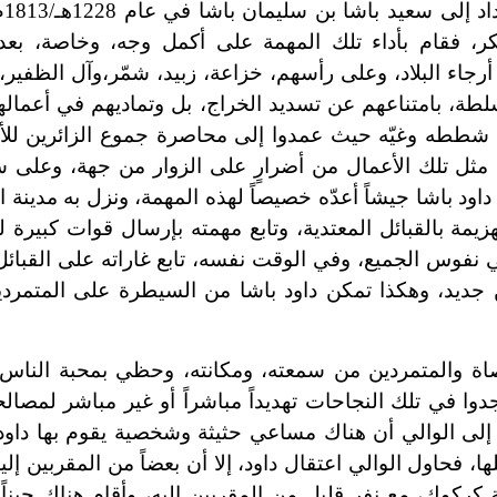
ظلَّ 
لعسكر، فقام بأداء تلك المهمة على أكمل وجه، وخاصة، بع
أرجاء البلاد، وعلى رأسهم، خزاعة، زبيد، شمّر،
وآل الظفير،
سلطة، بامتناعهم عن تسديد الخراج، بل وتماديهم في أعمالهم
شططه وغيّه حيث عمدوا إلى محاصرة جموع الزائرين للأما
ه مثل تلك الأعمال من أضرارٍ على الزوار من جهة، وعلى س
اود باشا جيشاً أعدّه خصيصاً لهذه المهمة، ونزل به مدينة ال
يمة بالقبائل المعتدية، وتابع مهمته بإرسال قوات كبيرة لم
 في نفوس الجميع، وفي الوقت نفسه، تابع غاراته على القبائل
 جديد، وهكذا تمكن داود باشا من السيطرة على المتمردي
اة والمتمردين من سمعته، ومكانته، وحظي بمحبة الناس، إ
ا في تلك النجاحات تهديداً مباشراً أو غير مباشر لمصال
ا إلى الوالي أن هناك مساعي حثيثة وشخصية يقوم بها داود 
ا، فحاول الوالي اعتقال داود، إلا أن بعضاً من المقربين إل
كركوك، مع نفرٍِ قليل من المقربين إليه، وأقام هناك حيناً