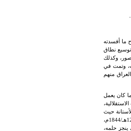
تم اعتمادها مصطلحاً أثرياً يستخدم في
العمارة عموماً وفي العمارة الدينية
الخاصة بالكنائس خصوصاً، وفي
الإنكليزية أب
 ما أفسدته
- هل تعلم أن أبجر Abgar اسم معروف
جيداً يعود إلى عدد من الملوك الذين
 توسيع نطاق
حكموا مدينة إديسا (الرها) من أبجر الأول
نصور، وكذلك
وحتى التاسع، وهم ينتسبون إلى أسرة
ت، وتمت في
أوسروين
العراق منهم
- هل تعلم أن الأبجدية الكنعانية تتألف من
/22/ علامة كتابية sign تكتب منفصلة
ما كان يعمل
غير متصلة، وتعتمد المبدأ الأكوروفوني،
لاستقلالية،
حيث تقتصر القيمة الصوتية للعلامة الك
ود باشا وسير إلى الأستانة حيث
عاش مكرّماً معززاً لم يمسسه سوء. أرسله السلطان عبد المجيد شيخاً على الحرم النبوي الشريف في عام 1260هـ/1844م،
 ينجز حلمه،