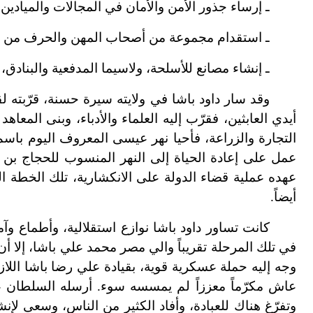
ـ إرساء جذور الأمن والأمان في المجالات والميادين ب
ـ استقدام مجموعة من أصحاب المهن والحرف من الدول 
ـ إنشاء مصانع للأسلحة، ولاسيما المدفعية والبنادق
وقد سار داود باشا في ولايته سيرة حسنة، قرّبته ل
أيدي العابثين، فقرّب إليه العلماء والأدباء، وبنى المع
التجارة والزراعة، فأحيا نهر عيسى المعروف اليوم باسم
عمل على إعادة الحياة إلى النهر المنسوب للحجاج بن
عهده عملية قضاء الدولة على الانكشارية، تلك الخطة ال
أيضاً.
كانت تساور داود باشا نوازع استقلالية، وأطماع وآم
في تلك المرحلة تقريباً والي مصر محمد علي باشا، إلا أن 
وتفرّغ هناك للعبادة، وأفاد الكثير من الناس، وسعى لإن