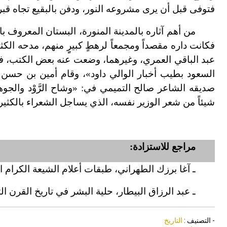
فتوفى قبل أن يرى مشروعه النور، ودفن بالبقيع تجاه قب
من أهم آثاره بالمدينة المنورة، البستان المعروف بال
فكانت داره مقصداً ومجمعاً لرهطٍ كبيرٍِ منهم، مدحه الك
عبد الباقي العمري، وغيرهما، وضعت عنه بعض الكتب، فقد
السعود بطيب أخبار الوالي داود»، وقام أمين بن حسن
صديقه الشاعر صالح التميمي في: «وشاح الرَّوْد والجوه
شيئاً من شعر الوزير نفسه، الذي يساجل الشعراء بالكثير
مراجع للاستزادة:
ـ آغا برزك الطهراني، طبقات أعلام الشيعة الكرام البر
ـ عبد الرزاق البيطار، حلية البشر في تاريخ القرن ا
- التصنيف :
التاريخ