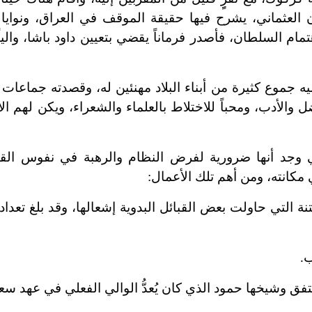
لعثماني، يشرح فيها حقيقة الموقف في العراق، ونوايا 
ام السلطان، فأصدر فرماناً يقضي بتعيين داود باشا، والياً
عام 1232هـ/1816م ، وقدمت إليه جموع كثيرة من أبناء البلاد مهنئين له، وقصدته ج
ل والأدب، ومحباً للاختلاط بالعلماء والشعراء، ويكن لهم ال
لتي وجد أنها ضرورية لفرض النظام والرهبة في نفوس القب
لي مكانته، ومن أهم تلك الأعمال:
ة التي حاولت بعض القبائل البدوية إشعالها، وقد بلغ تعداد
.
تفق وشيخها حمود الذي كان يُعدُّ الوالي الفعلي في عهد سعي