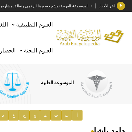
آخر الأخبار
الموسوعة العربية توسّع حضورها الرقمي وتطلق مشاريع معرف
فوز الأستاذ الدكتور وليد محمد السراقبي بجائزة كتارا ل
العلوم التطبيقية
اللغ
جائزة مجمع الملك سلمان العالمي للغة العربية 2025
الأستاذ إياد خالد الطباع مدير عام لهيئة الموسوعة العربية
العلوم البحتة
الحضارة
السيد محمد ياسين صالح وزيرا للثقافة
صدور المجلد الثامن من موسوعة الآثار في سورية
توصيات مجلس الإدارة
الموسوعة الطبية
صدور المجلد السابع من موسوعة الآثار في سورية
صدور المجلد الثامن عشر من الموسوعة الطبية
إعلان..
أ
ب
ت
ث
ج
ح
خ
د
دار الفكر الموزع الحصري لمنشورات هيئة الموسوعة العرب
داود باشا