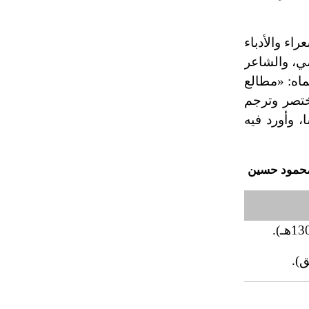
راء والأدباء
مي، والشاعر
ماه: «مطالع
ختصر وترجم
، وأورد فيه
 محمود حسين
).