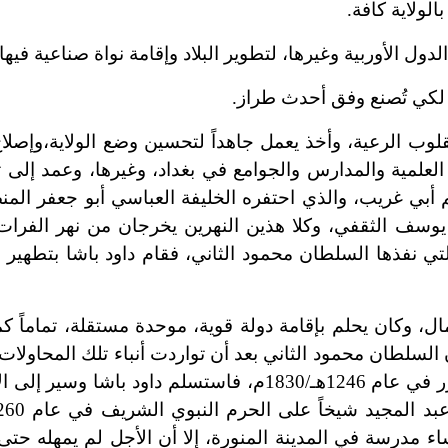
الولاية كافة.
الأوربية وغيرها، لتطوير البلاد وإقامة نواة صناعية فيها.
، لكي تُصنع وفق أحدث طراز.
قلوب الرعية، وأخذ يعمل جاهداً لتحسين وضع الولاية،
وإصلاح
اهد العلمية والمدارس والجوامع في بغداد، وغيرها، وعمد إلى
 أبي غريب، والذي احتفره الخليفة العباسي أبو جعفر الم
 يوسف الثقفي، وكلا هذين النهرين يخرجان من نهر الفرا
تي نفذها السلطان محمود الثاني، فقام داود باشا بتطهير 
ال، وكان يحلم بإقامة دولة قوية، موحدة مستقلة، تماماً ك
السلطان محمود الثاني بعد أن تواردت أنباء تلك المحاولات ا
وجه إليه حملة عسكرية قوية، بقيادة علي رضا باشا اللازر في عام 1246هـ/1830م، فاستسلم دا
شاء مدرسة في المدينة المنورة، إلا أن الأجل لم يمهله حتى