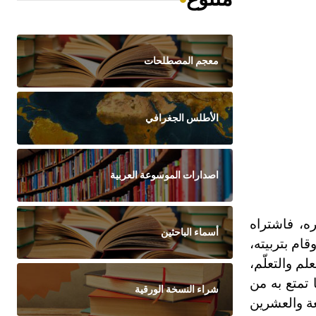
معجم المصطلحات
الأطلس الجغرافي
اصدارات الموسوعة العربية
ه، فاشتراه
أسماء الباحثين
قام بتربيته،
لم والتعلّم،
 تمتع به من
شراء النسخة الورقية
ارية في عام 1215هـ/1800م، وهو في السابعة والعشرين