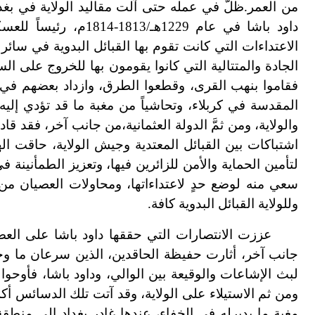
من العمر.
داود باشا في عام 1229هـ/1813
-
1814م، رئيساً ل
الاعتداءات التي كانت تقوم بها القبائل البدوية في سائر 
الجادة والمتتالية التي كانوا يقومون بها للخروج على ال
فقاموا بنهب القرى، وقطعوا الطرق، وازداد بعضهم في 
المقدسة في كربلاء، وتحاشياً من مغبة ما قد تؤدي إلي
والولاية، ومن ثمَّ الدولة العثمانية،
من جانب آخر، فقد قاد د
اشتباكات بين القبائل المعتدية وجيش الولاية، حاقت الهز
لتأمين الحماية والأمن للزائرين فيها، وتعزيز الطمأنينة
سعي منه لوضع حدٍ لاعتداءاتها، ومحاولات العصيان من
وللولاية القبائل البدوية كافة.
عززت الانتصارات التي حققها داود باشا على العص
جانب آخر، أثارت حفيظة الحاقدين، الذين سرعان ما وجدو
لبث الإشاعات والوقيعة بين الوالي، وداود باشا، فأوحو
ومن ثم الاستيلاء على الولاية، وقد آتت تلك الدسائس أكله
مغبة ما يدبر
له في الخفاء، عندها غادر بغداد إلى منطقة 