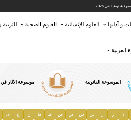
ية نوعية في 2026
تحقيق المخطوطات في العاصمة القطرية الدوحة
ات و آدابها
العلوم الإنسانية
العلوم الصحية
التربية 
 العربية
الموسوعة القانونية
موسوعة الآثار في
ذ
ر
ز
س
ش
ص
ض
ط
ظ
ع
غ
ف
ية