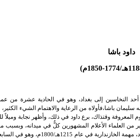
داود باشا
-
1850م)
 أحد النخاسين إلى بغداد، وهو في الحادية عشرة من عمر
ه سليمان باشا،
فأولاه من الرعاية والاهتمام الشيء الكثير، و
وم المعروفة وقتذاك، برع داود في ذلك، وأظهر نجابة وميلاً للع
 من العلماء الأعلام المشهورين كلٌّ في ميدانه، وبسبب ما
نجابةٍ وذكاء، أسند إليه ولي نعمته سليمان باشا والي بغداد، مهمة الخازند