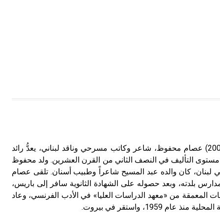
محفوظ (عصام ـ) (1939 ـ 2006) عصام محفوظ، شاعر وكاتب مسرحي وناقد لبناني، يعدُّ رائد
 مستوى التأليف في النصف الثاني من القرن العشرين. ولد محفوظ
لبنان، كان والده عبد المسيح شاعراً وطبيب أسنان. تلقى عصام
 مدارس بلدته، وبعد حصوله على الشهادة الثانوية سافر إلى باريس،
 المعمقة من «معهد الدراسات العليا» في الأدب الفرنسي، وعاد
م 1959، واستقر في بيروت.