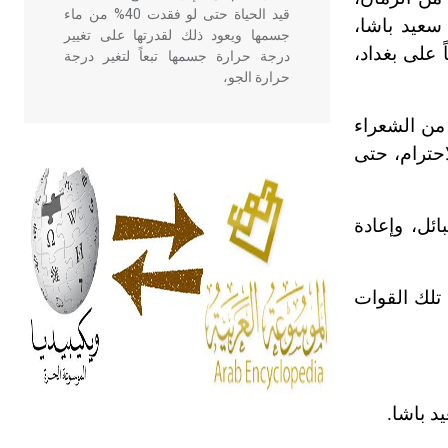
قيد الحياة حتى لو فقدت 40% من ماء
سعيد باشا،
جسمها ويعود ذلك لقدرتها على تغيير
 على بغداد،
درجة حرارة جسمها تبعاً لتغير درجة
حرارة الجو،
ماعات من الشعراء
- هل تعلم أن أبقراط كتب في الطب
احترام، حتى
أربعة مؤلفات هي: الحكم، الأدلة، تنظيم
التغذية، ورسالته في جروح الرأس.
ويعود له الفضل بأنه حرر الطب من
ائل، وإعادة
الدين والفلسفة.
- هل تعلم أن المرجان إفراز حيواني
 تلك القوات
يتكون في البحر ويتركب من مادة
كربونات الكلسيوم، وهو أحمر أو شديد
الحمرة وهو أجود أنواعه، ويمتاز بكبر
الحجم ويسمى الش
د باشا.
هل تعلم أن الأبسيد كلمة فرنسية اللفظ