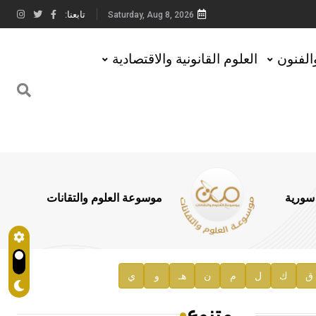
تابعنا:
Saturday, Aug 8, 2026
والفنون
العلوم القانونية والاقتصادية
 سورية
موسوعة العلوم والتقانات
ق
ك
ل
م
ن
هـ
و
ي
متنوع