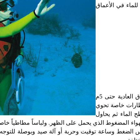
للماء في الأعماق
الأداء الحركي والفني: يستعمل الغواص في الأعماق العادية حتى 5م
ظارات خاصة تحوي
طح الماء ثم يحاول
الهواء المضغوط الذي يحمل على الظهر. ولباساً مطاطياً خاص
س الضغط وساعة توقيت وحربة أو آلة صيد وبوصلة للتوجه و