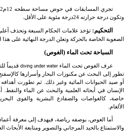
وتكون درجة حرارته 24درجة مئوية على الأقل.
التحكيم:
تؤخذ علامات الحكام السبعة وتحذف أعلى 
الصعوبة الخاصة بالحركة وتعلن الدرجة النهائية على هذا 
السباحة تحت الماء (الغوص)
عرف الغوص تحت الماء
قديماً لل
diving under water
تطور إلى البحث عن مكنوزات البحار وأسرارها كالإسفنج 
أو صيد الحيوانات المائية وغير ذلك. ثم تطورت أهدافه
الإنسان في أبحاثه العلمية والبحث عن الماء والنفط. 
خاصة، كالغواصات والضفادع البشرية والقوى البحر
الألغام.
أما الغوص، بوصفه رياضة، فيهدف إلى معرفة أعماق 
والاستمتاع بالحيد المرجاني والتصوير ومتابعة الأبحاث العلم