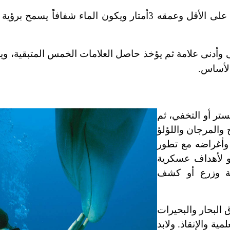
تجري المسابقات في حوض مساحة سطحه 12م2 على الأقل وعمقه 3أمتار ويكون الماء شفاف
وأدنى علامة ثم يؤخذ حاصل العلامات الخمس المتبقية، و
الأساس.
تستر أو التخفي، ثم
والمرجان واللؤلؤ
 وأغراضه مع تطور
أو لأهداف عسكرية
ية وزرع أو كشف
البحار والبحيرات
ية والإنقاذ. ولابد