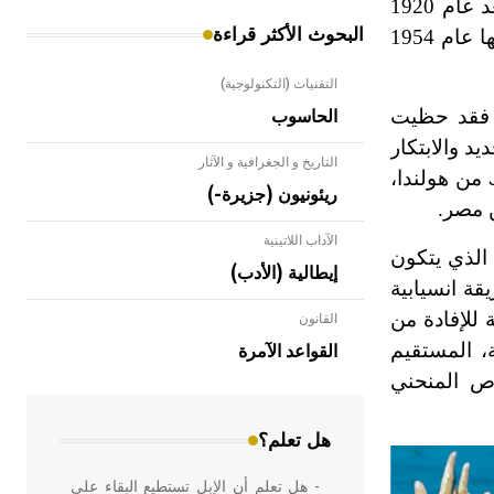
يرجع تاريخ نشوء هذه الرياضة إلى نهاية القرن التاسع عشر في إنكلترا، ثم بدأت شهرتها الأوربية والعالمية بعد عام 1920
البحوث الأكثر قراءة
وانتقلت إلى أمريكا عام 1934 حيث تطورت هناك ووضعت قواعدها وأصول حركاتها وأقيمت أول مسابقة عالمية لها عام 1954
التقنيات (التكنولوجية)
ة وملفتة، فقد حظيت
الحاسوب
د والابتكار
التاريخ و الجغرافية و الآثار
من هولندا،
ريئونيون (جزيرة-)
 مصر.
الآداب اللاتينية
 الذي يتكون
إيطالية (الأدب)
قة انسيابية
 للإفادة من
القانون
- هل تعلم أن الأبلق نوع من الفنون
الهندسية التي ارتبطت بالعمارة الإسلامية
، المستقيم
القواعد الآمرة
في بلاد الشام ومصر خاصة، حيث يحرص
وص المنحني
المعمار على بناء مداميكه وخاصة في
الواجهات
هل تعلم؟
- هل تعلم أن الإبل تستطيع البقاء على