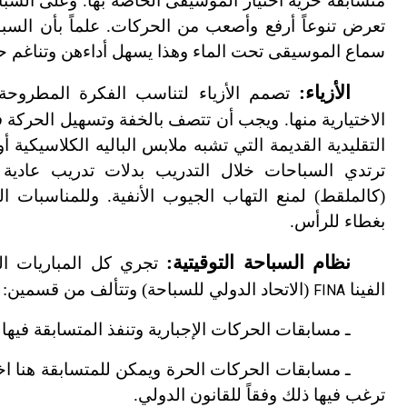
متسابقة حرية اختيار الموسيقى الخاصة بها. وعلى السّّباح
تعرض تنوعاً أرفع وأصعب من الحركات. علماً بأن الس
سماع الموسيقى تحت الماء وهذا يسهل أداءهن وتناغم ح
الأزياء:
تصمم الأزياء لتناسب الفكرة المطروحة
الاختيارية منها. ويجب أن تتصف بالخفة وتسهيل الحركة ف
التقليدية القديمة التي تشبه ملابس الباليه الكلاسيكية أو ا
ترتدي السباحات خلال التدريب بدلات تدريب عادية
(كالملقط) لمنع التهاب الجيوب الأنفية. وللمناسبات ال
بغطاء للرأس.
نظام السباحة التوقيتية:
تجري كل المباريات الد
الفينا
(الاتحاد الدولي للسباحة) وتتألف من قسمين:
FINA
ـ مسابقات الحركات الإجبارية وتنفذ المتسابقة فيها 6عروض.
ـ مسابقات الحركات الحرة ويمكن للمتسابقة هنا اخت
ترغب فيها ذلك وفقاً للقانون الدولي.