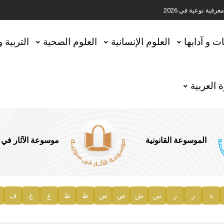
ية نوعية في 2026
تحقيق المخطوطات في العاصمة القطرية الدوحة
ات و آدابها
العلوم الإنسانية
العلوم الصحية
التربية 
 العربية
الموسوعة القانونية
موسوعة الآثار في
ذ
ر
ز
س
ش
ص
ض
ط
ظ
ع
غ
ف
ية