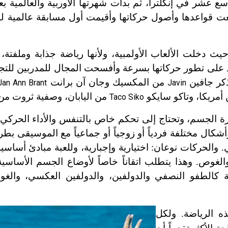
نت الانطلاقة الرسمية لهذه الرياضة عام 1984 حيث دخلت الألعاب الأولمبية، ولأنها رياضة جذاب
على تطور حركاتها بسرعة وأفسحت المجال للمدربين للتجدي
نذكر جافين
من المكسيك وجان آن برانت
Jan Ann Brant
Javin
أمريكا، وتاكو سايكو
من اليابان، وصفية ثروت من
Taco Siko
هزة الجسم، وتحتاج إلى تحكم خاص بالتنفس والأداء الحركي
ل مختلفة فردياً أو زوجياً أو جماعياً مع الموسيقى بطري
 والحركات نوعان: اختيارية وإجبارية، وللعبة مبادئ أساسية
لغوص. وهذا يتطلب اتقاناً خاصاً لأوضاع الجسم الأساسية
ية كالطفو النصفي والدولفين، والدولفين العكسي، والغ
ه الرياضة. ولكل