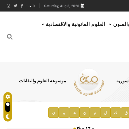
تابعنا:
Saturday, Aug 8, 2026
والفنون
العلوم القانونية والاقتصادية
 سورية
موسوعة العلوم والتقانات
ق
ك
ل
م
ن
هـ
و
ي
متنوع