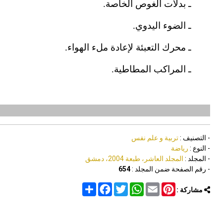
ـ بدلات الغوص الخاصة.
ـ الضوء اليدوي.
ـ محرك التعبئة لإعادة ملء الهواء.
ـ المراكب المطاطية.
- التصنيف :
تربية و علم نفس
- النوع :
رياضة
- المجلد :
المجلد العاشر، طبعة 2004، دمشق
- رقم الصفحة ضمن المجلد :
654
Share
Facebook
Twitter
WhatsApp
Email
Pinterest
مشاركة :