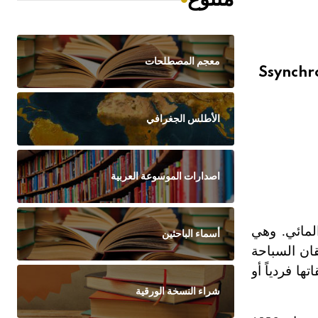
معجم المصطلحات
Ssynchr
الأطلس الجغرافي
اصدارات الموسوعة العربية
المائي. وهي
أسماء الباحثين
ان السباحة
 فردياً أو
شراء النسخة الورقية