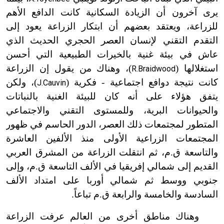
يرى آخرون أن الزيادة السكانية كانت الدافع الأهم
للزراعة، ويعتقد بعضهم أن ابتكار الزراعة يعود إلى
التقدم التقني لإنسان العصر الحجري الحديث الذي
عاش في بيئة غنية بالخيرات الطبيعية التي أحسن
استغلالها (
)، وهناك من يقول إن الزراعة
R.Braidwood
كانت نتيجة دوافع اجتماعية
-
فكرية (
)، ولكن
J.Cauvin
يتفق هؤلاء على أنه كان للبيئة الغنية بالنباتات
والحيوانات البرية، وللمستوى التقني والاجتماعي
المتطور لمجتمعات ذلك العصر، الدور الحاسم في ظهور
المجتمعات الزراعية الأولى منذ الألفين العاشرة
والتاسعة ق.م، ثم انتقلت الزراعة من المشرق العربي
القديم إلى شمالي إفريقيا في الألف التاسعة ق.م، وإلى
جنوبي ووسط ثم شمالي أوربا على امتداد الألف
السادسة والخامسة والرابعة ق.م تباعاً.
وهناك مناطق أخرى من العالم عرفت الزراعة