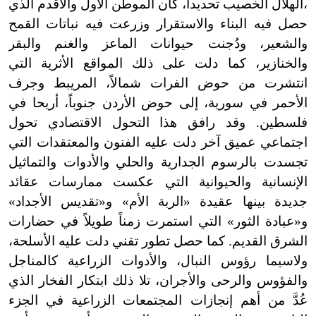
،الهلال الخصيب تحديداً، كان الموطن الأول والأقدم الذي
حصل فيه البناء والاستقرار وزرعت فيه نباتات القمح
والشعير، ودُجنت حيوانات الماعز والغنم والبقر
والخنازير، كما دلت على ذلك المواقع الأثرية التي
انتشرت من حوض الفرات شمالاً، المريبط وجرف
الأحمر في سورية، إلى حوض الأردن جنوباً، أريحا في
فلسطين. وقد رافق هذا التحول الاقتصادي تحول
اجتماعي عميق آخر دلت عليه الفنون والمعتقدات التي
تجسدت بالرسوم الجدارية والحلي والأدوات والتماثيل
الإنسانية والحيوانية التي عكست ممارسات عقائد
جديدة بينها عقيدة «الربة الأم» و«تقديس الأجداد»
و«عبادة الثور» التي استمرت زمناً طويلاً في حضارات
الشرق القديم. كما حصل تطور تقني دلت عليه الأسلحة،
ولاسيما رؤوس النبال، والأدوات الزراعية كالمناجل
والفؤوس والرحى والأجران، تلا ذلك ابتكار الفخار الذي
عُدَّ من أهم إنجازات المجتمعات الزراعية في الجزء