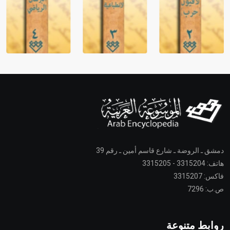
دمشق ـ الروضة ـ شارع قاسم أمين ـ رقم 39
هاتف: 3315204 - 3315205
فاكس: 3315207
ص.ب: 7296
روابط متنوعة