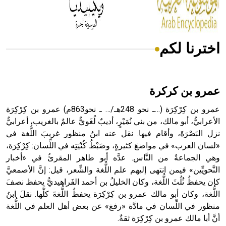
أجود أنواعه، ويمتاز بكبر الحجم ويسمى الش
اخترنا لكم
هل تعلم أن الأبسيد كلمة فرنسية اللفظ تم اعتمادها مصطلحاً
أثرياً يستخدم في العمارة عموماً وفي العمارة الدينية الخاصة
بالكنائس خصوصاً، وفي الإنكليزية أب
عمرو بن كركرة
عمرو بن كِرْكِرَة (…ـ نحو 248هـ/… ـ نحو863م) عمرو بن كِرْكِرَة
الأعرابيُّ، أبو مالك، من بني نُمَيْرٍ، أديبٌ لُغَويٌّ عالمٌ بالغريب، أعرابيٌّ
نزل البَصْرَةَ، وأقام فيها. نقل عنه ابنُ منظور غريبَ اللُّغة في
- هل تعلم أن أبجر Abgar اسم معروف جيداً يعود إلى عدد من
الملوك الذين حكموا مدينة إديسا (الرها) من أبجر الأول وحتى
«لسان العرب» في مواضعَ كثيرةٍ، وضَبْطُ كُنْيَتِه في اللِّسان: كِرْكِرَة،
التاسع، وهم ينتسبون إلى أسرة أوسروين
وهي الجماعةُ من النَّاس. عدَّه أبو طاهر المقرئُ في «أخبار
النَّحويِّين» فيمن انتهى إليهم علم اللُّغة والشِّعر، قيل: إنَّ الأصمعيَّ
كان يحفظُ ثُلُثَ اللُّغة، وكان الخليلُ بن أحمد الفَراهيديُّ يحفظ نصفَ
اللُّغة، وكان أبو مالك عمرو بن كِرْكِرَة يحفظُ اللُّغةَ كلَّها. نقلَ ابنُ
منظور في اللِّسان في مادَّة «رفغ» عن بعض أهل العلم في اللُّغة
- هل تعلم أن الأبجدية الكنعانية تتألف من /22/ علامة كتابية
أنَّ أبا مالك عمرو بن كِرْكِرَة ثقةٌ.
sign تكتب منفصلة غير متصلة، وتعتمد المبدأ الأكوروفوني،