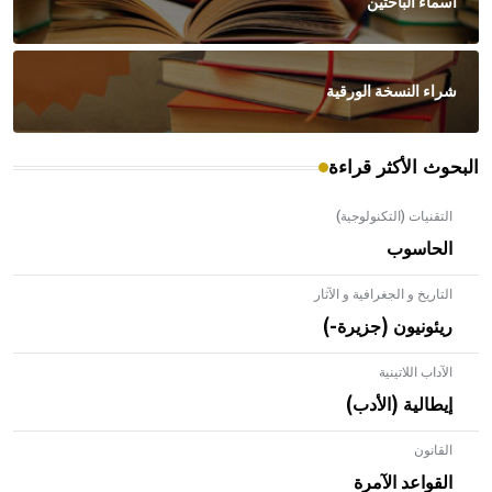
أسماء الباحثين
شراء النسخة الورقية
البحوث الأكثر قراءة
التقنيات (التكنولوجية)
الحاسوب
التاريخ و الجغرافية و الآثار
ريئونيون (جزيرة-)
الآداب اللاتينية
إيطالية (الأدب)
القانون
- هل تعلم أن الأبلق نوع من الفنون الهندسية التي ارتبطت
بالعمارة الإسلامية في بلاد الشام ومصر خاصة، حيث يحرص
القواعد الآمرة