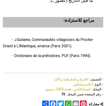
ما قبل التاريخ (عصور ـ).
مراجع للاستزادة:
- J.Guilaine, Communautés villagoises du Proche-
.
Orient à L‘Atlantique, errance (Paris 2001)
- Dictionaire de la préhistoire, PUF (Paris 1994).
- التصنيف :
التاريخ و الجغرافية و الآثار
- النوع :
أعلام ومشاهير
- المجلد :
المجلدالثامن، طبعة 2003، دمشق
- رقم الصفحة ضمن المجلد :
73
Share
Facebook
Twitter
WhatsApp
Email
Pinterest
مشاركة :