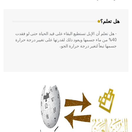
المعمار على بناء مداميكه وخاصة في الواجهات
هل تعلم؟
- هل تعلم أن الإبل تستطيع البقاء على قيد الحياة حتى لو فقدت
40% من ماء جسمها ويعود ذلك لقدرتها على تغيير درجة حرارة
جسمها تبعاً لتغير درجة حرارة الجو،
- هل تعلم أن أبقراط كتب في الطب أربعة مؤلفات هي:
الحكم، الأدلة، تنظيم التغذية، ورسالته في جروح الرأس. ويعود
له الفضل بأنه حرر الطب من الدين والفلسفة.
- هل تعلم أن المرجان إفراز حيواني يتكون في البحر ويتركب
من مادة كربونات الكلسيوم، وهو أحمر أو شديد الحمرة وهو