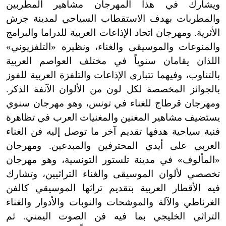
ويشارك في هذا المهرجان مشاهير المطربين
والمطربات بهدف الاستقطاب السياحي لمدينة جرش
الأثرية. ومهرجان اتحاد الإذاعات العربية للدراما والبرامج
والمنوعات والموسيقى والغناء، ونظيره «التلفزيوني»
اللذان يقامان سنوياً في مختلف العواصم العربية
بالتناوب، وفيهما تتبارى الإذاعات والتلفزة العربية للفوز
بالجوائز المخصصة لكل لون من الألوان الآنفة الذكر.
ومهرجان قرطاج للغناء في تونس، وهو مهرجان سنوي
يستضيف مشاهير المغنين والمغنيات العرب في تظاهرة
فنية سياحية هدفها تقديم آخر ما توصل إليه فن الغناء
العربي على أيدي المحترفين والمبدعين. ومهرجان
«المألوف» في مدينة تلستور التونسية، وهو مهرجان
تخصصي لألوان الموسيقى والغناء التراثيين، وتشارك
فيه الأقطار العربية بتقديم تراثها الموسيقي كالفن
الغرناطي والآلة والموشحات والنوبات والأدوار والغناء
التراثي الخليجي بما فيه فن الصوت اليمني. ثم