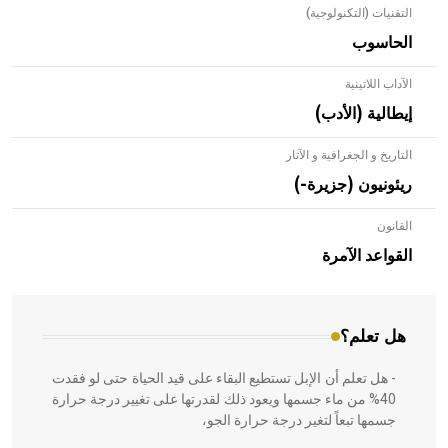
التقنيات (التكنولوجية)
الحاسوب
الآداب اللاتينية
إيطالية (الأدب)
التاريخ و الجغرافية و الآثار
ريئونيون (جزيرة-)
القانون
- هل تعلم أن الأبلق نوع من الفنون الهندسية التي ارتبطت
بالعمارة الإسلامية في بلاد الشام ومصر خاصة، حيث يحرص
القواعد الآمرة
المعمار على بناء مداميكه وخاصة في الواجهات
هل تعلم؟
- هل تعلم أن الإبل تستطيع البقاء على قيد الحياة حتى لو فقدت
40% من ماء جسمها ويعود ذلك لقدرتها على تغيير درجة حرارة
جسمها تبعاً لتغير درجة حرارة الجو،