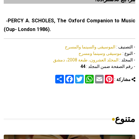
-
PERCY A. SCHOLES, The Oxford Companion to Music
.
(Oup- London 1986)
- التصنيف :
الموسيقى والسينما والمسرح
- النوع :
موسيقى وسينما ومسرح
- المجلد :
المجلد العشرون، طبعة 2008، دمشق
- رقم الصفحة ضمن المجلد :
44
Share
Facebook
Twitter
WhatsApp
Email
Pinterest
مشاركة :
متنوع