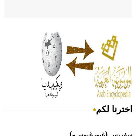
- هل تعلم أن أبقراط كتب في الطب أربعة مؤلفات هي:
الحكم، الأدلة، تنظيم التغذية، ورسالته في جروح الرأس. ويعود
له الفضل بأنه حرر الطب من الدين والفلسفة.
- هل تعلم أن المرجان إفراز حيواني يتكون في البحر ويتركب
من مادة كربونات الكلسيوم، وهو أحمر أو شديد الحمرة وهو
أجود أنواعه، ويمتاز بكبر الحجم ويسمى الش
اخترنا لكم
هل تعلم أن الأبسيد كلمة فرنسية اللفظ تم اعتمادها مصطلحاً
أثرياً يستخدم في العمارة عموماً وفي العمارة الدينية الخاصة
بالكنائس خصوصاً، وفي الإنكليزية أب
سفريس (غيورغيوس-)