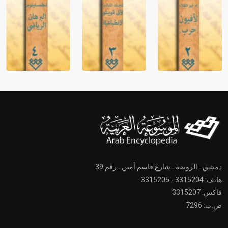
دمشق ـ الروضة ـ شارع قاسم أمين ـ رقم 39
هاتف: 3315204 - 3315205
فاكس: 3315207
ص.ب: 7296