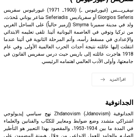
سِفـِريـــس (غيورغيوس ـ) (1900ـ 1971) غيورغيوس سفريس
Giorgios Seferis أو سفرياديس Seferiadis شاعر يوناني مُحدَث،
ولد في مدينة سميرنا Smyrna (إزمير حالياً) على الساحل الغربي
- هل تعلم أن أبجر Abgar اسم معروف جيداً يعود إلى عدد من
الملوك الذين حكموا مدينة إديسا (الرها) من أبجر الأول وحتى
من تركيا وتوفي في العاصمة اليونانية أثينا. تلقى تعليمه الابتدائي
التاسع، وهم ينتسبون إلى أسرة أوسروين
والإعدادي في مسقط رأسه، وأتم المرحلة الثانوية في أثينا عندما
انتقلت إليها عائلته نتيجة أحداث الحرب العالمية الأولى. وفي عام
1918 هاجرت عائلته إلى باريس حيث درس سفريس القانون في
جامعتها، وأولى الأدب العالمي اهتمامه الرئيسي.
- هل تعلم أن الأبجدية الكنعانية تتألف من /22/ علامة كتابية
sign تكتب منفصلة غير متصلة، وتعتمد المبدأ الأكوروفوني،
اقرأ المزيد
حيث تقتصر القيمة الصوتية للعلامة الك
الجدانوفية
الجدانوفية Zhdanovism (Jdanovism) نهج سياسي إيديولوجي
اشتراكي متشدد وضع ضوابط ومعايير للكتّاب والفنانين والعلماء
في المدة ما بين 1934-1953، والمقصود بهذا التعبير هو التأطير
الصارم والجامد للعمل الإبداعي من خلال هيمنة المضمون على