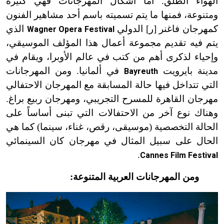
الهواء الطلق. أما أشكال المهرجانات فهي كثيرة
ومتنوعة، فمنها ما يتم تسميته باسم أحد مشاهير الفنون
كمهرجان فاغنر [ر] الدولي
الذي
Wagner Opera Festival
يتم فيه تقديم مجموعة أعمال هذا المؤلف الموسيقي،
وإحياء لذكرى أهم من كتب في عالم الأوبرا، ويقام في
مدينة بايرويت
في ألمانيا. ومن المهرجانات
Bayreuth
التي تتداخل فيها حالة المسابقة مع المهرجان الاحتفالي
مهرجان القاهرة للمسرح التجريبي، ومهرجان ربيع براغ.
وهناك نوع آخر من الاحتفالات التي تبنى أساساً على
الحالة التخصصية (موسيقى، رقص، غناء، سينما) كما هي
الحال على سبيل المثال في مهرجان كان السينمائي
.
Cannes Film Festival
ومن المهرجانات العربية المتنوعة: