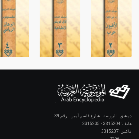
دمشق ـ الروضة ـ شارع قاسم أمين ـ رقم 39
هاتف: 3315204 - 3315205
فاكس: 3315207