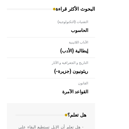
البحوث الأكثر قراءة
التقنيات (التكنولوجية)
الحاسوب
الآداب اللاتينية
إيطالية (الأدب)
التاريخ و الجغرافية و الآثار
ريئونيون (جزيرة-)
القانون
- هل تعلم أن الأبلق نوع من الفنون
الهندسية التي ارتبطت بالعمارة الإسلامية
القواعد الآمرة
في بلاد الشام ومصر خاصة، حيث يحرص
المعمار على بناء مداميكه وخاصة في
الواجهات
هل تعلم؟
- هل تعلم أن الإبل تستطيع البقاء على