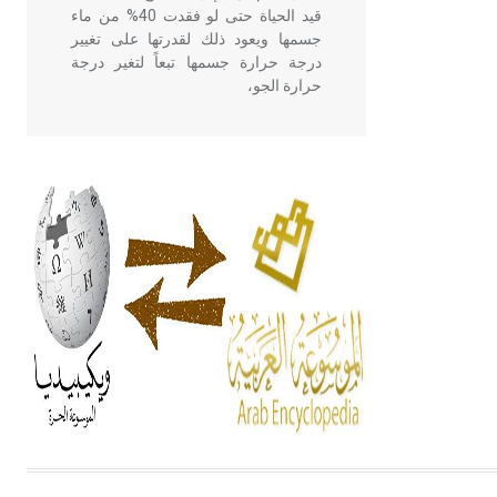
قيد الحياة حتى لو فقدت 40% من ماء
جسمها ويعود ذلك لقدرتها على تغيير
درجة حرارة جسمها تبعاً لتغير درجة
حرارة الجو،
- هل تعلم أن أبقراط كتب في الطب
أربعة مؤلفات هي: الحكم، الأدلة، تنظيم
التغذية، ورسالته في جروح الرأس.
ويعود له الفضل بأنه حرر الطب من
الدين والفلسفة.
- هل تعلم أن المرجان إفراز حيواني
يتكون في البحر ويتركب من مادة
كربونات الكلسيوم، وهو أحمر أو شديد
الحمرة وهو أجود أنواعه، ويمتاز بكبر
الحجم ويسمى الش
هل تعلم أن الأبسيد كلمة فرنسية اللفظ