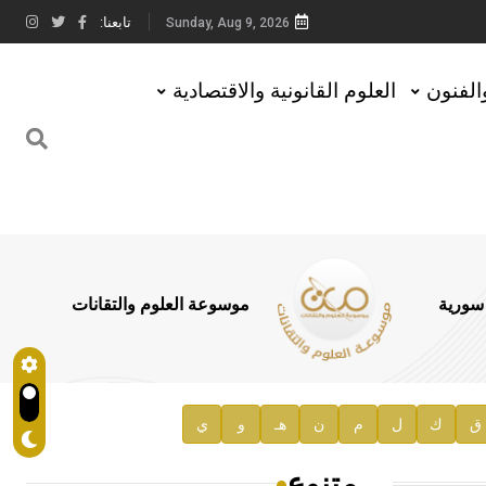
تابعنا:
Sunday, Aug 9, 2026
والفنون
العلوم القانونية والاقتصادية
 سورية
موسوعة العلوم والتقانات
ق
ك
ل
م
ن
هـ
و
ي
متنوع