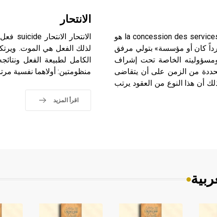
الانتحار
المرافق العامة (التزام ـ) عقد التزام المرافق العامة la concession des services publics هو
الانتحا
رداً كان أو مؤسسة» بتولي مرفق
لذلك الفعل هي الموت. ويرتكز
ه ومسؤوليته الخاصة تحت إشراف
الكامل لطبيعة الفعل ونتائجه
 محددة من الزمن على أن يتقاضى
منظومتين: أولاهما نفسية مرتب
لك أن هذا النوع من العقود يرتب
اقرأ المزيد
ربية