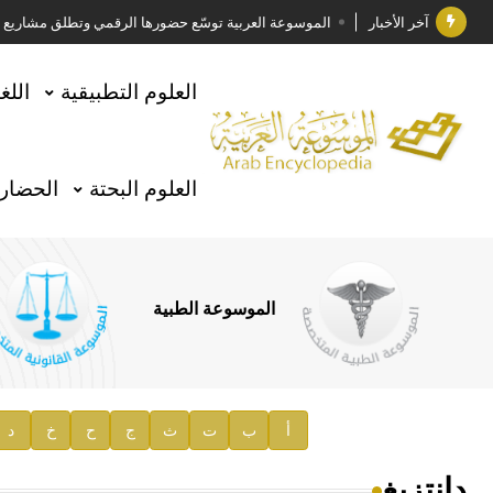
آخر الأخبار
الموسوعة العربية توسّع حضورها الرقمي وتطلق مشاريع معرف
فوز الأستاذ الدكتور وليد محمد السراقبي بجائزة كتارا ل
العلوم التطبيقية
اللغ
جائزة مجمع الملك سلمان العالمي للغة العربية 2025
الأستاذ إياد خالد الطباع مدير عام لهيئة الموسوعة العربية
العلوم البحتة
الحضارة
السيد محمد ياسين صالح وزيرا للثقافة
صدور المجلد الثامن من موسوعة الآثار في سورية
توصيات مجلس الإدارة
الموسوعة الطبية
صدور المجلد السابع من موسوعة الآثار في سورية
صدور المجلد الثامن عشر من الموسوعة الطبية
إعلان..
أ
ب
ت
ث
ج
ح
خ
د
دار الفكر الموزع الحصري لمنشورات هيئة الموسوعة العرب
دانتزيغ