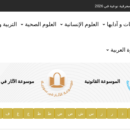
ية نوعية في 2026
تحقيق المخطوطات في العاصمة القطرية الدوحة
ات و آدابها
العلوم الإنسانية
العلوم الصحية
التربية 
 العربية
الموسوعة القانونية
موسوعة الآثار في
ذ
ر
ز
س
ش
ص
ض
ط
ظ
ع
غ
ف
ية