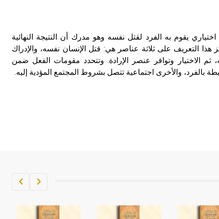
تم اعتمادها مصطلحاً أثرياً يستخدم في
العمارة عموماً وفي العمارة الدينية
الخاصة بالكنائس خصوصاً، وفي
ر الانتحار suicide فعل اختياري يقوم به الفرد لقتل نفسه وهو مدرك أن النتيجة النهائية
الإنكليزية أب
 هذا التعريف على ثلاثة عناصر هي: قتل الإنسان نفسه، والإدراك
، ثم الاختيار وتوافر عنصر الإرادة. وتتحدد مقومات الفعل ضمن
- هل تعلم أن أبجر Abgar اسم معروف
طة بالفرد، والأخرى اجتماعية تتصل بشروط المجتمع المؤدية إليه.
جيداً يعود إلى عدد من الملوك الذين
حكموا مدينة إديسا (الرها) من أبجر الأول
وحتى التاسع، وهم ينتسبون إلى أسرة
أوسروين
- هل تعلم أن الأبجدية الكنعانية تتألف من
/22/ علامة كتابية sign تكتب منفصلة
غير متصلة، وتعتمد المبدأ الأكوروفوني،
حيث تقتصر القيمة الصوتية للعلامة الك