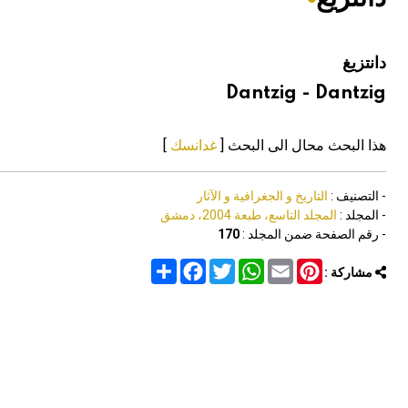
هيئة الموسوعة العربية تطلق موسوعات جديدة في عام 2026
دانتزيغ
Dantzig - Dantzig
هذا البحث محال الى البحث [
غدانسك
]
- التصنيف :
التاريخ و الجغرافية و الآثار
- المجلد :
المجلد التاسع، طبعة 2004، دمشق
- رقم الصفحة ضمن المجلد :
170
Share
Facebook
Twitter
WhatsApp
Email
Pinterest
مشاركة :