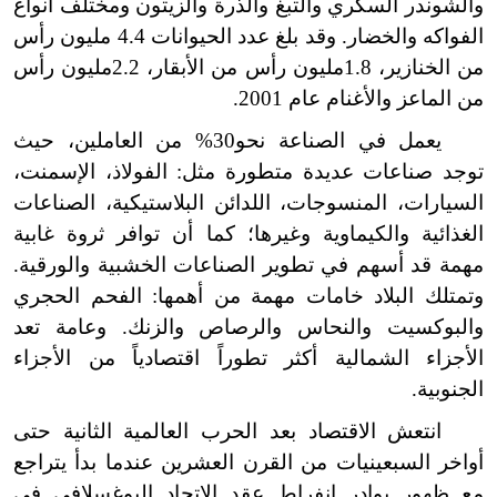
والشوندر السكري والتبغ والذرة والزيتون ومختلف أنواع
الفواكه والخضار. وقد بلغ عدد الحيوانات 4.4 مليون رأس
من الخنازير،
1.8
مليون رأس من الأبقار، 2.2مليون رأس
من الماعز والأغنام عام 2001.
يعمل في الصناعة نحو30% من العاملين، حيث
توجد صناعات عديدة متطورة مثل: الفولاذ، الإسمنت،
السيارات، المنسوجات، اللدائن البلاستيكية، الصناعات
الغذائية والكيماوية وغيرها؛ كما أن توافر ثروة غابية
مهمة قد أسهم في تطوير الصناعات الخشبية والورقية.
وتمتلك البلاد خامات مهمة من أهمها: الفحم الحجري
والبوكسيت والنحاس والرصاص والزنك. وعامة تعد
الأجزاء الشمالية أكثر تطوراً اقتصادياً من الأجزاء
الجنوبية.
انتعش الاقتصاد بعد الحرب العالمية الثانية حتى
أواخر السبعينيات من القرن العشرين عندما بدأ يتراجع
مع ظهور بوادر انفراط عقد الاتحاد اليوغسلافي في