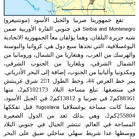
تقع جمهوريتا صربيا والجبل الأسود (مونتنيغرو)
في جنوبي القارة الأوربية ضمن
Serbia and Montenegro
شبه جزيرة البلقان، وهما يؤلفان معاً الجمهورية الاتحادية
اليوغسلافية، التي تحدها سبع دول هي: كرواتيا والبوسنة
والهرسك من الغرب، وهنغاريا من الشمال، ورومانيا من
الشمال الشرقي، وبلغاريا من الجنوب الشرقي،
ومكدونيا وألبانيا من الجنوب، إضافة إلى البحر الأدرياتي.
يمر خط العرض 44
،
وخط الطول 21
ْ شرق غرينتش
في منتصفها. تبلغ مساحة البلاد 102173كم2، منها
88361كم2 في صربيا و 13812كم2 في الجبل الأسود،
بينما كانت مساحة يوغسلافيا
قبل تفككها
Yugoslavia
255804كم2، وهي بذلك تعد من الدول الصغيرة
المساحة في العالم. تنتشر الجبال في جنوبي البلاد
ووسطها عدا شريط سهلي ساحلي ضيق على البحر