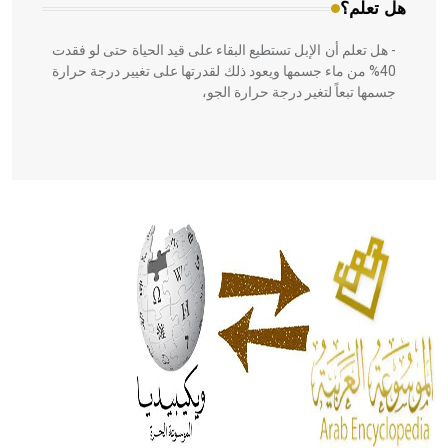
هل تعلم؟
- هل تعلم أن الإبل تستطيع البقاء على قيد الحياة حتى لو فقدت
40% من ماء جسمها ويعود ذلك لقدرتها على تغيير درجة حرارة
جسمها تبعاً لتغير درجة حرارة الجو،
- هل تعلم أن أبقراط كتب في الطب أربعة مؤلفات هي:
الحكم، الأدلة، تنظيم التغذية، ورسالته في جروح الرأس. ويعود
له الفضل بأنه حرر الطب من الدين والفلسفة.
- هل تعلم أن المرجان إفراز حيواني يتكون في البحر ويتركب
من مادة كربونات الكلسيوم، وهو أحمر أو شديد الحمرة وهو
أجود أنواعه، ويمتاز بكبر الحجم ويسمى الش