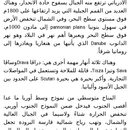
الأدرياتي ترتفع منه الجبال بسفوح حادة الانحدار، وهناك
العديد من القمم الجبلية التي يزيد ارتفاعها على 1800م
فوق مستوى سطح البحر، وفي الشمال تنخفض الأرض
في سهول بنونيا
إلى مادون 1000م،
pannonian plains
فوق سطح البحر ويعبرها أهم نهر في البلاد وهو نهر
الدانوب
الذي يأتيها من هنغاريا ويغادرها إلى
Danube
رومانيا شرقاً.
وهناك ثلاثة أنهار مهمة أخرى هي: دراڤا
وساڤا
Drava
وتيزا
، قابلة للملاحة وتستعمل في المواصلات
Tisza
Sava
التجارية. وأكبر بحيرة هي بحيرة
على الحدود بين
Scutari
الجبل الأسود وألبانيا.
المناخ متوسطي من نموذج وسط أوربا ما عدا
أقصى الجنوب فيدخل ضمن النموذج الجنوب أوربي.
تنخفض الحرارة شتاءً ولاسيما في الجبال العالية
والشمال، وتهب رياح شمالية قارسة البرودة تجعل