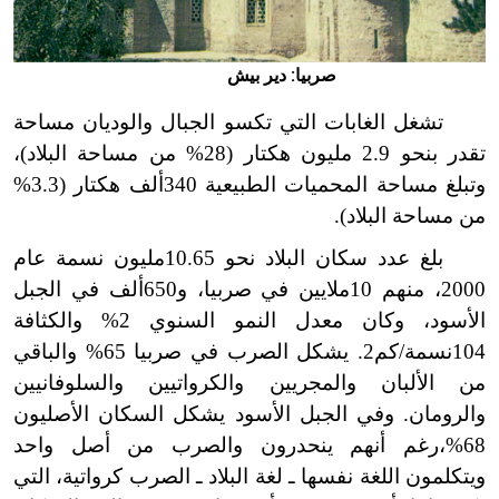
صربيا: دير بيش
تشغل الغابات التي تكسو الجبال والوديان مساحة
تقدر بنحو
2.9
مليون هكتار (28% من مساحة البلاد)،
وتبلغ مساحة المحميات الطبيعية 340ألف هكتار (3.3%
من مساحة البلاد).
بلغ عدد سكان البلاد نحو
10.65
مليون نسمة عام
2000، منهم 10ملايين في صربيا، و650ألف في الجبل
الأسود، وكان معدل النمو السنوي 2% والكثافة
104نسمة/كم2. يشكل الصرب في صربيا 65% والباقي
من الألبان والمجريين والكرواتيين والسلوفانيين
والرومان. وفي الجبل الأسود يشكل السكان الأصليون
68%،رغم أنهم ينحدرون والصرب من أصل واحد
ويتكلمون اللغة نفسها ـ لغة البلاد ـ الصرب كرواتية، التي