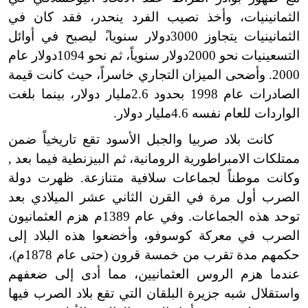
الثمانينيات، وأخذ نصيب الفرد ينحدر، فقد كان في
الثمانينيات يتجاوز 3000دولار سنويا،ً ليصبح في أوائل
التسعينيات نحو 2000دولار سنوياً، ثم نحو 1094دولار عام
2000. وأضحى الميزان التجاري خاسراً، حيث كانت قيمة
الصادرات عام 1998 بحدود
2.6
مليار دولار، بينما بلغت
الواردات للعام نفسه
4.6
مليار دولار.
كانت بلاد صربيا والجبل الأسود تقع تاريخياً ضمن
ممتلكات الامبراطورية الرومانية، ثم البيزنطية فيما بعد ,
وكانت موطناً لجماعات سلافية متنازعة. ظهرت دولة
الصرب أول مرة في القرن الثاني عشر الميلادي بعد
توحد هذه الجماعات. وفي عام 1389م هزم العثمانيون
الصرب في معركة كوسوفو، وأخضعوا هذه البلاد إلى
حكمهم مدة تقرب من خمسة قرون (حتى عام 1878م)،
عندما هزم الروس العثمانيين، مما أدى إلى ضعفهم
واستقلال شبه جزيرة البلقان التي تقع بلاد الصرب فيها