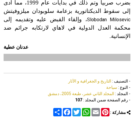
بضرب صربيا وتم ذلك في بدايات عام 1999، مما أدى
إلى سقوط الديكتاتورية بزعامة سلوبودان ميلزوفيتش
، وإلقاء القبض عليه وتقديمه إلى
Slobodan Milosevic
محكمة العدل الدولية في لاهاي لارتكابه جرائم ضد
الإنسانية.
عدنان عطية
- التصنيف :
التاريخ و الجغرافية و الآثار
- النوع :
سياحة
- المجلد :
المجلد الثاني عشر، طبعة 2005، دمشق
- رقم الصفحة ضمن المجلد :
107
Share
Facebook
Twitter
WhatsApp
Email
Pinterest
مشاركة :