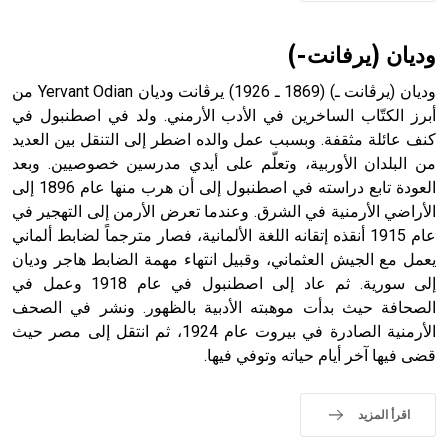
وديان (يرفانت-)
وديان (يرڤانت ـ) (1869 ـ 1926) يرڤانت وديان Yervant Odian من
أبرز الكتّاب الساخرين في الأدب الأرمني. ولد في اصطنبول في
كنف عائلة مثقفة. وبسبب عمل والده اضطر إلى التنقل بين العديد
من البلدان الأوربية، وتعلّم على أيدي مدرسين خصوصيين. وبعد
العودة تابع دراسته في اصطنبول إلى أن هرب منها عام 1896 إلى
الأراضي الأرمنية في الشرق. وعندما تعرض الأرمن إلى التهجير في
عام 1915 أنقذه إتقانه اللغة الألمانية، فصار مترجماً لضابط ألماني
يعمل مع الجيش العثماني، وقبيل انتهاء مهمة الضابط هاجر وديان
إلى سورية. ثم عاد إلى اصطنبول في عام 1918 وعمل في
الصحافة حيث بدأت موهبته الأدبية بالظهور. ونشر في الصحف
الأرمنية الصادرة في بيروت عام 1924، ثم انتقل إلى مصر حيث
قضى فيها آخر أيام حياته وتوفي فيها.
اقرأ المزيد