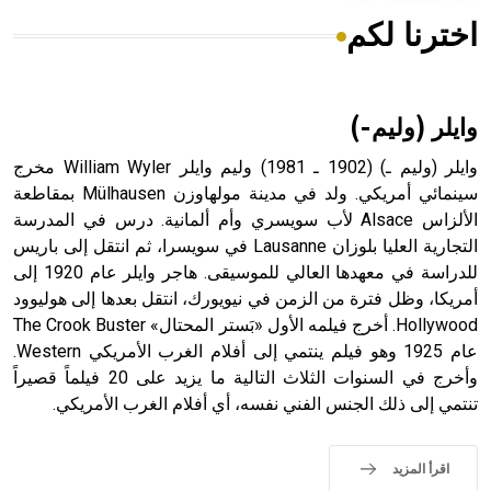
اخترنا لكم
هل تعلم أن الأبسيد كلمة فرنسية اللفظ تم اعتمادها مصطلحاً
أثرياً يستخدم في العمارة عموماً وفي العمارة الدينية الخاصة
بالكنائس خصوصاً، وفي الإنكليزية أب
وايلر (وليم-)
وايلر (وليم ـ) (1902 ـ 1981) وليم وايلر William Wyler مخرج
سينمائي أمريكي. ولد في مدينة مولهاوزن Mülhausen بمقاطعة
الألزاس Alsace لأب سويسري وأم ألمانية. درس في المدرسة
- هل تعلم أن أبجر Abgar اسم معروف جيداً يعود إلى عدد من
الملوك الذين حكموا مدينة إديسا (الرها) من أبجر الأول وحتى
التجارية العليا بلوزان Lausanne في سويسرا، ثم انتقل إلى باريس
التاسع، وهم ينتسبون إلى أسرة أوسروين
للدراسة في معهدها العالي للموسيقى. هاجر وايلر عام 1920 إلى
أمريكا، وظل فترة من الزمن في نيويورك، انتقل بعدها إلى هوليوود
Hollywood. أخرج فيلمه الأول «بَستر المحتال» The Crook Buster
عام 1925 وهو فيلم ينتمي إلى أفلام الغرب الأمريكي Western.
وأخرج في السنوات الثلاث التالية ما يزيد على 20 فيلماً قصيراً
- هل تعلم أن الأبجدية الكنعانية تتألف من /22/ علامة كتابية
تنتمي إلى ذلك الجنس الفني نفسه، أي أفلام الغرب الأمريكي.
sign تكتب منفصلة غير متصلة، وتعتمد المبدأ الأكوروفوني،
حيث تقتصر القيمة الصوتية للعلامة الك
اقرأ المزيد