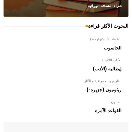
شراء النسخة الورقية
البحوث الأكثر قراءة
التقنيات (التكنولوجية)
الحاسوب
الآداب اللاتينية
إيطالية (الأدب)
التاريخ و الجغرافية و الآثار
ريئونيون (جزيرة-)
القانون
- هل تعلم أن الأبلق نوع من الفنون الهندسية التي ارتبطت
بالعمارة الإسلامية في بلاد الشام ومصر خاصة، حيث يحرص
القواعد الآمرة
المعمار على بناء مداميكه وخاصة في الواجهات