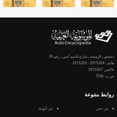
دمشق ـ الروضة ـ شارع قاسم أمين ـ رقم 39
هاتف: 3315204 - 3315205
فاكس: 3315207
ص.ب: 7296
روابط متنوعة
من نحن
عن الهيئة