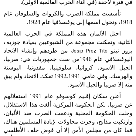
في فترة لاحقة (في أثناء الحرب العالمية الأولى).
تأسست مملكة الصرب والكروات والسلوفان عام
1918، وتحول اسمها إلى يوغسلافيا عام 1928.
احتل الألمان هذه المملكة في الحرب العالمية
الثانية، وتمكنت مجموعة من الشيوعيين بقيادة جوزيف
بروز تيتو
من طردهم وإنشاء الاتحاد
Josip Proz Tito
اليوغسلافي عام 1946من ست جمهوريات هي: صربيا،
الجبل الأسود، كرواتيا، سلوفينيا، مقدونيا، البوسنة
والهرسك. وفي عامي 1991ـ1992 تفكك الاتحاد ولم يبق
منه إلا صربيا والجبل الأسود.
أعلن سكان إقليم كوسوفو عام 1991 استقلالهم
عن صربيا، لكن الحكومة المركزية ألغت هذا الاستقلال،
وحلت الحكومة المحلية ودعمت الصرب ضد الألبان،
وارتكبت مذابح، وجرت محاولات لإبادة المسلمين هناك،
فما كان من مجلس الأمن إلا أن فوض حلف الأطلسي