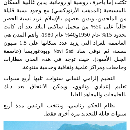
تكتب إما بأحرف روسية أو رومانية. يدين غالبية السكان
بالمسيحية (المذهب الأرثوذكسي) مع وجود نسبة قليلة
من الملحدين، ويدين بعضهم بالإسلام. تزيد نسبة الحضر
حالياً على 50% من مجمل ساكني البلاد بعد أن كانت
بحدود 15% عام 1950و40% عام 1980، وأهم المدن هي
العاصمة بلغراد التي يزيد عدد سكانها على
1.5
مليون
نسمة، ثم نوفي ساد
وبودغوريسا (عاصمة
Novi Sad
الجبل الأسود)، حيث توجد في هذه المدن مطارات
وجامعات ومراكز علمية وثقافية وخدمية متنوعة.
التعليم إلزامي لثماني سنوات، تليها أربع سنوات
تعليم إعدادي وثانوي، ويمكن الالتحاق بعد ذلك
بالجامعات والمعاهد العليا.
نظام الحكم رئاسي، وينتخب الرئيس مدة أربع
سنوات قابلة للتجديد مرة أخرى فقط.