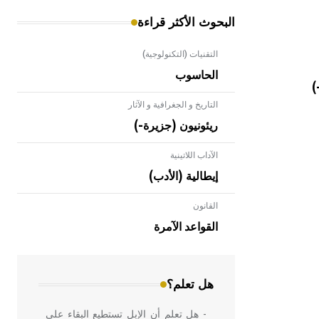
البحوث الأكثر قراءة
التقنيات (التكنولوجية)
الحاسوب
)
التاريخ و الجغرافية و الآثار
ريئونيون (جزيرة-)
الآداب اللاتينية
إيطالية (الأدب)
القانون
- هل تعلم أن الأبلق نوع من الفنون
الهندسية التي ارتبطت بالعمارة الإسلامية
القواعد الآمرة
في بلاد الشام ومصر خاصة، حيث يحرص
المعمار على بناء مداميكه وخاصة في
الواجهات
هل تعلم؟
- هل تعلم أن الإبل تستطيع البقاء على