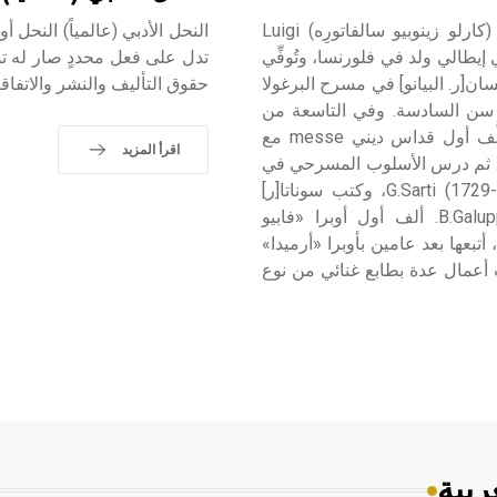
كيروبيني (لويجي ـ) (1760 ـ 1842) لويجي (ماريا) كيروبيني (كارلو زينوبيو سالفاتورِه) Luigi
النحل الأدبي (عالمياً) النحل أ
Maria) Cherubin مؤلف موسيقي إيطالي ولد في فلورنسا، وتُوفِّي
تدل على فعل محددٍ صار له ت
ان[ر. البيانو] في مسرح البرغولا
حقوق التأليف والنشر والاتفاقات
 في سن السادسة. وفي التاسعة من
عمره عُهد إلى مدرسين آخرين لدراسة التأليف والأرغن[ر]. ألَّف أول قداس ديني messe مع
اقرأ المزيد
ه. ثم درس الأسلوب المسرحي في
مدينة بولونيا Bologne مع المؤلف الموسيقي سارتي G.Sarti (1729-1802)، وكتب سوناتا[ر]
sonata للبيانو بأسلوب الموسيقي غالوبي B.Galuppi (1706-1785). ألف أول أوبرا «فابيو
شرين من عمره، أتبعها بعد عامين بأوبرا «أرميدا»
نو في سورية» Adriano in Syria. كما كتب أعمال عدة بطابع غنائي من نوع
ربية