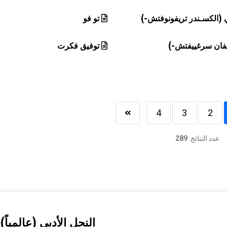
(الكسـندر تريفونوفتش-)
تو فو
يفان سرغييفتش-)
توفيق فكرت
4
3
2
عدد النتائج:
289
النحل الأدبي (عالمياً)