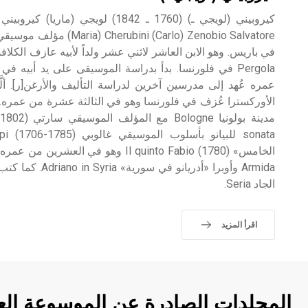
(i (Carlo) Zenobio Salvatore
في باريس. وهو الابن العاشر لاثني عشر ولداً لأبيه عازف الكلافس
Pergola في فلورنسا. بدأ بدراسة الموسيقى على يد أبيه
الأوركسترا عُزف في فلورنسا وهو في الثالثة عشرة من عمر
الخامس» Il quinto Fabio (1780) وهو في الع
Armida وأوبرا «أدريا
الجاد Seria.
اقرأ المزيد
المجلدات الصادرة عن الموسوعة الع