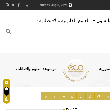
تابعنا:
Saturday, Aug 8, 2026
والفنون
العلوم القانونية والاقتصادية
 سورية
موسوعة العلوم والتقانات
ق
ك
ل
م
ن
هـ
و
ي
متنوع