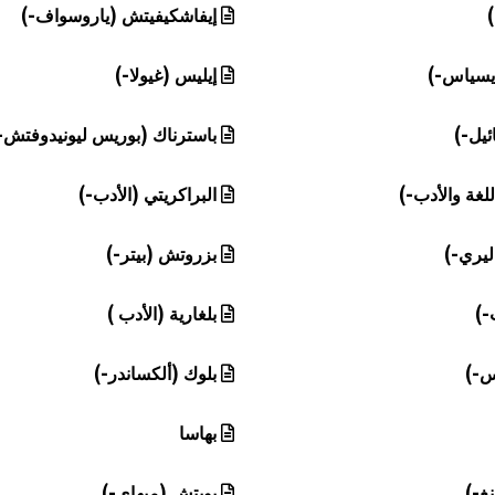
)
إيفاشكيفيتش (ياروسواف-)
ديسياس-)
إيليس (غيولا-)
ئيل-)
باسترناك (بوريس ليونيدوفتش-
للغة والأدب-)
البراكريتي (الأدب-)
يري-)
بزروتش (بيتر-)
-)
بلغارية (الأدب )
س-)
بلوك (ألكساندر-)
بهاسا
نغ-)
بوبتش (ميهاي-)