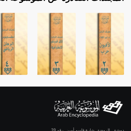
دمشق ـ الروضة ـ شارع قاسم أمين ـ رقم 39