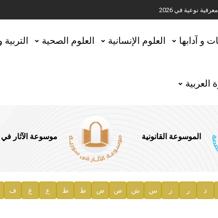
ية نوعية في 2026
تحقيق المخطوطات في العاصمة القطرية الدوحة
ات و آدابها
العلوم الإنسانية
العلوم الصحية
التربية 
 العربية
الموسوعة القانونية
موسوعة الآثار في
ذ
ر
ز
س
ش
ص
ض
ط
ظ
ع
غ
ف
ية