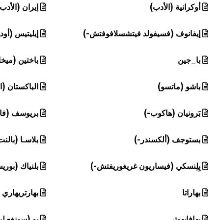
أوكرانية (الأدب)
إيران (الأدب
إيفانوف (فسيفولد فيتشسلافوفتش-)
إيليتيس (أو
با_جين
باختين (ميخا
باشو (ماتسو)
الباكستان (ا
بَرونيان (هاكوب-)
بريوسف (فال
بستوجف (ألكسندر-)
بلاسـا (بالنت
بِلِنسكي (فيساريون غريغوريفتش-)
بلنياك (بوري
بهاراتا
بهارتريهاري
بهافابهوتي
بو (سونغ- لي