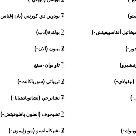
تو)
بودوين دي كورتني (يان إغناس-
يخائيل أفناسييفيتش-)
بولندة(ادب)
ور-)
بيتون (آلان-)
نيشيرو)
تاو يوان-مينغ
(نيقولاي-)
تريباتي (سورياكانت-)
-)
تشاترجي (تشاتوبادهيايا-)
تشيخوف (انطون بافلوفيتش-)
بلوك-)
تشيكاماتسو (مونزايمون-)