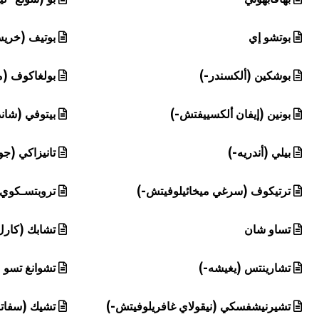
بوتشو إي
بوتيف (خريس
بوشكين (ألكسندر-)
بولغاكوف (م
بونين (إيفان ألكسييفتش-)
بيتوفي (شاند
بيلي (أندريه-)
تانيزاكي (جو
ترتيكوف (سرغي ميخائيلوفيتش-)
تروبتسـكوي 
تساو شان
تشابك (كارل
تشارينتس (يغيشه-)
تشوانغ تسو
تشيرنيشفسكي (نيقولاي غافريلوفيتش-)
تشيك (سفاتو