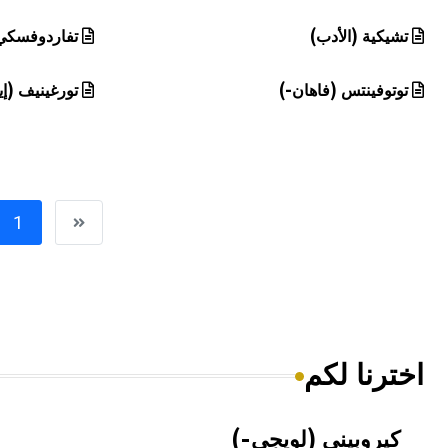
تشيكية (الأدب)
تفاردوفسكي 
توتوفينتس (فاهان-)
تورغينيف (إ
1
اخترنا لكم
كيروبيني (لويجي-)