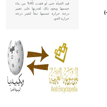
قيد الحياة حتى لو فقدت 40% من ماء
جسمها ويعود ذلك لقدرتها على تغيير
)
درجة حرارة جسمها تبعاً لتغير درجة
حرارة الجو،
- هل تعلم أن أبقراط كتب في الطب
أربعة مؤلفات هي: الحكم، الأدلة، تنظيم
التغذية، ورسالته في جروح الرأس.
ويعود له الفضل بأنه حرر الطب من
الدين والفلسفة.
- هل تعلم أن المرجان إفراز حيواني
يتكون في البحر ويتركب من مادة
كربونات الكلسيوم، وهو أحمر أو شديد
الحمرة وهو أجود أنواعه، ويمتاز بكبر
الحجم ويسمى الش
هل تعلم أن الأبسيد كلمة فرنسية اللفظ