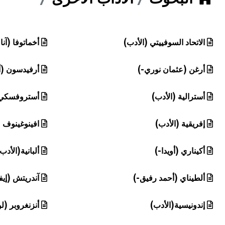
هيئة الموسوعة العربية تطلق موسوعات جديدة في عام 2026
الاتحاد السوفييتي (الأدب)
أخماتوفا (آنا
أرغن (عثمان نوري-)
أرفيدسون (أد
أسترالية (الأدب)
أستروفسكي (
إفريقية (الأدب)
افينوغينوف 
أكيناري (أويدا-)
ألبانية(الأدب
ألطيناي (أحمد رفيق-)
آندريتش (إيف
إندونيسية(الأدب)
أنزنغروبر (ل