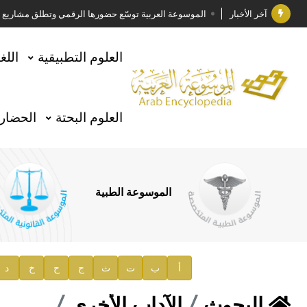
آخر الأخبار
الموسوعة العربية توسّع حضورها الرقمي وتطلق مشاريع معرف
فوز الأستاذ الدكتور وليد محمد السراقبي بجائزة كتارا ل
العلوم التطبيقية
اللغ
جائزة مجمع الملك سلمان العالمي للغة العربية 2025
الأستاذ إياد خالد الطباع مدير عام لهيئة الموسوعة العربية
العلوم البحتة
الحضارة
السيد محمد ياسين صالح وزيرا للثقافة
صدور المجلد الثامن من موسوعة الآثار في سورية
توصيات مجلس الإدارة
الموسوعة الطبية
صدور المجلد السابع من موسوعة الآثار في سورية
صدور المجلد الثامن عشر من الموسوعة الطبية
إعلان..
أ
ب
ت
ث
ج
ح
خ
د
دار الفكر الموزع الحصري لمنشورات هيئة الموسوعة العرب
البحوث
الآداب الأخرى