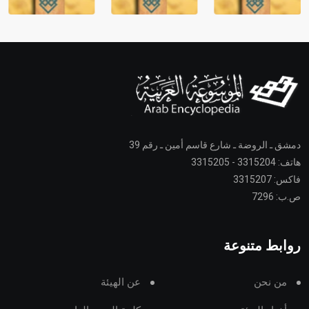
دمشق ـ الروضة ـ شارع قاسم أمين ـ رقم 39
هاتف: 3315204 - 3315205
فاكس: 3315207
ص.ب: 7296
روابط متنوعة
من نحن
عن الهيئة