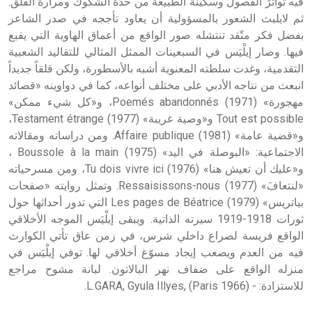
فيه تواترُ الفصول وسكينة الطبيعة من حدّة الشكوك ومرارة القلق.
ثم لايلبث الشعور بالمسؤولية أن يعاود تأججه في صدر الشاعر
بفضل فكر متّقد تنتشله صور الواقع من أعماق الهاوية التي يقبع
فيها. وصار إيلْيَس في السبعينات الممثل المثالي للتقاليد الشعبية
التقدمية، وغدت سلطته المعنوية أشبه بالأسطورة، ولكن قلقاً جديداً
انبعث من نتاجه الأدبي على مختلف أنواعه، كما في دواوينه «قصائد
مهجورة» (1971) Poemés abandonnés، و«كل شيء ممكن»
Tout est possible و«وصية غريبة» (1977) Testament étrange،
و«قضية عامة» (1981) Affaire publique. ومن دراساته ومقالاته
الاجتماعية: «البوصلة في اليد» (1975) Boussole à la main ،
و«عليك أن تعيش هنا» (1976) Tu dois vivre ici، ومن مسرحياته
«لنتعافَ» (1977) Ressaisissons-nous. وتمثل روايته «صفحات
بياتريس» (1979) Les pages de Béatrice التي تدور أحداثها حول
ثورات 1918-1919 سيرته الذاتية. ويبقى إيلْيَس الموجه الأخلاقي
الواقع فريسة لصراع داخلي شرس، في زمن عاق تأتي الكوارث
فيه من العدم ويصعب إيجاد مسوّغ أخلاقي لها. توفي إيلْيَس في
منزله الواقع على ضفاف نهر البالاتون. لبانة مشوح مراجع
للاستزادة: - L.GARA, Gyula Illyes, (Paris 1966).