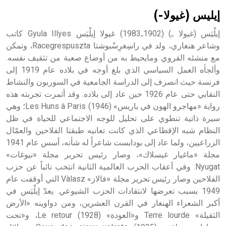
بالكنائس خصوصاً، وفي الإنكليزية أب
إيليس (غيولا-)
إيلْيَس (غيولا ـ) (1902ـ1983) غيولا إيلْيَس Gyula Illyes كاتب
وشاعر هنغاري، ولد في راسِغرِسْبوشتا Racegrespuszta، وتمكن
مع منشئه القروي ومايحيط به من أوضاع صعبة من تثقيف نفسه.
- هل تعلم أن أبجر Abgar اسم معروف جيداً يعود إلى عدد من
الملوك الذين حكموا مدينة إديسا (الرها) من أبجر الأول وحتى
وألجأه العمل السياسي الذي بلغ أوجه في بلاده عام 1919 إلى
التاسع، وهم ينتسبون إلى أسرة أوسروين
فرنسة حيث انصرف إلى الدراسة الجامعية في السوربون والنشاط
النقابي حتى عام 1926 حين عاد إلى بلاده. وقد أثمرت تجربته هذه
رواية «مهاجرو الهون في باريس» (1946) Les Huns à Paris؛ وهي
سيرة ذاتية تنطوي على تحليل للوجه الاجتماعي للحياة في ظل
النظام شبه الإقطاعي الذي كانت تعانيه طبقتا الفلاحين والعمّال
- هل تعلم أن الأبجدية الكنعانية تتألف من /22/ علامة كتابية
الزراعيين، ولما عاد إلى بودابست شاعراً له شأنه، أسس عام 1941
sign تكتب منفصلة غير متصلة، وتعتمد المبدأ الأكوروفوني،
مجلة «ماغيار غيسلاك»، وصار رئيس تحرير مجلة «نيوغات»
حيث تقتصر القيمة الصوتية للعلامة الك
Nyugat. وفي أعقاب الحرب العالمية الثانية انتخب نائباً عن حزب
الفلاحين وصار رئيس تحرير مجلة «فالاز» Vàlasz التي أوقفت عام
1949 بسبب تعرضها لانتقادات الحزب الشيوعي. يعدّ إيلْيَس في
أكبر الشعراء الهنغار في القرن العشرين، ومن دواوينه «الأرض
الثقيلة» Terre lourde و«العودة» (1928) Le retour، و«تحت