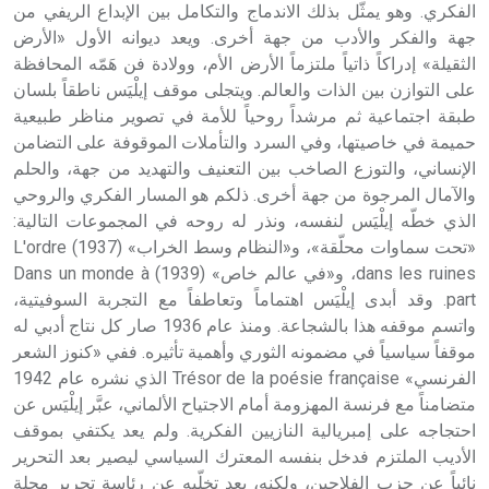
الفكري. وهو يمثّل بذلك الاندماج والتكامل بين الإبداع الريفي من
جهة والفكر والأدب من جهة أخرى. ويعد ديوانه الأول «الأرض
الثقيلة» إدراكاً ذاتياً ملتزماً الأرض الأم، وولادة فن هَمّه المحافظة
على التوازن بين الذات والعالم. ويتجلى موقف إيلْيَس ناطقاً بلسان
طبقة اجتماعية ثم مرشداً روحياً للأمة في تصوير مناظر طبيعية
حميمة في خاصيتها، وفي السرد والتأملات الموقوفة على التضامن
الإنساني، والتوزع الصاخب بين التعنيف والتهديد من جهة، والحلم
والآمال المرجوة من جهة أخرى. ذلكم هو المسار الفكري والروحي
الذي خطّه إيلْيَس لنفسه، ونذر له روحه في المجموعات التالية:
«تحت سماوات محلّقة»، و«النظام وسط الخراب» (1937) L'ordre
dans les ruines، و«في عالم خاص» (1939) Dans un monde à
part. وقد أبدى إيلْيَس اهتماماً وتعاطفاً مع التجربة السوفيتية،
واتسم موقفه هذا بالشجاعة. ومنذ عام 1936 صار كل نتاج أدبي له
موقفاً سياسياً في مضمونه الثوري وأهمية تأثيره. ففي «كنوز الشعر
الفرنسي» Trésor de la poésie française الذي نشره عام 1942
متضامناً مع فرنسة المهزومة أمام الاجتياح الألماني، عبَّر إيلْيَس عن
احتجاجه على إمبريالية النازيين الفكرية. ولم يعد يكتفي بموقف
الأديب الملتزم فدخل بنفسه المعترك السياسي ليصير بعد التحرير
نائباً عن حزب الفلاحين، ولكنه، بعد تخلّيه عن رئاسة تحرير مجلة