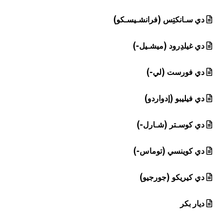
دي سـانكتِس (فرانشـيسـكو)
دي غيلدِرود (ميشـيل-)
دي فورست (لي-)
دي فيليبو (إدواردو)
دي كوسـتر (شـارل-)
دي كوينسي (توماس-)
دي كيريكو (جورجيو)
ديار بكر