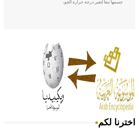
جسمها تبعاً لتغير درجة حرارة الجو،
- هل تعلم أن أبقراط كتب في الطب أربعة مؤلفات هي:
الحكم، الأدلة، تنظيم التغذية، ورسالته في جروح الرأس. ويعود
له الفضل بأنه حرر الطب من الدين والفلسفة.
- هل تعلم أن المرجان إفراز حيواني يتكون في البحر ويتركب
من مادة كربونات الكلسيوم، وهو أحمر أو شديد الحمرة وهو
أجود أنواعه، ويمتاز بكبر الحجم ويسمى الش
اخترنا لكم
هل تعلم أن الأبسيد كلمة فرنسية اللفظ تم اعتمادها مصطلحاً
أثرياً يستخدم في العمارة عموماً وفي العمارة الدينية الخاصة