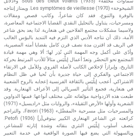
سماوات محلقة» (1935) Sous des cieux volants و«دلائل
الشيخوخة» (1970) Les symptômes de vieillesse. ويمتاز إنتاجه
بالوفرة والتنوع، فقد كان شاعراً، وكاتب قصص ومقالات
ومسرحيات، يتناول بالتحليل النقدي القضايا الاجتماعية المعاصرة،
ولاسيما مشكلات مجتمع الفلاحين في هنغارية. لذا يعد بحق شاعر
الأمة، ذلك أن نتاجه الأدبي الذي التزم فيه التنديد بالبؤس الغالب
في الريف قد اقترن مدة نصف قرن كامل بقضايا أمته المصيرية،
وأدّى على أكمل وجه المهمة التي نُذِر لها؛ ألا وهي مهمة قيادة
المجتمع نحو التحضّر. وتعدّ أعمال إيلْيَس مثالاً للأدب المرتبط بحركة
التاريخ، وإبرازاً لإخلاص الكاتب لأصله القروي وللأمل في الارتقاء
الاجتماعي والفكري إلى حياة جديرة بأن تُحيا في ظل النظام
الاشتراكي. أعجب إيلْيَس بالثقافة الفرنسية إعجابه بالروح الشعبية
في هنغارية، فجمع التأثير السريالي إلى الأعراف الهنغارية. وقد
طبعت هذه الازدواجية مؤلفاته على مختلف أنواعها: فمنها الدواوين
الشعرية وأولها «الأرض الثقيلة»، والروايات مثل «راديسيل» (1971)
والمسرحيات مثل مسرحية «المفضَّل» (1963) Favori، والتراجم
كرائعته عن الشاعر الهنغاري الكبير بيتوفي[ر] (1936) Petofi.
يتصف أسلوب إيلْيَس النثري بنقائه وشدة إثارته للمشاعر،
وبالسهولة التي يضع فيها الصورة الواقعية في خدمة التعبير