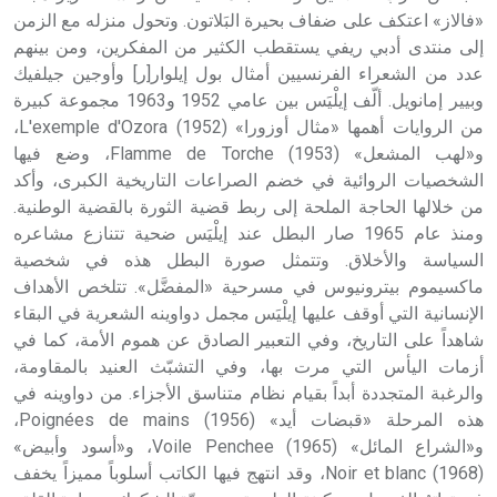
«فالاز» اعتكف على ضفاف بحيرة البَلاتون. وتحول منزله مع الزمن
إلى منتدى أدبي ريفي يستقطب الكثير من المفكرين، ومن بينهم
عدد من الشعراء الفرنسيين أمثال بول إيلوار[ر] وأوجين جيلفيك
وبيير إمانويل. ألّف إيلْيَس بين عامي 1952 و1963 مجموعة كبيرة
من الروايات أهمها «مثال أوزورا» (1952) L'exemple d'Ozora،
و«لهب المشعل» (1953) Flamme de Torche، وضع فيها
الشخصيات الروائية في خضم الصراعات التاريخية الكبرى، وأكد
من خلالها الحاجة الملحة إلى ربط قضية الثورة بالقضية الوطنية.
ومنذ عام 1965 صار البطل عند إيلْيَس ضحية تتنازع مشاعره
السياسة والأخلاق. وتتمثل صورة البطل هذه في شخصية
ماكسيموم بيترونيوس في مسرحية «المفضَّل». تتلخص الأهداف
الإنسانية التي أوقف عليها إيلْيَس مجمل دواوينه الشعرية في البقاء
شاهداً على التاريخ، وفي التعبير الصادق عن هموم الأمة، كما في
أزمات اليأس التي مرت بها، وفي التشبّث العنيد بالمقاومة،
والرغبة المتجددة أبداً بقيام نظام متناسق الأجزاء. من دواوينه في
هذه المرحلة «قبضات أيد» (1956) Poignées de mains،
و«الشراع المائل» (1965) Voile Penchee، و«أسود وأبيض»
(1968) Noir et blanc، وقد انتهج فيها الكاتب أسلوباً مميزاً يخفف