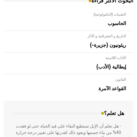
البحوث الأكثر قراءة
التقنيات (التكنولوجية)
الحاسوب
التاريخ و الجغرافية و الآثار
ريئونيون (جزيرة-)
الآداب اللاتينية
إيطالية (الأدب)
القانون
- هل تعلم أن الأبلق نوع من الفنون الهندسية التي ارتبطت
بالعمارة الإسلامية في بلاد الشام ومصر خاصة، حيث يحرص
القواعد الآمرة
المعمار على بناء مداميكه وخاصة في الواجهات
هل تعلم؟
- هل تعلم أن الإبل تستطيع البقاء على قيد الحياة حتى لو فقدت
40% من ماء جسمها ويعود ذلك لقدرتها على تغيير درجة حرارة