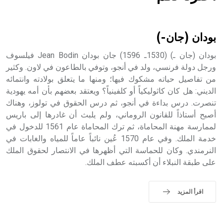
هل تعلم أن الأبسيد كلمة فرنسية اللفظ تم اعتمادها مصطلحاً
أثرياً يستخدم في العمارة عموماً وفي العمارة الدينية الخاصة
بالكنائس خصوصاً، وفي الإنكليزية أب
بودان (جان-)
بودان (جان ـ) (1530ـ 1596) جان بودان Jean Bodin فيلسوف
ورجل دولة فرنسي، ولد في أنجو، وتوفي بالطاعون في لاون. وكثير
من تفاصيل حياته مشكوك فيها؛ ومنها ما يتعلق بولادته وانتمائه
- هل تعلم أن أبجر Abgar اسم معروف جيداً يعود إلى عدد من
الملوك الذين حكموا مدينة إديسا (الرها) من أبجر الأول وحتى
الديني: هل كان كاثوليكياً أو كلفينياً؟ ويعتقد بعضهم بأن أمه يهودية
التاسع، وهم ينتسبون إلى أسرة أوسروين
تنصرت. درس بداءة في أنجو، ثم درس الحقوق في تولوز، وهناك
أصبح أستاذاً للقانون الروماني، ولم يلبث أن غادرها إلى باريس
لممارسة مهنة المحاماة، ثم ترك المحاماة عام 1561 للدخول في
خدمة الملك. وفي عام 1570 عُين نائباً عاماً للمياه والغابات في
النرمندي. وكان للحماسة التي أظهرها في الانتصار لحقوق الملك
- هل تعلم أن الأبجدية الكنعانية تتألف من /22/ علامة كتابية
على طبقة النبلاء أن أكسبته عطف الملك.
sign تكتب منفصلة غير متصلة، وتعتمد المبدأ الأكوروفوني،
حيث تقتصر القيمة الصوتية للعلامة الك
اقرأ المزيد