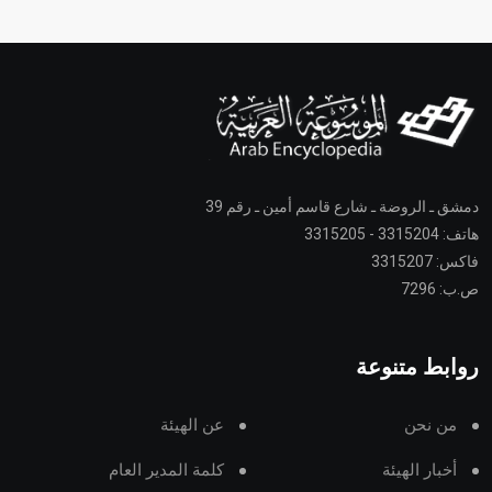
دمشق ـ الروضة ـ شارع قاسم أمين ـ رقم 39
هاتف: 3315204 - 3315205
فاكس: 3315207
ص.ب: 7296
روابط متنوعة
من نحن
عن الهيئة
أخبار الهيئة
كلمة المدير العام