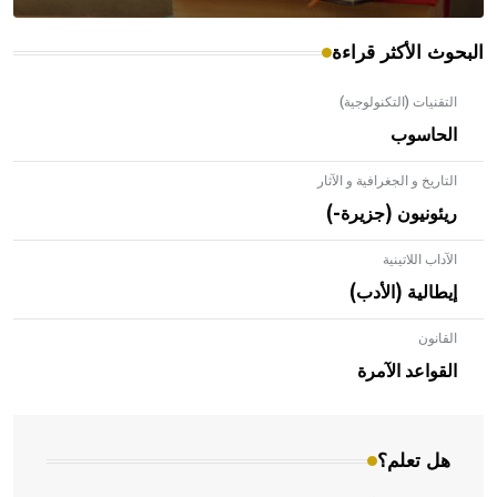
البحوث الأكثر قراءة
التقنيات (التكنولوجية)
الحاسوب
التاريخ و الجغرافية و الآثار
ريئونيون (جزيرة-)
الآداب اللاتينية
إيطالية (الأدب)
القانون
- هل تعلم أن الأبلق نوع من الفنون الهندسية التي ارتبطت
بالعمارة الإسلامية في بلاد الشام ومصر خاصة، حيث يحرص
القواعد الآمرة
المعمار على بناء مداميكه وخاصة في الواجهات
هل تعلم؟