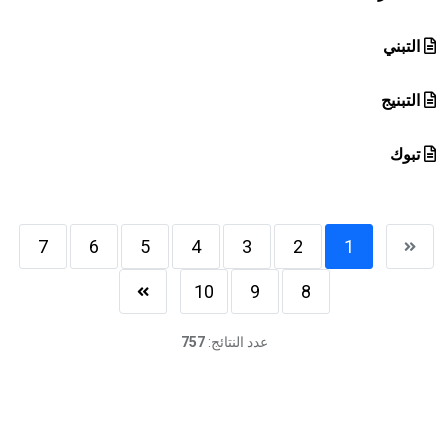
التبني
التبنيج
تبوك
7
6
5
4
3
2
1
10
9
8
عدد النتائج:
757