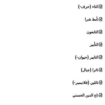
هيئة الموسوعة العربية تطلق موسوعات جديدة في عام 2026
التاء (حرف-)
تأبط شرا
التابعون
التأبير
التابير (حيوان-)
تاترا (جبال)
تاتلين (فلاديمير-)
تاج الدين الحسني