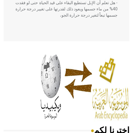
- هل تعلم أن الإبل تستطيع البقاء على قيد الحياة حتى لو فقدت
40% من ماء جسمها ويعود ذلك لقدرتها على تغيير درجة حرارة
جسمها تبعاً لتغير درجة حرارة الجو،
- هل تعلم أن أبقراط كتب في الطب أربعة مؤلفات هي:
الحكم، الأدلة، تنظيم التغذية، ورسالته في جروح الرأس. ويعود
له الفضل بأنه حرر الطب من الدين والفلسفة.
- هل تعلم أن المرجان إفراز حيواني يتكون في البحر ويتركب
من مادة كربونات الكلسيوم، وهو أحمر أو شديد الحمرة وهو
أجود أنواعه، ويمتاز بكبر الحجم ويسمى الش
اخترنا لكم