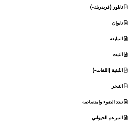
تايلور (فريدريك-)
تايوان
التبابعة
التبت
التُبتية (اللغات-)
التبخر
تبدد الضوء وامتصاصه
التبرعم الحيواني